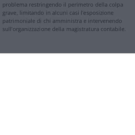
problema restringendo il perimetro della colpa
grave, limitando in alcuni casi l’esposizione
patrimoniale di chi amministra e intervenendo
sull’organizzazione della magistratura contabile.
Obiettivi comprensibili, ma forse come si ripete