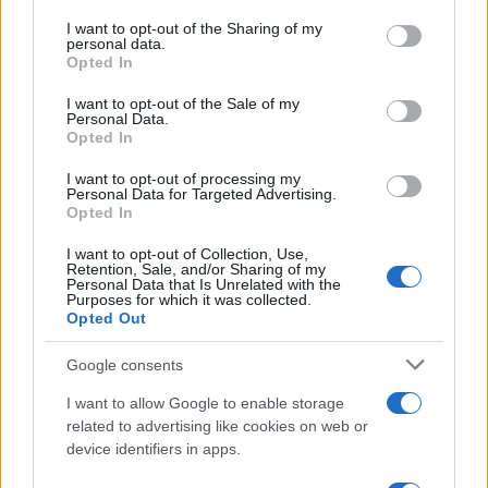
dell’Anp, ribadendo che “la guerra deve finire” e
accusando il gruppo islamista di aver fornito a
I want to opt-out of the Sharing of my
personal data.
Israele il pretesto per la distruzione della Striscia.
Opted In
Nel suo intervento, Abbas ricorda come il colpo di
I want to opt-out of the Sale of my
mano di Hamas nel 2007 – quando il gruppo ha
Personal Data.
Opted In
preso il controllo di Gaza con la forza – abbia
avuto conseguenze devastanti: “2.165 famiglie
I want to opt-out of processing my
Personal Data for Targeted Advertising.
sono state completamente annientate, e 6.664
Opted In
parzialmente. Più di due terzi delle abitazioni sono
I want to opt-out of Collection, Use,
state distrutte durante la guerra”.
Retention, Sale, and/or Sharing of my
Personal Data that Is Unrelated with the
Ahmed al-Sharaa
, meglio noto come
Abu
Purposes for which it was collected.
Opted Out
Muhammad Al Jolani
, leader del gruppo
jihadista
Hayat Tahrir al-Sham (Hts)
, la Siria mira a
Google consents
ottenere la piena legittimità politica internazionale
I want to allow Google to enable storage
attraverso la
normalizzazione dei rapporti con
related to advertising like cookies on web or
Israele
e l’adesione agli Accordi Abramo. Durante
device identifiers in apps.
un incontro con il deputato statunitense
Cory