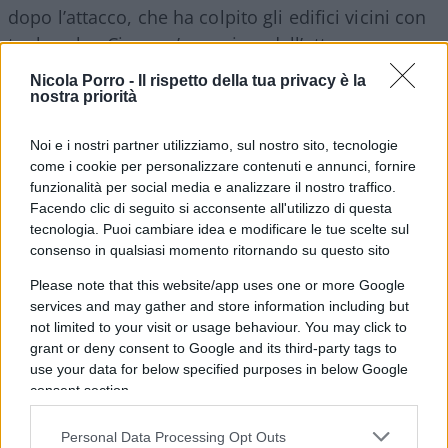
dopo l’attacco, che ha colpito gli edifici vicini con
tre bombe. Circa un’ora prima dell’attacco, un
portavoce dell’esercito di occupazione israeliano
Nicola Porro -
Il rispetto della tua privacy è la
ha emesso un avviso, annunciando un attacco
nostra priorità
aereo contro quelle che ha definito “strutture di
Noi e i nostri partner utilizziamo, sul nostro sito, tecnologie
Hezbollah” nella zona di Hadath, e ha esortato i
come i cookie per personalizzare contenuti e annunci, fornire
residenti locali a mantenersi ad almeno 300 metri
funzionalità per social media e analizzare il nostro traffico.
di distanza dal sito.
Facendo clic di seguito si acconsente all'utilizzo di questa
Il Presidente dell’Autorità Palestinese
tecnologia. Puoi cambiare idea e modificare le tue scelte sul
consenso in qualsiasi momento ritornando su questo sito
Mahmoud Abbas lancia un durissimo attacco
contro Hamas
durante un intervento al Consiglio
Please note that this website/app uses one or more Google
services and may gather and store information including but
Centrale dell’Autorità Palestinese. Abbas chiede
not limited to your visit or usage behaviour. You may click to
con fermezza la liberazione immediata degli
grant or deny consent to Google and its third-party tags to
ostaggi israeliani ancora detenuti nella Striscia di
use your data for below specified purposes in below Google
consent section.
Gaza. “Figli di cani, consegnate gli ostaggi e
chiudete questa vicenda”, tuona il presidente
Personal Data Processing Opt Outs