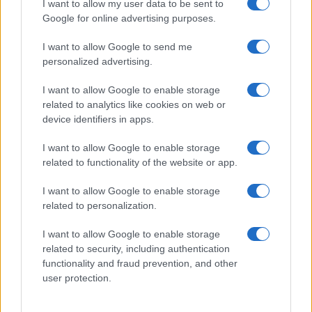
I want to allow my user data to be sent to
Mills
il leader siriano ha espresso interesse a
Google for online advertising purposes.
unirsi agli
Accordi Abramo
– a determinate
condizioni – e a soddisfare le richieste di
I want to allow Google to send me
personalized advertising.
Washington per la rimozione delle sanzioni
economiche, come lo smantellamento delle armi
I want to allow Google to enable storage
chimiche e la lotta ai gruppi terroristici stranieri.
related to analytics like cookies on web or
Gli Accordi di Abramo siglati nel 2020 sotto l’egida
device identifiers in apps.
della prima amministrazione Trump, sono
I want to allow Google to enable storage
una
serie di trattati di normalizzazione tra
related to functionality of the website or app.
Israele
e alcuni Stati arabi (Emirati Arabi Uniti,
I want to allow Google to enable storage
Bahrein, Marocco e, in parte, Sudan e mirano a
related to personalization.
favorire cooperazione economica, sicurezza e
diplomazia.
I want to allow Google to enable storage
related to security, including authentication
functionality and fraud prevention, and other
Segnali inequivocabili, che letti in contemporanea,
user protection.
testimoniano di un vento che ha cambiato