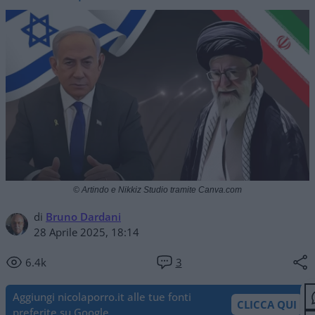
© Artindo e Nikkiz Studio tramite Canva.com
di
Bruno Dardani
28 Aprile 2025, 18:14
6.4k
3
Aggiungi nicolaporro.it alle tue fonti
CLICCA QUI
preferite su Google