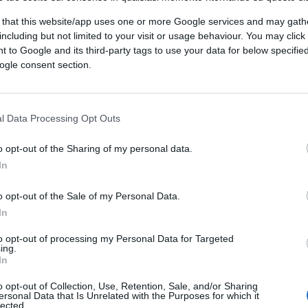
 la Potenza…..con questi elementi possiamo farci un
 that this website/app uses one or more Google services and may gath
including but not limited to your visit or usage behaviour. You may click 
 to Google and its third-party tags to use your data for below specifi
ogle consent section.
l Data Processing Opt Outs
“parte seconda di Antonio Pennacchi
o opt-out of the Sharing of my personal data.
In
o opt-out of the Sale of my Personal Data.
In
to opt-out of processing my Personal Data for Targeted
ing.
tto che sia la verità, molto spesso si strumentalizzano e
In
o opt-out of Collection, Use, Retention, Sale, and/or Sharing
ersonal Data that Is Unrelated with the Purposes for which it
lected.