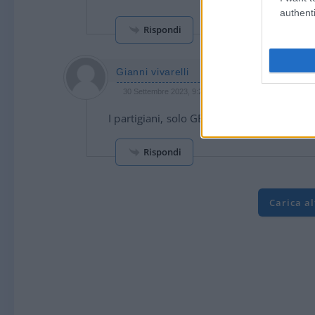
authenti
Rispondi
Gianni vivarelli
30 Settembre 2023, 9:26 9:26
I partigiani, solo GENORIA cosi’ diceva mi
Rispondi
Carica a