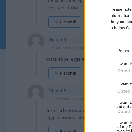
Con la Resistenza, la sua Capacità, contro
circuito elettrico.
Please note
information 
Rispondi
deny consent
in below Go
Gianni S.
30 Settembre 2023, 16:34 16:34
Persona
basterebbe leggere ” canale Mussolini” e 
I want t
Opted 
Rispondi
I want t
Gianni S.
Opted 
30 Settembre 2023, 16:29 16:29
I want 
Advertis
la storia la scrivono i vincitori? mica è de
Opted 
ingigantìscono situazioni a proprio favore
I want t
of my P
was col
Rispondi