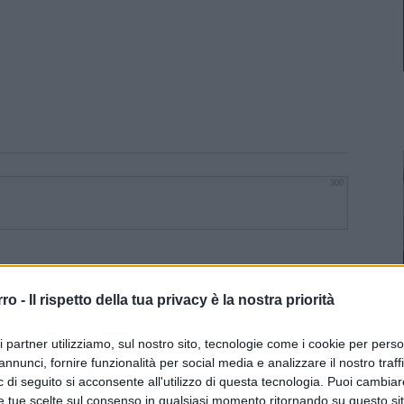
300
rro -
Il rispetto della tua privacy è la nostra priorità
ri partner utilizziamo, sul nostro sito, tecnologie come i cookie per pers
annunci, fornire funzionalità per social media e analizzare il nostro traff
 di seguito si acconsente all'utilizzo di questa tecnologia. Puoi cambiar
e tue scelte sul consenso in qualsiasi momento ritornando su questo si