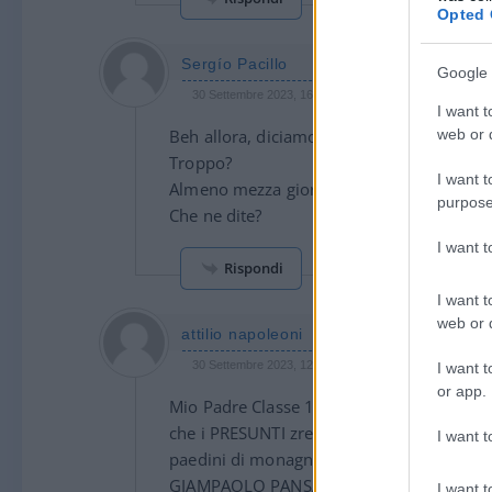
Opted 
Sergío Pacillo
Google 
30 Settembre 2023, 16:24 16:24
I want t
Beh allora, diciamo che le quattro giornat
web or d
Troppo?
I want t
Almeno mezza giornata la lasciamo!
purpose
Che ne dite?
I want 
Rispondi
I want t
web or d
attilio napoleoni
30 Settembre 2023, 12:45 12:45
I want t
or app.
Mio Padre Classe 1900 , che a 1 Anni era
che i PRESUNTI zresistenti r , nella magg
I want t
paedini di monagna rubando e menando c
GIAMPAOLO PANSA
I want t