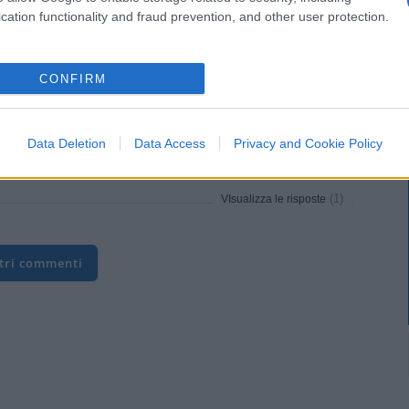
cation functionality and fraud prevention, and other user protection.
CONFIRM
Data Deletion
Data Access
Privacy and Cookie Policy
a madre!
(1)
VIsualizza le risposte
ltri commenti