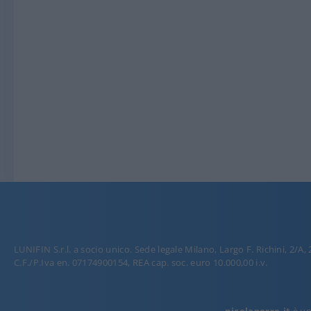
LUNIFIN S.r.l. a socio unico. Sede legale Milano, Largo F. Richini, 2/A,
C.F./P.Iva en. 07174900154, REA cap. soc. euro 10.000,00 i.v.