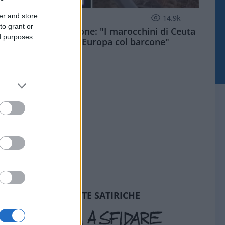
er and store
ESTERI
14.9k
to grant or
Meloni aveva ragione: "I marocchini di Ceuta
ed purposes
sbarcano in Europa col barcone"
SEDUTE SATIRICHE