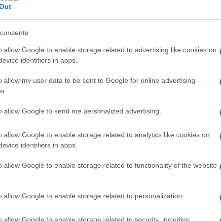
Out
consents
o allow Google to enable storage related to advertising like cookies on
e erano solo due, anzi no una sola.
evice identifiers in apps.
o allow my user data to be sent to Google for online advertising
s.
to allow Google to send me personalized advertising.
o allow Google to enable storage related to analytics like cookies on
evice identifiers in apps.
o allow Google to enable storage related to functionality of the website
 SU confine del MONTE CARSO , in Armi, minaccinava
ior parte degli imboscati che maramaldeghgiavano nei
o allow Google to enable storage related to personalization.
hi si opponeva , LEGGETE IL SANGUEDEI VINTI DI
o allow Google to enable storage related to security, including