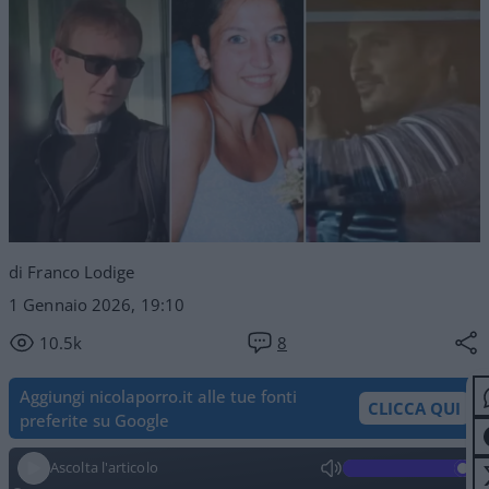
di Franco Lodige
1 Gennaio 2026, 19:10
10.5k
8
Aggiungi nicolaporro.it alle tue fonti
CLICCA QUI
preferite su Google
Ascolta l'articolo