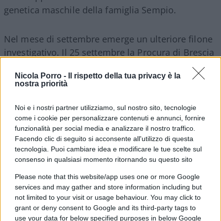
genetica maschile della famiglia Sempio.
Nel mese di settembre emerge un ulteriore filone
investigativo. Il 25 settembre la Procura di Brescia
avvia perquisizioni nell’abitazione di
Mario
Nicola Porro -
Il rispetto della tua privacy è la
Venditti
, ex procuratore facente funzione di
nostra priorità
Pavia, andato in pensione nel luglio 2023, oltre
che nelle case dei coniugi Sempio, di alcuni loro
Noi e i nostri partner utilizziamo, sul nostro sito, tecnologie
familiari e di due carabinieri oggi in congedo.
come i cookie per personalizzare contenuti e annunci, fornire
funzionalità per social media e analizzare il nostro traffico.
L’ipotesi di reato è corruzione. Secondo i
Facendo clic di seguito si acconsente all'utilizzo di questa
magistrati bresciani, Venditti avrebbe “Ricevuto
tecnologia. Puoi cambiare idea e modificare le tue scelte sul
una somma indebita di denaro, nell’ordine di
consenso in qualsiasi momento ritornando su questo sito
20/30 mila euro – si legge nel decreto, riportato
Please note that this website/app uses one or more Google
dall’
Ansa
– per favorire
Andrea Sempio
,
services and may gather and store information including but
nell’ambito del procedimento penale” relativo
not limited to your visit or usage behaviour. You may click to
grant or deny consent to Google and its third-party tags to
all’omicidio di Chiara Poggi.
use your data for below specified purposes in below Google