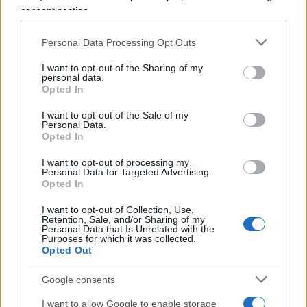
consent section.
Personal Data Processing Opt Outs
Leggi anche:
I want to opt-out of the Sharing of my
personal data.
Garlasco, caso scuola
Opted In
I want to opt-out of the Sale of my
Personal Data.
Sempre secondo la ricostruzione dei pubblici
Opted In
ministeri, un appunto manoscritto risalirebbe
I want to opt-out of processing my
all’inizio di febbraio 2017, periodo precedente alla
Personal Data for Targeted Advertising.
convocazione di Sempio per un interrogatorio. In
Opted In
quella fase, l’indagato avrebbe conosciuto in
I want to opt-out of Collection, Use,
anticipo le “domande che gli sarebbero state
Retention, Sale, and/or Sharing of my
Personal Data that Is Unrelated with the
rivolte” e “alcuni elementi rappresentati
Purposes for which it was collected.
Opted Out
nell’esposto presentato dalla madre” di Stasi.
Venditti respinge le accuse, definendole
Google consents
infondate, mentre prende avvio un procedimento
I want to allow Google to enable storage