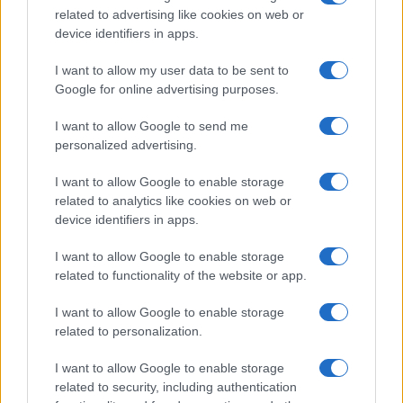
parallelo rispetto all’inchiesta principale, con il
related to advertising like cookies on web or
confronto tra le richieste della Procura e le
device identifiers in apps.
memorie difensive dell’ex magistrato.
I want to allow my user data to be sent to
Google for online advertising purposes.
I want to allow Google to send me
Un momento chiave dell’anno giudiziario si
personalized advertising.
colloca il 18 dicembre, data fissata per l’
incidente
I want to allow Google to enable storage
probatorio
. In aula sono presenti anche Stasi e i
related to analytics like cookies on web or
suoi legali. Gli esperti nominati dalle parti si
device identifiers in apps.
concentrano in particolare sull’analisi del Dna
maschile rinvenuto sotto le unghie della vittima e
I want to allow Google to enable storage
related to functionality of the website or app.
sulle altre tracce biologiche esaminate nei mesi
precedenti. Gli esiti di questi accertamenti,
I want to allow Google to enable storage
considerati irripetibili, saranno determinanti per
related to personalization.
stabilire se la Procura chiederà il rinvio a giudizio
I want to allow Google to enable storage
di Andrea Sempio o procederà con l’archiviazione.
related to security, including authentication