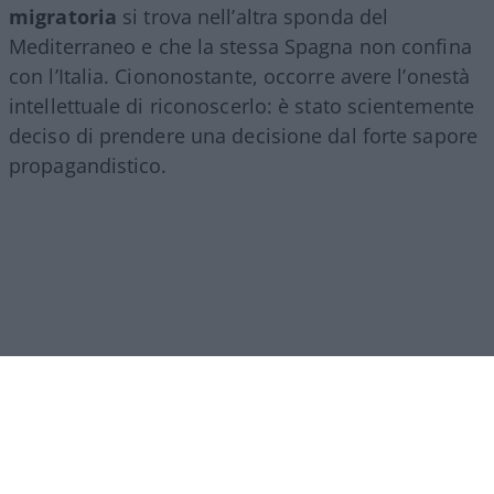
migratoria
si trova nell’altra sponda del
Mediterraneo e che la stessa Spagna non confina
con l’Italia. Ciononostante, occorre avere l’onestà
intellettuale di riconoscerlo: è stato scientemente
deciso di prendere una decisione dal forte sapore
propagandistico.