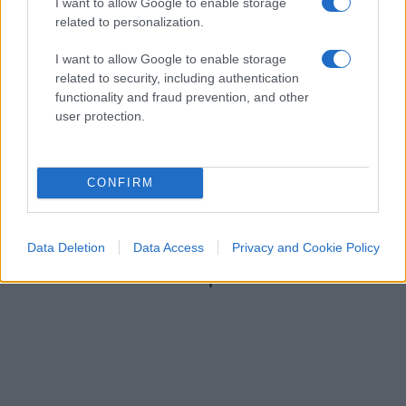
I want to allow Google to enable storage
related to personalization.
I want to allow Google to enable storage
related to security, including authentication
functionality and fraud prevention, and other
user protection.
CONFIRM
ESTERI
14.6k
Data Deletion
Data Access
Privacy and Cookie Policy
Meloni aveva ragione: "I marocchini di Ceuta
sbarcano in Europa col barcone"