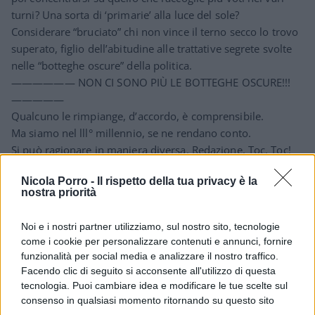
turni? Una sorta di ‘primarie’ alla luce del sole?
Considerare “bruciato” chi non vince il terno secco lo trovo
superato, figlio dell’abitudine alle trattative segrete svolte
nelle “botteghe oscure” della politica.
—————— NON CI SONO PIÙ LE BOTTEGHE OSCURE!!!
—————
Qualcuno le rimpiange, d’accordo, è comprensibile.
Ma siamo nel lll° millennio, se ne rendano conto.
Si può ragionare in maniera diversa. Redazione, Toc, Toc!
Nicola Porro -
Il rispetto della tua privacy è la
Rispondi
nostra priorità
PaoloB
Noi e i nostri partner utilizziamo, sul nostro sito, tecnologie
come i cookie per personalizzare contenuti e annunci, fornire
28 Gennaio 2022, 18:47 18:47
funzionalità per social media e analizzare il nostro traffico.
Facendo clic di seguito si acconsente all'utilizzo di questa
Leggo sul Tempo che gran parte dei traditori della Casellati
tecnologia. Puoi cambiare idea e modificare le tue scelte sul
vengono dal quello che dovrebbe essere il suo partito, ora
consenso in qualsiasi momento ritornando su questo sito
Forza Draghi (una quarantina), ed una ventina dalla banda