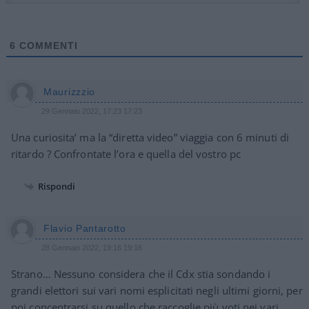
6
COMMENTI
Maurizzzio
29 Gennaio 2022, 17:23 17:23
Una curiosita’ ma la “diretta video” viaggia con 6 minuti di
ritardo ? Confrontate l’ora e quella del vostro pc
Rispondi
Flavio Pantarotto
28 Gennaio 2022, 19:16 19:16
Strano… Nessuno considera che il Cdx stia sondando i
grandi elettori sui vari nomi esplicitati negli ultimi giorni, per
poi concentrarsi su quello che raccoglie più voti nei vari