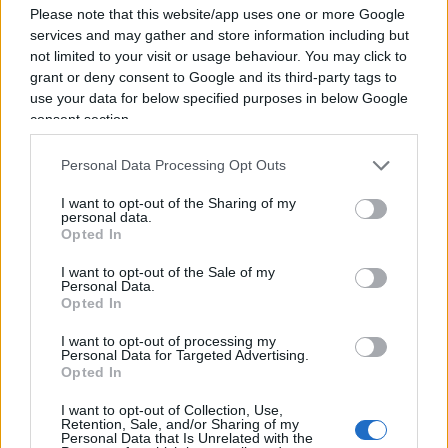
del subdolo sosia ligure dell’orso Yoghi. E c’è ancora chi vota
Please note that this website/app uses one or more Google
questa accozzaglia di opportunisti senza ideali ne idee.
services and may gather and store information including but
not limited to your visit or usage behaviour. You may click to
Sappiamo tutti che alla fine faranno il percorso di Alfano e
grant or deny consent to Google and its third-party tags to
compagnia cantante portando acqua al PD. Come si dice
use your data for below specified purposes in below Google
dalle nostre parti “fanno vomitare anche i topi”. Tajani se
consent section.
avesse dignità dovrebbe dimettersi immediatamente. Non lo
farà…
Personal Data Processing Opt Outs
Rispondi
I want to opt-out of the Sharing of my
VIsualizza le risposte
(1)
personal data.
Opted In
Cristina Di Giacomo
I want to opt-out of the Sale of my
Personal Data.
28 Gennaio 2022, 18:31 18:31
Opted In
Lo trovate divertente? Come quando si giocava a Risiko?
I want to opt-out of processing my
Ottimo per voi. Bel trio di candidati per peggiorare
Personal Data for Targeted Advertising.
Opted In
l’esistenza al Paese. Spero che ci si astenga, d’ora in avanti,
da zuppe o parole apparentemente in soccorso degli Italiani.
I want to opt-out of Collection, Use,
Saluti. Cristina Di Giacomo
Retention, Sale, and/or Sharing of my
Personal Data that Is Unrelated with the