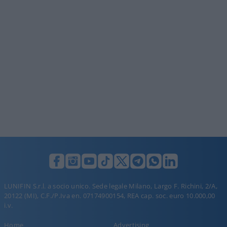
LUNIFIN S.r.l. a socio unico. Sede legale Milano, Largo F. Richini, 2/A,
20122 (MI), C.F./P.Iva en. 07174900154, REA cap. soc. euro 10.000,00
i.v.
Home
Advertising