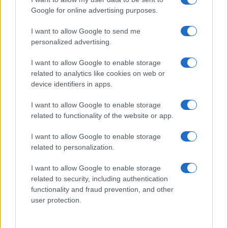
Google for online advertising purposes.
I want to allow Google to send me
SOCIETÀ
14.9k
personalized advertising.
Siamo un Paese morto: tre ragazzini vendono
limonata per comprare il Ciao e vengono
I want to allow Google to enable storage
denunciati
related to analytics like cookies on web or
device identifiers in apps.
I want to allow Google to enable storage
related to functionality of the website or app.
I want to allow Google to enable storage
related to personalization.
I want to allow Google to enable storage
related to security, including authentication
functionality and fraud prevention, and other
user protection.