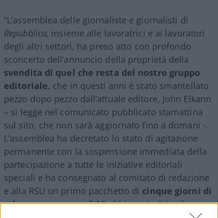
“L’assemblea delle giornaliste e giornalisti di
Repubblica,
insieme alle lavoratrici e ai lavoratori
degli altri settori, ha preso atto con profondo
sconcerto dell’annuncio della proprietà della
svendita di quel che resta del nostro gruppo
editoriale
, che in questi anni è stato smantellato
pezzo dopo pezzo dall’attuale editore, John Elkann
– si legge nel comunicato pubblicato stamattina
sul sito, che non sarà aggiornato fino a domani -.
L’assemblea ha decretato lo stato di agitazione
permanente con la sospensione immediata della
partecipazione a tutte le iniziative editoriali
speciali e ha consegnato al comitato di redazione
e alla RSU un primo pacchetto di
cinque giorni di
sciopero
: per venerdì 12 abbiamo indetto il
primo. Il giornale non sarà in edicola sabato 13