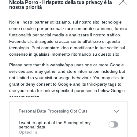
Nicola Porro -
Il rispetto della tua privacy è la
dicembre e il sito non sarà aggiornato dalle 7 di
nostra priorità
venerdì fino alle 7 di sabato”.
Noi e i nostri partner utilizziamo, sul nostro sito, tecnologie
come i cookie per personalizzare contenuti e annunci, fornire
Nei giorno scorso un delegato di Gedi aveva
funzionalità per social media e analizzare il nostro traffico.
informato i comitati di redazione delle trattative in
Facendo clic di seguito si acconsente all'utilizzo di questa
tecnologia. Puoi cambiare idea e modificare le tue scelte sul
corso per smentire che, oltre ad Antenna Group, ci
consenso in qualsiasi momento ritornando su questo sito
fosse un dialogo in corso anche con Leonardo
Please note that this website/app uses one or more Google
Maria Del Vecchio. Ufficializzata l’intenzione di
services and may gather and store information including but
Exor di vendere, i giornalisti si dicono “pronti a
not limited to your visit or usage behaviour. You may click to
una stagione di lotta dura
a tutela del perimetro
grant or deny consent to Google and its third-party tags to
use your data for below specified purposes in below Google
delle lavoratrici e dei lavoratori e dell’identità del
consent section.
nostro giornale a fronte della cessione ad un
gruppo straniero, senza alcuna esperienza nel già
Personal Data Processing Opt Outs
difficile panorama editoriale italiano e il cui
I want to opt-out of the Sharing of my
progetto industriale è al momento sconosciuto.
personal data.
Per questo riteniamo intanto indispensabile che i
Opted In