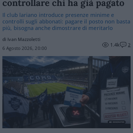
controllare chi ha già pagato
Il club lariano introduce presenze minime e
controlli sugli abbonati: pagare il posto non basta
più, bisogna anche dimostrare di meritarlo
di Ivan Mazzoletti
1.4k
2
6 Agosto 2026, 20:00