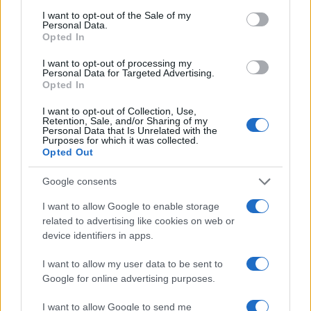
vertici di Gedi mettano immediatamente sul
I want to opt-out of the Sale of my
Personal Data.
tavolo delle trattative con l’acquirente garanzie sul
Opted In
mantenimento dei livelli occupazionali e sulla
I want to opt-out of processing my
salvaguardia dell’identità politico-culturale di un
Personal Data for Targeted Advertising.
giornale come
Repubblica
, che costituisce dalla
Opted In
sua fondazione, 50 anni fa, un pezzo della storia e
I want to opt-out of Collection, Use,
della politica nazionale”.
Retention, Sale, and/or Sharing of my
Personal Data that Is Unrelated with the
Purposes for which it was collected.
Opted Out
I cronisti si impegnano inoltre “a combattere con
Google consents
ogni strumento a nostra disposizione per la difesa
I want to allow Google to enable storage
di queste garanzie democratiche fondamentali per
related to advertising like cookies on web or
device identifiers in apps.
l’intero Paese.
In ballo non c’è un semplice
marchio, ma la sopravvivenza stessa di un
I want to allow my user data to be sent to
pensiero critico
. Per questo faremo appello a
Google for online advertising purposes.
tutte le forze sociali, politiche, sindacali e
I want to allow Google to send me