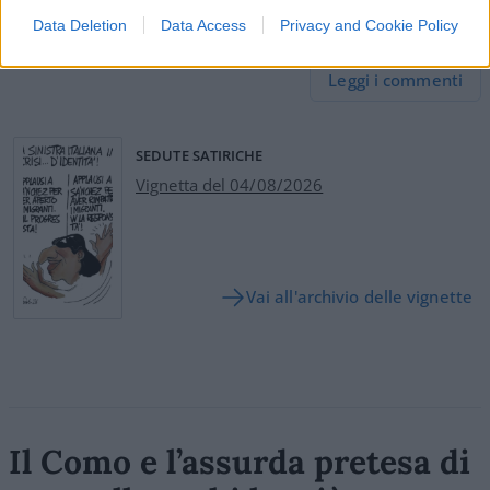
Data Deletion
Data Access
Privacy and Cookie Policy
14
Leggi i commenti
SEDUTE SATIRICHE
Vignetta del 04/08/2026
Vai all'archivio delle vignette
Il Como e l’assurda pretesa di