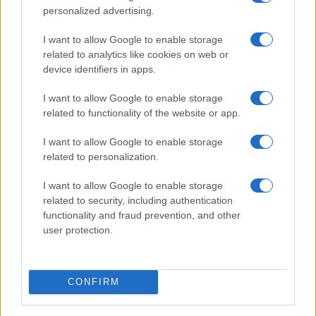
istituzionali oltre che alla comunità dei lettori per
personalized advertising.
avere il loro sostegno nella battaglia che ci
I want to allow Google to enable storage
attende”.
related to analytics like cookies on web or
device identifiers in apps.
Ieri il governo, tramite Il sottosegretario alla
I want to allow Google to enable storage
presidenza del Consiglio con delega
related to functionality of the website or app.
all’informazione e all’editoria,
Alberto Barachini,
ha convocato i vertici di Gedi e i comitati di
I want to allow Google to enable storage
related to personalization.
redazione di
Repubblica
e
Stampa
per affrontare la
questione.
I want to allow Google to enable storage
related to security, including authentication
functionality and fraud prevention, and other
Nicolaporro.it è anche su Whatsapp. È
user protection.
sufficiente
cliccare qui
per iscriversi al canale ed
essere sempre aggiornati (gratis).
CONFIRM
#GEDI
#JOHN ELKANN