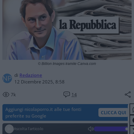
© Billion Images tramite Canva.com
di
Redazione
12 Dicembre 2025, 8:58
7k
14
Aggiungi nicolaporro.it alle tue fonti
CLICCA QUI
preferite su Google
Ascolta l'articolo