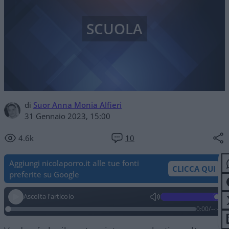
SCUOLA
di
Suor Anna Monia Alfieri
31 Gennaio 2023, 15:00
4.6k
10
Aggiungi nicolaporro.it alle tue fonti
CLICCA QUI
preferite su Google
Ascolta l'articolo
0:00
/
--:--