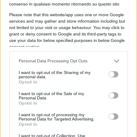
consenso in qualsiasi momento ritornando su questo sito
hanno alternative:
debbono accettare una
cattedra nel Nord senza scorciatoie
(certificati
Please note that this website/app uses one or more Google
services and may gather and store information including but
di malattia, legge 104 e aspettative). Occorre
not limited to your visit or usage behaviour. You may click to
prendere atto che, degli 8Mln di studenti, 1.380
grant or deny consent to Google and its third-party tags to
mila sono in Lombardia e solo 267Mila in
use your data for below specified purposes in below Google
Calabria: è evidente che i docenti calabresi,
consent section.
pugliesi, campani, siciliani possono realizzare il
Personal Data Processing Opt Outs
loro sogno solo trasferendosi in Lombardia o in
Veneto, con i dovuti distinguo naturalmente,
I want to opt-out of the Sharing of my
personal data.
oppure debbono cambiare mestiere.
Opted In
I want to opt-out of the Sale of my
Mi metto nei panni di un pugliese: come potrebbe
Personal Data.
Opted In
insegnare a Milano e poter pagare l’affitto
sradicato dalla sua famiglia?
L’unica via è
I want to opt-out of processing my
Personal Data for Targeted Advertising.
garantire al docente che insegna nelle Regioni
Opted In
del Nord uno stipendio più alto
, considerate le
I want to opt-out of Collection, Use,