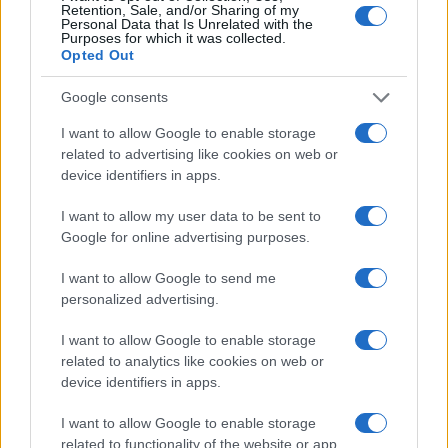
differenti economie delle Regioni, e quindi
Retention, Sale, and/or Sharing of my
Personal Data that Is Unrelated with the
parametrato al costo della vita. Uno stipendio
Purposes for which it was collected.
Opted Out
differenziato non solo tiene conto della storia
economica di ogni Regione ma permetterebbe ai
Google consents
docenti meridionali di potersi spostare dove sono
I want to allow Google to enable storage
le cattedre, sostenuti da uno stipendio, senza
related to advertising like cookies on web or
dover ricorrere a scorciatoie e vivendo una
device identifiers in apps.
precarietà indefinita.
I want to allow my user data to be sent to
Google for online advertising purposes.
I want to allow Google to send me
Chiaramente, con questa logica,
si rimette al
personalized advertising.
centro lo studente
che non subirà più il disastro
delle cattedre vuote. Trovo stucchevole
I want to allow Google to enable storage
related to analytics like cookies on web or
denunciare i problemi per il solo gusto di farlo,
device identifiers in apps.
senza voler intraprendere i percorsi più ovvi per
ragioni ideologiche e spesso frutto davvero di
I want to allow Google to enable storage
related to functionality of the website or app.