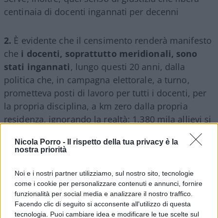
centinaia di docenti ingannati per decenni
2.
È evidente che il censimento renderà manifesto
che
i docenti, soprattutto meridionali, sono
stati ingannati
, lungo questi 20 anni, dalla
politica che, in campagna elettorale, a turno,
prometteva posti di lavoro per tutti i docenti, per
la propria disciplina, a km zero dalla propria
residenza, ignorando la realtà: 1.380 mila allievi si
trovano in Lombardia, 671 mila in Veneto, 276
Nicola Porro -
Il rispetto della tua privacy è la
mila in Calabria, 570 mila in Puglia, 74 mila in
nostra priorità
Basilicata.
Noi e i nostri partner utilizziamo, sul nostro sito, tecnologie
come i cookie per personalizzare contenuti e annunci, fornire
funzionalità per social media e analizzare il nostro traffico.
La realtà ci obbliga a dire ai docenti meridionali,
Facendo clic di seguito si acconsente all'utilizzo di questa
miei conterranei, che, per poter insegnare, non
tecnologia. Puoi cambiare idea e modificare le tue scelte sul