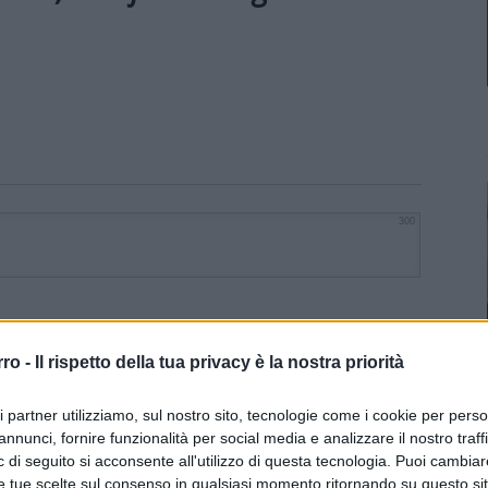
300
rro -
Il rispetto della tua privacy è la nostra priorità
ri partner utilizziamo, sul nostro sito, tecnologie come i cookie per pers
annunci, fornire funzionalità per social media e analizzare il nostro traff
 di seguito si acconsente all'utilizzo di questa tecnologia. Puoi cambiar
e tue scelte sul consenso in qualsiasi momento ritornando su questo si