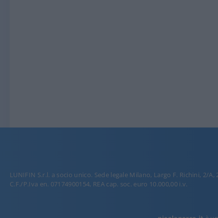
LUNIFIN S.r.l. a socio unico. Sede legale Milano, Largo F. Richini, 2/A,
C.F./P.Iva en. 07174900154, REA cap. soc. euro 10.000,00 i.v.