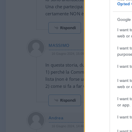
Opted 
Una che partecipa ad una violenza di grup
certamente NON è una antifascista.
Google 
Rispondi
I want t
web or d
MASSIMO
I want t
16 Giugno 2024, 15:09 15:09
purpose
In questa storia, due cose che non tornan
I want 
1) perché la Commissione antimafia della 
lista (non è forse una “impresentabile” co
I want t
2) come si fa a far valere l’immunità quan
web or d
I want t
Rispondi
or app.
I want t
Andrea
16 Giugno 2024, 14:46 14:46
I want t