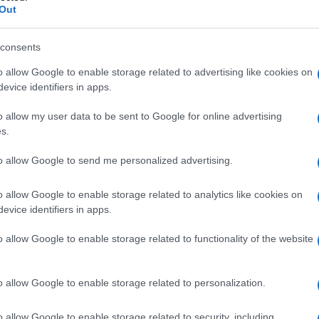
Out
po contro un uomo per motivi politici è tante cose ma
consents
o allow Google to enable storage related to advertising like cookies on
evice identifiers in apps.
o allow my user data to be sent to Google for online advertising
s.
o:
to allow Google to send me personalized advertising.
Camera,con quel casellario giudiziario, la ammette in
n le condanne che ha accumulato in Italia?)
o allow Google to enable storage related to analytics like cookies on
do quei reati non sono coperti?
evice identifiers in apps.
o allow Google to enable storage related to functionality of the website
o allow Google to enable storage related to personalization.
o allow Google to enable storage related to security, including