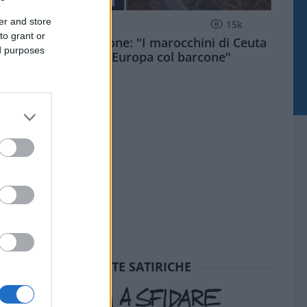
er and store
ESTERI
15k
to grant or
Meloni aveva ragione: "I marocchini di Ceuta
ed purposes
sbarcano in Europa col barcone"
SEDUTE SATIRICHE