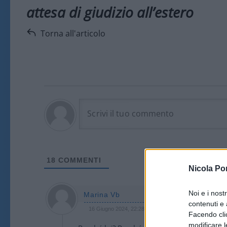
attesa di giudizio all’estero
Torna all'articolo
18
COMMENTI
Nicola Po
Noi e i nost
Marina Vb
contenuti e 
16 Giugno 2024, 22:28 22:28
Facendo clic
modificare l