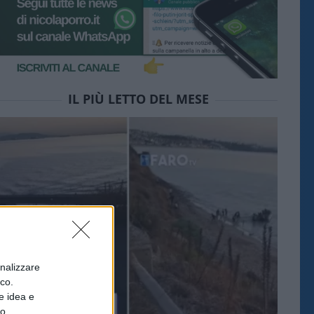
IL PIÙ LETTO DEL MESE
onalizzare
ico.
e idea e
to