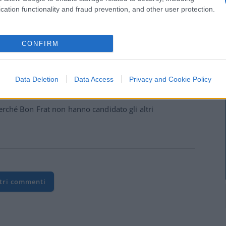
i e trovano subito qualche cucco che si batte per loro.
cation functionality and fraud prevention, and other user protection.
CONFIRM
Data Deletion
Data Access
Privacy and Cookie Policy
perché Bon Frat non hanno candidato gli altri
ltri commenti