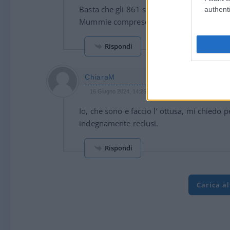
Basta che gli 861 si dichiarino antifassist
authenti
Mummie comprese.
Rispondi
ChiaraM
16 Giugno 2024, 14:25 14:25
Io, che sono e faccio l’ ottusa, mi chiedo 
indegnamente reclusi.
Rispondi
Carica a