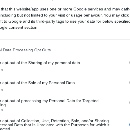
 pseudo antifascisti.
n gli sfaceli economico-sociali, che impone
 that this website/app uses one or more Google services and may gath
delinquenti stupratori aiutati da una certa,
including but not limited to your visit or usage behaviour. You may click 
 to Google and its third-party tags to use your data for below specifi
ogle consent section.
(1)
VIsualizza le risposte
l Data Processing Opt Outs
o opt-out of the Sharing of my personal data.
In
enti sti comunisti
o opt-out of the Sale of my Personal Data.
In
to opt-out of processing my Personal Data for Targeted
ing.
In
o opt-out of Collection, Use, Retention, Sale, and/or Sharing
antifascista” o “cacciatrice di fascisti”.
ersonal Data that Is Unrelated with the Purposes for which it
lected.