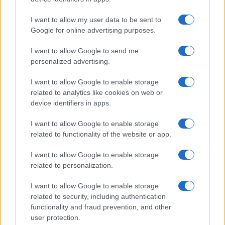
I want to allow my user data to be sent to
Google for online advertising purposes.
I want to allow Google to send me
personalized advertising.
I want to allow Google to enable storage
related to analytics like cookies on web or
device identifiers in apps.
I want to allow Google to enable storage
related to functionality of the website or app.
I want to allow Google to enable storage
related to personalization.
I primi anni di utilizzo del
taser
hanno dimostrato
I want to allow Google to enable storage
la sua assoluta indispensabilitá, che ci impone di
related to security, including authentication
functionality and fraud prevention, and other
dotarne presto ogni unità impiegata in servizio
user protection.
esterno. Soprattutto, però, ci hanno insegnato che