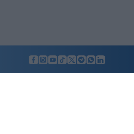
LUNIFIN S.r.l. a socio unico. Sede legale Milano, Largo F. Richini, 2/A,
20122 (MI), C.F./P.Iva en. 07174900154, REA cap. soc. euro 10.000,00
i.v.
Home
Advertising
Condizioni d’uso
Privacy Policy
Cookie policy
Cambia il consenso ai cookie
Dichiarazione di accessibilità
nicolaporro.it
è una testata registrata il 20 aprile 2021 al n. 94 del