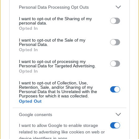
Forze dell’ordine, le regole
Personal Data Processing Opt Outs
operative chiare sono il vero
I want to opt-out of the Sharing of my
personal data.
scudo penale
Opted In
I want to opt-out of the Sale of my
Ecco la strada per impedire che ogni intervento
Personal Data.
venga giudicato comodamente con il senno di poi
Opted In
di
Giorgio Carta
I want to opt-out of processing my
1.8k
2
Personal Data for Targeted Advertising.
6 Agosto 2026, 9:30
Opted In
I want to opt-out of Collection, Use,
Retention, Sale, and/or Sharing of my
Personal Data that Is Unrelated with the
Purposes for which it was collected.
Opted Out
Google consents
I want to allow Google to enable storage
related to advertising like cookies on web or
device identifiers in apps.