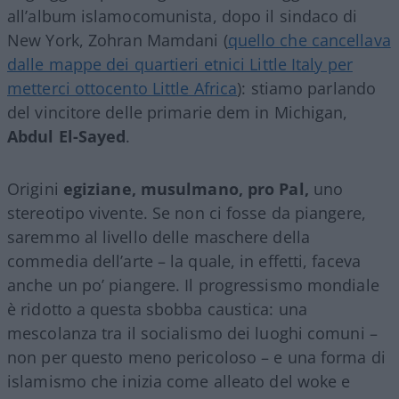
all’album islamocomunista, dopo il sindaco di
New York, Zohran Mamdani (
quello che cancellava
dalle mappe dei quartieri etnici Little Italy per
metterci ottocento Little Africa
): stiamo parlando
del vincitore delle primarie dem in Michigan,
Abdul El-Sayed
.
Origini
egiziane, musulmano,
pro Pal,
uno
stereotipo vivente. Se non ci fosse da piangere,
saremmo al livello delle maschere della
commedia dell’arte – la quale, in effetti, faceva
anche un po’ piangere. Il progressismo mondiale
è ridotto a questa sbobba caustica: una
mescolanza tra il socialismo dei luoghi comuni –
non per questo meno pericoloso – e una forma di
islamismo che inizia come alleato del woke e