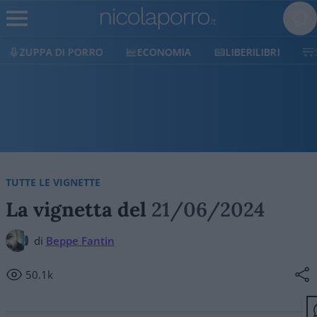
PA DI PORRO
ECONOMIA
LIBERILIBRI
SHOP
TUTTE LE VIGNETTE
La vignetta del
21/06/2024
di
Beppe Fantin
50.1k