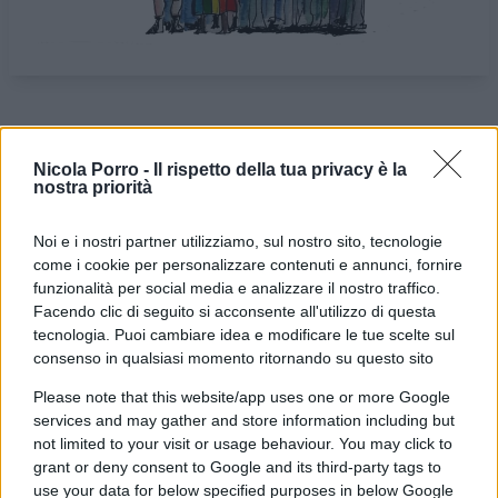
VIGNETTA DEL
VIGNETTA DEL
20/06/2024
23/06/2024
Nicola Porro -
Il rispetto della tua privacy è la
nostra priorità
Le vignette satiriche di
Beppe Fantin
, illustratore
Noi e i nostri partner utilizziamo, sul nostro sito, tecnologie
trevigiano, nascono dalla passione dell'autore per
come i cookie per personalizzare contenuti e annunci, fornire
funzionalità per social media e analizzare il nostro traffico.
dare voce a situazioni, non solo politiche, attraverso i
Facendo clic di seguito si acconsente all'utilizzo di questa
disegni utilizzando da sempre la tecnica riconoscibile
tecnologia. Puoi cambiare idea e modificare le tue scelte sul
dell'acquerello. Orgogliosamente un liberale di
consenso in qualsiasi momento ritornando su questo sito
centrodestra, il vignettista non fatica a trovare le sue
Please note that this website/app uses one or more Google
ispirazioni dall’attuale sinistra, che a suo dire, mai
services and may gather and store information including but
come in questo momento sta dando il “meglio” di sé.
not limited to your visit or usage behaviour. You may click to
grant or deny consent to Google and its third-party tags to
La satira è libertà di espressione o almeno lo è fino a
use your data for below specified purposes in below Google