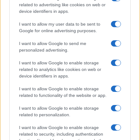
related to advertising like cookies on web or
device identifiers in apps.
I want to allow my user data to be sent to
Google for online advertising purposes.
I want to allow Google to send me
personalized advertising.
I want to allow Google to enable storage
related to analytics like cookies on web or
device identifiers in apps.
Liberare le energie che l’Italia già possiede per
consentire al Paese di esprimere tutto il proprio
I want to allow Google to enable storage
potenziale. La strategia proposta da
Marco
related to functionality of the website or app.
Tronchetti Provera
, Presidente Esecutivo del
I want to allow Google to enable storage
gruppo Pirelli, guarda al futuro con pragmatismo.
related to personalization.
E soprattutto con la fiducia di chi riconosce
I want to allow Google to enable storage
all’Italia la capacità di avere un ruolo centrale.
related to security, including authentication