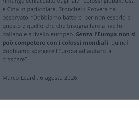
rimanga schiacciato dagli altri colossi globali, Usa
e Cina in particolare, Tronchetti Provera ha
osservato: “Dobbiamo batterci per non esserlo e
questo è quello che che bisogna fare a livello
italiano e a livello europeo.
Senza l’Europa non si
può competere con i colossi mondiali
, quindi
dobbiamo spingere l’Europa ad aiutarci a
crescere”.
Marco Leardi, 6 agosto 2026
Crans-Montana, schiaffo
all’Italia: “Non può costituirsi
parte civile nel processo”