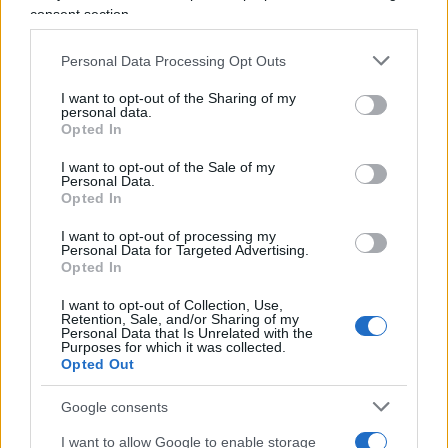
quando non supera l’indecenza, fino a quando non
consent section.
offende e non è volgare. Una frase di Alexander
Pushkin lo accompagna da sempre: “Dove non arriva
Personal Data Processing Opt Outs
la spada della legge, là giunge la frusta della satira”.
I want to opt-out of the Sharing of my
personal data.
Opted In
I want to opt-out of the Sale of my
Personal Data.
Opted In
Trionchetti Povera: “Meno
I want to opt-out of processing my
Personal Data for Targeted Advertising.
burocrazia e vincoli per far
Opted In
correre il Paese”
I want to opt-out of Collection, Use,
Retention, Sale, and/or Sharing of my
Personal Data that Is Unrelated with the
Marco Tronchetti Provera, Presidente Esecutivo
Purposes for which it was collected.
del gruppo Pirelli, guarda al futuro con
Opted Out
pragmatismo
Google consents
di
Marco Leardi
24.3k
1
I want to allow Google to enable storage
6 Agosto 2026, 18:30