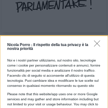
Nicola Porro -
Il rispetto della tua privacy è la
VIGNETTA DEL
VIGNETTA DEL
nostra priorità
19/04/2024
24/04/2024
Noi e i nostri partner utilizziamo, sul nostro sito, tecnologie
come i cookie per personalizzare contenuti e annunci, fornire
Le vignette satiriche di
Beppe Fantin
, illustratore
funzionalità per social media e analizzare il nostro traffico.
trevigiano, nascono dalla passione dell'autore per
Facendo clic di seguito si acconsente all'utilizzo di questa
dare voce a situazioni, non solo politiche, attraverso i
tecnologia. Puoi cambiare idea e modificare le tue scelte sul
disegni utilizzando da sempre la tecnica riconoscibile
consenso in qualsiasi momento ritornando su questo sito
dell'acquerello. Orgogliosamente un liberale di
Please note that this website/app uses one or more Google
centrodestra, il vignettista non fatica a trovare le sue
services and may gather and store information including but
not limited to your visit or usage behaviour. You may click to
ispirazioni dall’attuale sinistra, che a suo dire, mai