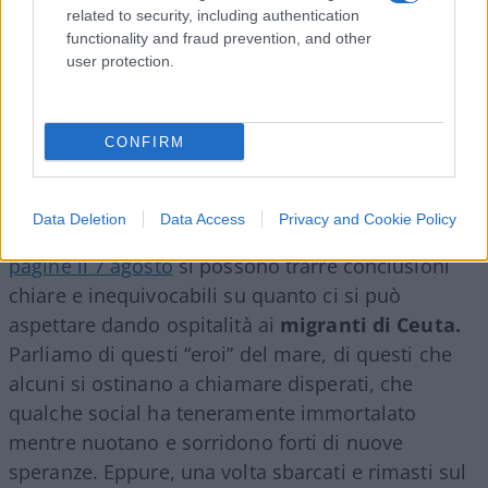
related to security, including authentication
functionality and fraud prevention, and other
user protection.
CONFIRM
Data Deletion
Data Access
Privacy and Cookie Policy
Dalla lettura del pezzo
pubblicato su queste
pagine il 7 agosto
si possono trarre conclusioni
chiare e inequivocabili su quanto ci si può
aspettare dando ospitalità ai
migranti di Ceuta.
Parliamo di questi “eroi” del mare, di questi che
alcuni si ostinano a chiamare disperati, che
qualche social ha teneramente immortalato
mentre nuotano e sorridono forti di nuove
speranze. Eppure, una volta sbarcati e rimasti sul