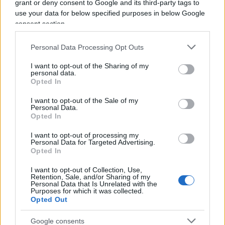
grant or deny consent to Google and its third-party tags to
come in questo momento sta dando il “meglio” di sé.
use your data for below specified purposes in below Google
La satira è libertà di espressione o almeno lo è fino a
consent section.
quando non supera l’indecenza, fino a quando non
Personal Data Processing Opt Outs
offende e non è volgare. Una frase di Alexander
Pushkin lo accompagna da sempre: “Dove non arriva
I want to opt-out of the Sharing of my
personal data.
la spada della legge, là giunge la frusta della satira”.
Opted In
I want to opt-out of the Sale of my
Personal Data.
Opted In
I want to opt-out of processing my
Personal Data for Targeted Advertising.
Tutta la differenza tra Ceuta e
Opted In
l’emigrazione italiana negli
I want to opt-out of Collection, Use,
Retention, Sale, and/or Sharing of my
Usa
Personal Data that Is Unrelated with the
Purposes for which it was collected.
Opted Out
Non si tratta di negare il diritto d’asilo a chi ne ha
titolo, ma di riconoscere che una parte di chi
Google consents