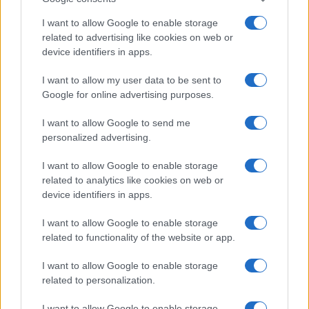
Stefan Schwoch sui social: "Tutta colpa delle
zecche comuniste e dei giudici che cantano bella
I want to allow Google to enable storage
ciao"
related to advertising like cookies on web or
device identifiers in apps.
di
Redazione
1.6k
1
7 Agosto 2026, 16:02
I want to allow my user data to be sent to
Google for online advertising purposes.
I want to allow Google to send me
personalized advertising.
I want to allow Google to enable storage
related to analytics like cookies on web or
device identifiers in apps.
I want to allow Google to enable storage
related to functionality of the website or app.
I want to allow Google to enable storage
related to personalization.
I want to allow Google to enable storage