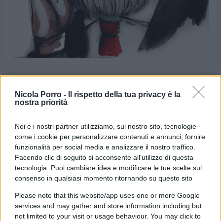
Nicola Porro -
Il rispetto della tua privacy è la
nostra priorità
VIGNETTA DEL
VIGNETTA DEL
24/03/2024
28/03/2024
Noi e i nostri partner utilizziamo, sul nostro sito, tecnologie
come i cookie per personalizzare contenuti e annunci, fornire
Le vignette satiriche di
Beppe Fantin
, illustratore
funzionalità per social media e analizzare il nostro traffico.
trevigiano, nascono dalla passione dell'autore per
Facendo clic di seguito si acconsente all'utilizzo di questa
dare voce a situazioni, non solo politiche, attraverso i
tecnologia. Puoi cambiare idea e modificare le tue scelte sul
consenso in qualsiasi momento ritornando su questo sito
disegni utilizzando da sempre la tecnica riconoscibile
dell'acquerello. Orgogliosamente un liberale di
Please note that this website/app uses one or more Google
services and may gather and store information including but
centrodestra, il vignettista non fatica a trovare le sue
not limited to your visit or usage behaviour. You may click to