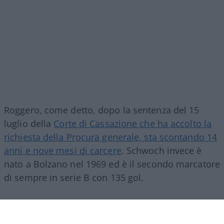
Roggero, come detto, dopo la sentenza del 15
luglio della
Corte di Cassazione che ha accolto la
richiesta della Procura generale, sta scontando 14
anni e nove mesi di carcere
. Schwoch invece è
nato a Bolzano nel 1969 ed è il secondo marcatore
di sempre in serie B con 135 gol.