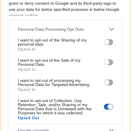
ispirazioni dall’attuale sinistra, che a suo dire, mai
grant or deny consent to Google and its third-party tags to
come in questo momento sta dando il “meglio” di sé.
use your data for below specified purposes in below Google
La satira è libertà di espressione o almeno lo è fino a
consent section.
quando non supera l’indecenza, fino a quando non
Personal Data Processing Opt Outs
offende e non è volgare. Una frase di Alexander
Pushkin lo accompagna da sempre: “Dove non arriva
I want to opt-out of the Sharing of my
personal data.
la spada della legge, là giunge la frusta della satira”.
Opted In
I want to opt-out of the Sale of my
Personal Data.
Opted In
I want to opt-out of processing my
Personal Data for Targeted Advertising.
L’ex bomber a gamba tesa sul
Opted In
caso Roggero: “L’errore è
I want to opt-out of Collection, Use,
Retention, Sale, and/or Sharing of my
stato non aver ammazzato il
Personal Data that Is Unrelated with the
Purposes for which it was collected.
terzo”
Opted Out
Google consents