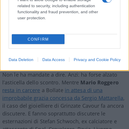
related to security, including authentication
functionality and fraud prevention, and other
user protection.
CONFIRM
Data Deletion
Data Access
Privacy and Cookie Policy
Non le ha mandate a dire. Anzi: ha forse alzato
l’asticella dello scontro. Mentre
Mario Roggero
resta in carcere
a Bollate
in attesa di una
improbabile grazia concessa da Sergio Mattarella
,
il caso del gioielliere di Grinzate Cavour fa ancora
discutere. E fanno soprattutto discutere le
esternazioni di Stefan Schwoch, ex calciatore e
attaccante di Spal, Crevalcore, Pavia, Livorno,