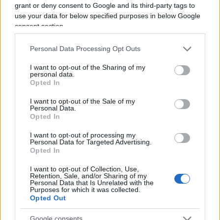
grant or deny consent to Google and its third-party tags to
come in questo momento sta dando il “meglio” di sé.
use your data for below specified purposes in below Google
La satira è libertà di espressione o almeno lo è fino a
consent section.
quando non supera l’indecenza, fino a quando non
Personal Data Processing Opt Outs
offende e non è volgare. Una frase di Alexander
Pushkin lo accompagna da sempre: “Dove non arriva
I want to opt-out of the Sharing of my
personal data.
la spada della legge, là giunge la frusta della satira”.
Opted In
I want to opt-out of the Sale of my
Personal Data.
Opted In
I want to opt-out of processing my
Personal Data for Targeted Advertising.
La caduta degli dei del Covid
Opted In
Ogni giorno un po' di veleno sulle cose del mondo
I want to opt-out of Collection, Use,
Retention, Sale, and/or Sharing of my
Personal Data that Is Unrelated with the
di
Il barista
Purposes for which it was collected.
1.4k
0
Opted Out
7 Agosto 2026, 8:20
Google consents