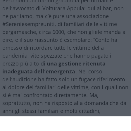
Però non tutti hanno gradito la performance
dell’avvocato di Volturara Appula: qui al bar, non
ne parliamo, ma c’è pure una associazione
#Sereniesempreuniti, di familiari delle vittime
bergamasche, circa 6000, che non gliele manda a
dire, e il suo riassunto è esemplare: “Conte ha
omesso di ricordare tutte le vittime della
pandemia, vite spezzate che hanno pagato il
prezzo più alto di
una gestione ritenuta
inadeguata dell’emergenza
. Nel corso
dell’audizione ha fatto solo un fugace riferimento
al dolore dei familiari delle vittime, con i quali non
si è mai confrontato direttamente. Ma,
soprattutto, non ha risposto alla domanda che da
anni gli stessi familiari e molti cittadini,
bergamaschi e non solo, continuano a porre:
perché non venne firmato il decreto del 3 marzo