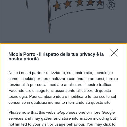
Nicola Porro -
Il rispetto della tua privacy è la
nostra priorità
VIGNETTA DEL
VIGNETTA DEL
26/05/2024
29/05/2024
Noi e i nostri partner utilizziamo, sul nostro sito, tecnologie
come i cookie per personalizzare contenuti e annunci, fornire
Le vignette satiriche di
Beppe Fantin
, illustratore
funzionalità per social media e analizzare il nostro traffico.
trevigiano, nascono dalla passione dell'autore per
Facendo clic di seguito si acconsente all'utilizzo di questa
dare voce a situazioni, non solo politiche, attraverso i
tecnologia. Puoi cambiare idea e modificare le tue scelte sul
consenso in qualsiasi momento ritornando su questo sito
disegni utilizzando da sempre la tecnica riconoscibile
dell'acquerello. Orgogliosamente un liberale di
Please note that this website/app uses one or more Google
services and may gather and store information including but
centrodestra, il vignettista non fatica a trovare le sue
not limited to your visit or usage behaviour. You may click to
ispirazioni dall’attuale sinistra, che a suo dire, mai