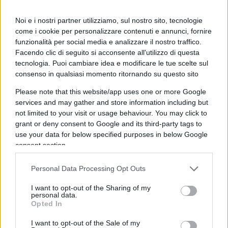
Noi e i nostri partner utilizziamo, sul nostro sito, tecnologie
come i cookie per personalizzare contenuti e annunci, fornire
funzionalità per social media e analizzare il nostro traffico.
Facendo clic di seguito si acconsente all'utilizzo di questa
Il patto tra
Insieme per il Futuro
e
Pd
sembra
tecnologia. Puoi cambiare idea e modificare le tue scelte sul
ormai cosa fatta. Secondo le indiscrezioni, Di
consenso in qualsiasi momento ritornando su questo sito
Maio otterrebbe appunto il posto certo
Please note that this website/app uses one or more Google
nell’uninominale alla Camera mentre garantirà i
services and may gather and store information including but
suoi (pochi) voti nel proporzionale. Il tutto grazie
not limited to your visit or usage behaviour. You may click to
grant or deny consent to Google and its third-party tags to
all’accordo stipulato ieri con
Bruno Tabacci
, un
use your data for below specified purposes in below Google
dc di ferro, e già questo basterebbe per
consent section.
sganasciarsi dalle risate. Nelle liste proporzionali
finiranno tutti i transfughi grillini che hanno
Personal Data Processing Opt Outs
seguito il ministro nell’avventura draghiana, ma a
I want to opt-out of the Sharing of my
differenza del “capo” non avranno certo il posto
personal data.
Opted In
assicurato. Dovranno conquistarselo e
probabilmente vedranno il Parlamento col
I want to opt-out of the Sale of my