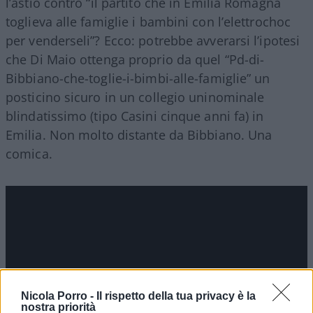
l’astio contro “il partito che in Emilia Romagna
toglieva alle famiglie i bambini con l’elettrochoc
per venderseli”? Ecco: potrebbe avverarsi l’ipotesi
che Di Maio ottenga proprio da quel “Pd-di-
Bibbiano-che-toglie-i-bimbi-alle-famiglie” un
posticino sicuro in un collegio uninominale
blindatissimo (tipo Casini cinque anni fa) in
Emilia. Non molto distante da Bibbiano. Una
comica.
Nicola Porro -
Il rispetto della tua privacy è la
nostra priorità