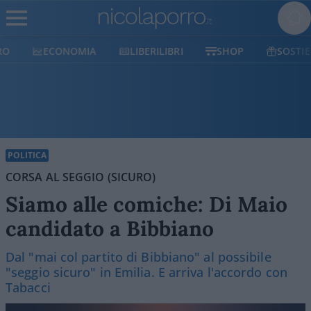
ECONOMIA
LIBERILIBRI
SHOP
SOSTIENICI
POLITICA
CORSA AL SEGGIO (SICURO)
Siamo alle comiche: Di Maio
candidato a Bibbiano
Dal "mai col partito di Bibbiano" al possibile
"seggio sicuro" in Emilia. E arriva l'accordo con
Tabacci