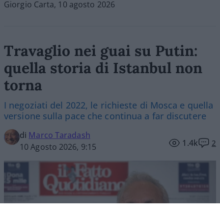
Giorgio Carta, 10 agosto 2026
Travaglio nei guai su Putin:
quella storia di Istanbul non
torna
I negoziati del 2022, le richieste di Mosca e quella
versione sulla pace che continua a far discutere
di
Marco Taradash
1.4k
2
10 Agosto 2026, 9:15