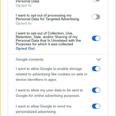
Personal Data.
binocolo.
Opted In
I want to opt-out of processing my
Va detto che dalle parti di
Modena
e
Reggio
Personal Data for Targeted Advertising.
Opted In
Emilia
non tutti sono contenti di questa possibile
candidatura. Sono abituati a votare candidati
I want to opt-out of Collection, Use,
Retention, Sale, and/or Sharing of my
catapultati da chissà dove, però a tutto c’è un
Personal Data that Is Unrelated with the
Purposes for which it was collected.
limite. Il Resto del Carlino fa sapere che “dai
Opted Out
vertici Pd del territorio trapela poco o nulla, ma le
Google consents
sensazioni e i colloqui informali trasmettono un
dato univoco”: ovvero che per Di Maio sarebbe
I want to allow Google to enable storage
related to advertising like cookies on web or
meglio un “collegio nella sua regione”, ovvero in
device identifiers in apps.
Campania. Tradotto: “Qui sarebbe meglio di no”.
Alla festa di partito a Reggio Emilia hanno chiesto
I want to allow my user data to be sent to
a Debora Serracchiani cosa ne pensa di una
Google for online advertising purposes.
candidatura dimaiana in Emilia. E lei ha risposto
I want to allow Google to send me
caustica: “Se serve al Paese sono pronta a
personalized advertising.