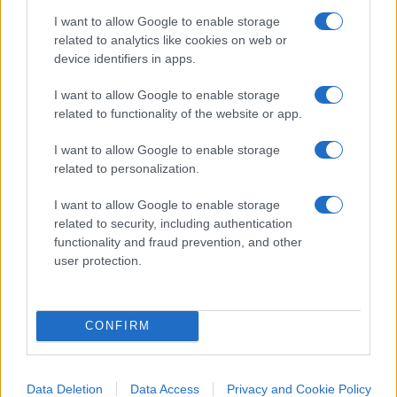
ingoiare un rospo enorme e a farmi venire il mal
I want to allow Google to enable storage
di testa”. A molti invece farà ridere. A crepapelle.
related to analytics like cookies on web or
device identifiers in apps.
#ELEZIONI 2022
#LUIGI DI MAIO
I want to allow Google to enable storage
related to functionality of the website or app.
52
I want to allow Google to enable storage
Leggi i commenti
related to personalization.
I want to allow Google to enable storage
related to security, including authentication
SEDUTE SATIRICHE
functionality and fraud prevention, and other
Vignetta del 07/08/2026
user protection.
CONFIRM
Vai all'archivio delle vignette
Data Deletion
Data Access
Privacy and Cookie Policy