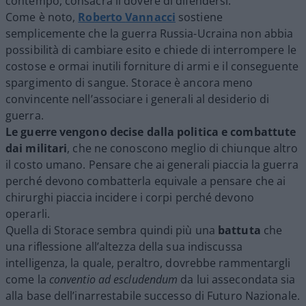
contempo, consacra il dovere di difendersi.
Come è noto,
Roberto
Vannacci
sostiene
semplicemente che la guerra Russia-Ucraina non abbia
possibilità di cambiare esito e chiede di interrompere le
costose e ormai inutili forniture di armi e il conseguente
spargimento di sangue. Storace è ancora meno
convincente nell’associare i generali al desiderio di
guerra.
Le guerre vengono decise dalla politica e combattute
dai militari
, che ne conoscono meglio di chiunque altro
il costo umano. Pensare che ai generali piaccia la guerra
perché devono combatterla equivale a pensare che ai
chirurghi piaccia incidere i corpi perché devono
operarli.
Quella di Storace sembra quindi più una
battuta
che
una riflessione all’altezza della sua indiscussa
intelligenza, la quale, peraltro, dovrebbe rammentargli
come la
conventio ad escludendum
da lui assecondata sia
alla base dell’inarrestabile successo di Futuro Nazionale.