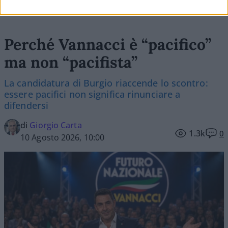
Perché Vannacci è “pacifico”
ma non “pacifista”
La candidatura di Burgio riaccende lo scontro:
essere pacifici non significa rinunciare a
difendersi
di
Giorgio Carta
1.3k
0
10 Agosto 2026, 10:00