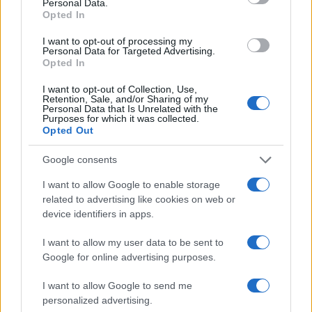
Personal Data.
Rispondi
Opted In
VIsualizza le risposte
(1)
I want to opt-out of processing my
Personal Data for Targeted Advertising.
Francesca
Opted In
20 Settembre 2024, 18:25 18:25
I want to opt-out of Collection, Use,
Retention, Sale, and/or Sharing of my
L Europa e il suo green deal sfrenato cui il main stream si
Personal Data that Is Unrelated with the
accoda così come gli “scienziati ” è la stessa che sostiene la
Purposes for which it was collected.
Opted Out
guerra in ucraina perché quella si sa è molto ecologica e le
esplosioni rinfrescano il pianeta! Questa è la colpa dell
Google consents
uomo! Ditelo a Tozzi &co
I want to allow Google to enable storage
related to advertising like cookies on web or
Rispondi
VIsualizza le risposte
(1)
device identifiers in apps.
I want to allow my user data to be sent to
Carica altri commenti
Google for online advertising purposes.
I want to allow Google to send me
personalized advertising.