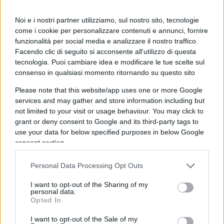
Noi e i nostri partner utilizziamo, sul nostro sito, tecnologie
Rispondi
VIsualizza le risposte
(1)
come i cookie per personalizzare contenuti e annunci, fornire
funzionalità per social media e analizzare il nostro traffico.
Facendo clic di seguito si acconsente all'utilizzo di questa
Giuseppe to
tecnologia. Puoi cambiare idea e modificare le tue scelte sul
20 Settembre 2024, 18:41 18:41
consenso in qualsiasi momento ritornando su questo sito
L’operazione di intelligence del Mossad si studierà nelle
Please note that this website/app uses one or more Google
sinossi dell’Aise negli anni a venire ma anche alla NSA, CIA,
services and may gather and store information including but
DGSE, FSB etc
not limited to your visit or usage behaviour. You may click to
grant or deny consent to Google and its third-party tags to
use your data for below specified purposes in below Google
Rispondi
VIsualizza le risposte
(3)
consent section.
Giuseppe to
Personal Data Processing Opt Outs
20 Settembre 2024, 18:38 18:38
I want to opt-out of the Sharing of my
personal data.
Su San Gennaro: scherza coi fanti ma lascia stare i santi.
Opted In
Non si sa mai!!!
I want to opt-out of the Sale of my