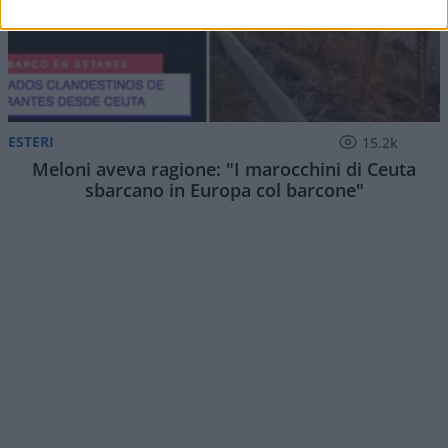
ESTERI
15.2k
Meloni aveva ragione: "I marocchini di Ceuta
sbarcano in Europa col barcone"