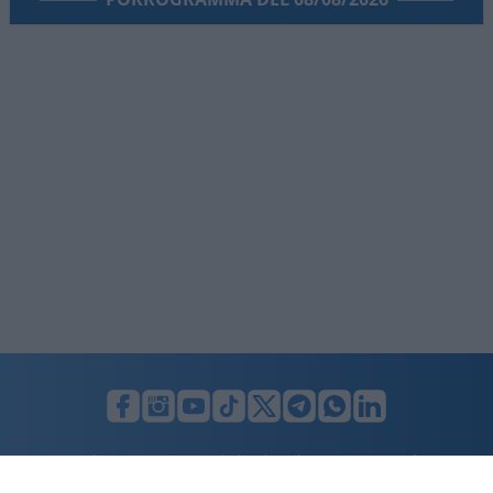
LUNIFIN S.r.l. a socio unico. Sede legale Milano, Largo F. Richini, 2/A,
20122 (MI), C.F./P.Iva en. 07174900154, REA cap. soc. euro 10.000,00