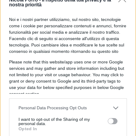
nostra priorità
preoccup
Noi e i nostri partner utilizziamo, sul nostro sito, tecnologie
Rispondi
come i cookie per personalizzare contenuti e annunci, fornire
funzionalità per social media e analizzare il nostro traffico.
Facendo clic di seguito si acconsente all'utilizzo di questa
wisteria
tecnologia. Puoi cambiare idea e modificare le tue scelte sul
29 Luglio 2023, 18:00 18:00
consenso in qualsiasi momento ritornando su questo sito
Una sola cosa è certa: le sinistre unite avrebbero la
Please note that this website/app uses one or more Google
maggioranza. Stiamo attenti a questo. Alle prossime elezioni
services and may gather and store information including but
mi turerò il naso e voterò…cdx.
not limited to your visit or usage behaviour. You may click to
grant or deny consent to Google and its third-party tags to
use your data for below specified purposes in below Google
Rispondi
consent section.
Gold
Personal Data Processing Opt Outs
29 Luglio 2023, 17:38 17:38
I want to opt-out of the Sharing of my
personal data.
Votare è come estrarre una pallina azzurra da un’urna
Opted In
contenente solo palline azzurre.