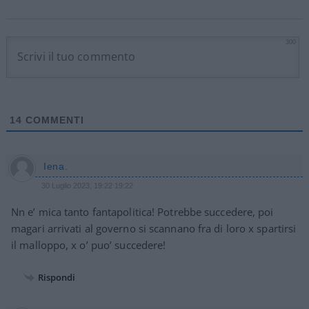
300
14
COMMENTI
Iena.
30 Luglio 2023, 19:22 19:22
Nn e’ mica tanto fantapolitica! Potrebbe succedere, poi
magari arrivati al governo si scannano fra di loro x spartirsi
il malloppo, x o’ puo’ succedere!
Rispondi