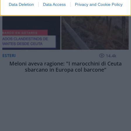
Data Deletion
Data Access
Privacy and Cookie Policy
ESTERI
14.4k
Meloni aveva ragione: "I marocchini di Ceuta
sbarcano in Europa col barcone"