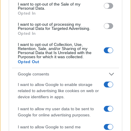
I want to opt-out of the Sale of my
I sondaggi sono utili come il calciomercato.
Personal Data.
Opted In
Rispondi
I want to opt-out of processing my
Personal Data for Targeted Advertising.
Opted In
Pico
I want to opt-out of Collection, Use,
29 Luglio 2023, 16:54 16:54
Retention, Sale, and/or Sharing of my
Personal Data that Is Unrelated with the
Franchino entra in uno status do o.rg.as.mo appena vede la
Purposes for which it was collected.
Opted Out
scarafona in TV e per quello che dice? Ma quale trasmissione
ha visto ieri sera su La7? Ora si spiega tutto il vu.o.to
Google consents
men.ta.l.e che ha nella zu.c.ca: batti un colpo Franchino e
sentirai il vuoto risuonare per ore dentro di te.
I want to allow Google to enable storage
related to advertising like cookies on web or
device identifiers in apps.
Rispondi
I want to allow my user data to be sent to
Google for online advertising purposes.
Carica altri commenti
I want to allow Google to send me