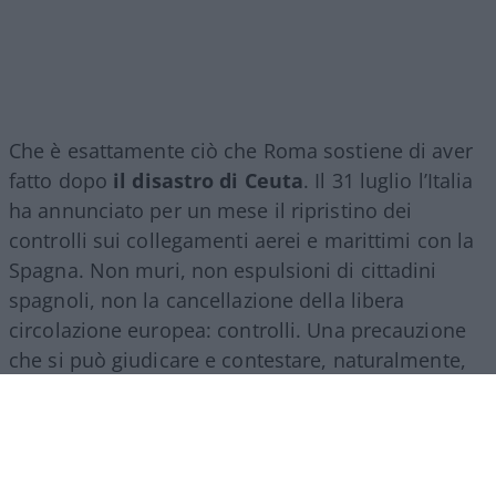
Che è esattamente ciò che Roma sostiene di aver
fatto dopo
il disastro di Ceuta
. Il 31 luglio l’Italia
ha annunciato per un mese il ripristino dei
controlli sui collegamenti aerei e marittimi con la
Spagna. Non muri, non espulsioni di cittadini
spagnoli, non la cancellazione della libera
circolazione europea: controlli. Una precauzione
che si può giudicare e contestare, naturalmente,
ma che viene dipinta da Madrid come una sorta di
aggressione diplomatica. E qui arriva il
capolavoro.