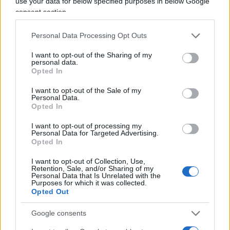
use your data for below specified purposes in below Google
consent section.
Personal Data Processing Opt Outs
Vai all'archivio delle vignette
I want to opt-out of the Sharing of my
personal data.
Opted In
I want to opt-out of the Sale of my
Personal Data.
Opted In
Sanchez fa l’offeso e
I want to opt-out of processing my
minaccia: “Riaprite Schengen
Personal Data for Targeted Advertising.
Opted In
o avrete conseguenze”
I want to opt-out of Collection, Use,
Retention, Sale, and/or Sharing of my
Madrid perde il controllo della sua frontiera e ora
Personal Data that Is Unrelated with the
Purposes for which it was collected.
pretende di dettare le regole a Roma. Ultimatum
Opted Out
sui controlli entro il 9 agosto
Google consents
di
Massimo Balsamo
1.8k
11