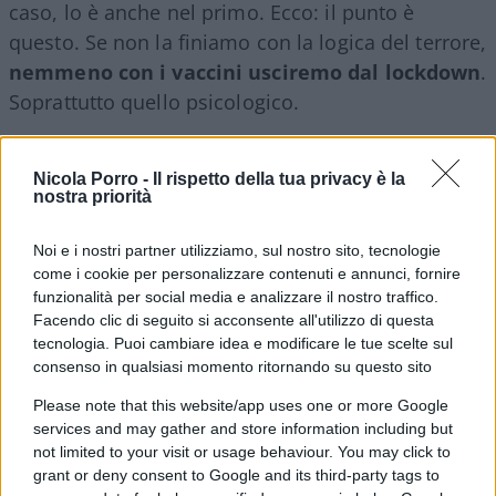
caso, lo è anche nel primo. Ecco: il punto è
questo. Se non la finiamo con la logica del terrore,
nemmeno con i vaccini usciremo dal lockdown
.
Soprattutto quello psicologico.
Da
Quarta Repubblica
del 16 marzo 2021
Nicola Porro -
Il rispetto della tua privacy è la
nostra priorità
#AIFA
#ASTRAZENECA
#EMA
Noi e i nostri partner utilizziamo, sul nostro sito, tecnologie
#UNIONE EUROPEA
#VACCINO
come i cookie per personalizzare contenuti e annunci, fornire
funzionalità per social media e analizzare il nostro traffico.
Facendo clic di seguito si acconsente all'utilizzo di questa
48
tecnologia. Puoi cambiare idea e modificare le tue scelte sul
Leggi i commenti
consenso in qualsiasi momento ritornando su questo sito
Please note that this website/app uses one or more Google
services and may gather and store information including but
SEDUTE SATIRICHE
not limited to your visit or usage behaviour. You may click to
Vignetta del 07/08/2026
grant or deny consent to Google and its third-party tags to