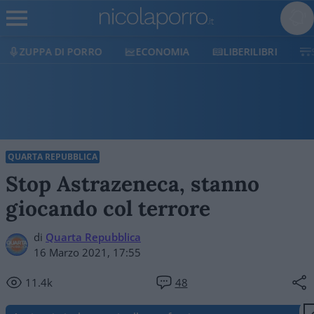
ORRO
ECONOMIA
LIBERILIBRI
SHOP
SOST
QUARTA REPUBBLICA
Stop Astrazeneca, stanno
giocando col terrore
di
Quarta Repubblica
16 Marzo 2021, 17:55
11.4k
48