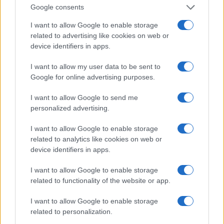
bonus è il presunto efficientamento energetico
Google consents
degli edifici, che è una cosa che, da sola, non sta
I want to allow Google to enable storage
né in cielo né in terra, e vieppiù non ci sta se si
related to advertising like cookies on web or
considerano gli interventi previsti. Pareti con
device identifiers in apps.
coibentazione ottimale costruite sul nascere degli
I want to allow my user data to be sent to
edifici sono una cosa, ma incappottare edifici già
Google for online advertising purposes.
in essere ha dei costi che dal presunto risparmio
I want to allow Google to send me
energetico potrebbero essere ammortizzati in due
personalized advertising.
secoli. Per dirne un’altra: in alcuni casi, per
raggiungere i requisiti per godere del bonus è
I want to allow Google to enable storage
related to analytics like cookies on web or
stato necessario che l’eventuale nuovo impianto
device identifiers in apps.
termico fosse alimentato da pannelli fotovoltaici,
ma questi funzionano bene d’estate, mentre
I want to allow Google to enable storage
related to functionality of the website or app.
l’impianto termico è attivo d’inverno. Grande, eh?
I want to allow Google to enable storage
related to personalization.