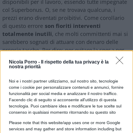
disponibili per il lavoro, essendo tutte impegnate
col Superbonus. O, se ne trovava qualcuna, i
prezzi erano diventati proibitivi. Come corollario
di questo errore
son fioriti interventi
totalmente inutili
, che molti committenti mai si
sarebbero sognati di attuare con denaro delle
proprie tasche. Per dire: per evitare la spesa per
lavori ritenuti necessari – la tinteggiatura delle
Nicola Porro -
Il rispetto della tua privacy è la
pareti interne, nel nostro esempio – sono stati
nostra priorità
aggiunti lavori non necessari, se non addirittura
inutili, pur di soddisfare i requisiti previsti dal
Noi e i nostri partner utilizziamo, sul nostro sito, tecnologie
come i cookie per personalizzare contenuti e annunci, fornire
bonus e farsi pagare la tinteggiatura dallo Stato.
funzionalità per social media e analizzare il nostro traffico.
Facendo clic di seguito si acconsente all'utilizzo di questa
tecnologia. Puoi cambiare idea e modificare le tue scelte sul
consenso in qualsiasi momento ritornando su questo sito
Conosco chi desiderava cambiare gli infissi di
Please note that this website/app uses one or more Google
casa propria (spesa 30 mila) ma, per rientrare nel
services and may gather and store information including but
superbonus ha dovuto incappottare i muri e