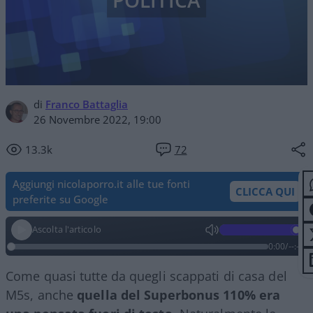
POLITICA
di
Franco Battaglia
26 Novembre 2022, 19:00
13.3k
72
Aggiungi nicolaporro.it alle tue fonti
CLICCA QUI
preferite su Google
Ascolta l'articolo
0:00
/
--:--
Come quasi tutte da quegli scappati di casa del
M5s, anche
quella del Superbonus 110% era