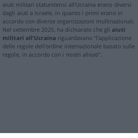
aiuti militari statunitensi all’Ucraina erano diversi
dagli aiuti a Israele, in quanto i primi erano in
accordo con diverse organizzazioni multinazionali.
Nel settembre 2025, ha dichiarato che gli
aiuti
militari all’Ucraina
riguardavano “l’applicazione
delle regole dell’ordine internazionale basato sulle
regole, in accordo con i nostri alleati”.