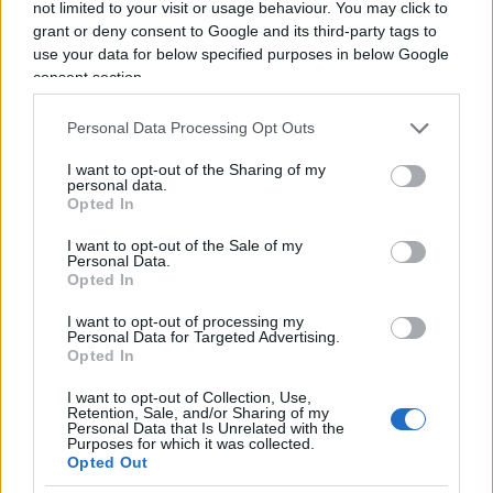
not limited to your visit or usage behaviour. You may click to
installare il tetto fotovoltaico (spesa 200 mila).
La
grant or deny consent to Google and its third-party tags to
perversa logica è stata quella di chi non bada a
use your data for below specified purposes in below Google
consent section.
spese pur di risparmiare
. Che in pochi mesi si
sia raggiunto un buco di 38 miliardi non desta
Personal Data Processing Opt Outs
alcuna meraviglia, e non bisogna essere dei premi
I want to opt-out of the Sharing of my
Nobel in Economia per capirlo, ma basta avere il
personal data.
buonsenso dell’economia esercitata da ogni buon
Opted In
padre di famiglia, giacché il decorso di tutta la
I want to opt-out of the Sale of my
Personal Data.
faccenda s’è reso possibile solo perché è stata
Opted In
seguita la detta perversa logica.
I want to opt-out of processing my
Personal Data for Targeted Advertising.
Opted In
4.
Ma v’è un errore ancora più grave,
un errore di
natura ideologica
, un bubbone malefico che
I want to opt-out of Collection, Use,
Retention, Sale, and/or Sharing of my
sembra difficilissimo da estirpare, e che non
Personal Data that Is Unrelated with the
Purposes for which it was collected.
attiene agli aspetti quantitativi del bonus, ma a
Opted Out
quelli qualitativi. La condizione per godere del