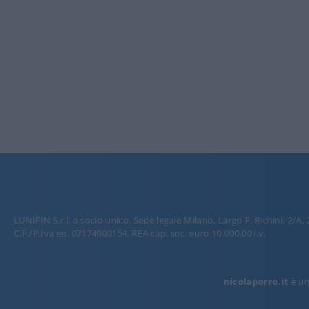
LUNIFIN S.r.l. a socio unico. Sede legale Milano, Largo F. Richini, 2/A,
C.F./P.Iva en. 07174900154, REA cap. soc. euro 10.000,00 i.v.
nicolaporro.it
è una