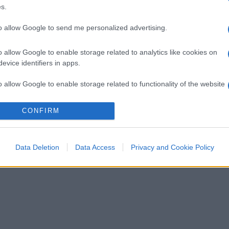
s.
to allow Google to send me personalized advertising.
o allow Google to enable storage related to analytics like cookies on
evice identifiers in apps.
o allow Google to enable storage related to functionality of the website
CONFIRM
o allow Google to enable storage related to personalization.
o allow Google to enable storage related to security, including
Data Deletion
Data Access
Privacy and Cookie Policy
cation functionality and fraud prevention, and other user protection.