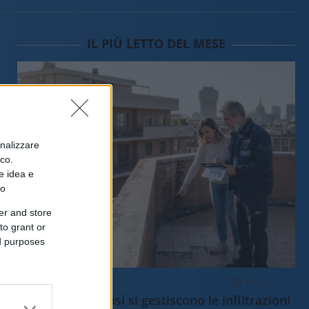
IL PIÙ LETTO DEL MESE
onalizzare
ico.
e idea e
to
er and store
to grant or
ed purposes
ECONOMIA
12.7k
Condominio: così si gestiscono le infiltrazioni