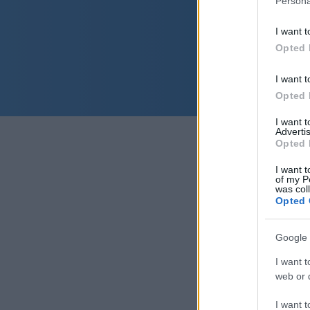
Persona
I want t
Opted 
I want t
Opted 
I want 
Advertis
Opted 
I want t
of my P
was col
Opted 
Google 
I want t
web or d
I want t