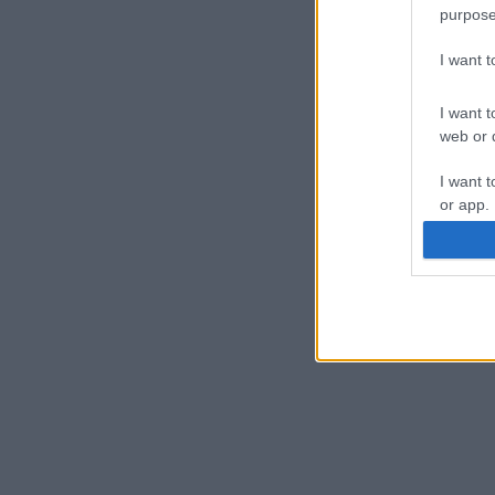
purpose
I want 
I want t
web or d
I want t
or app.
I want t
I want t
authenti