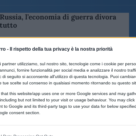
Russia, l’economia di guerra divora
tutto
rro -
Il rispetto della tua privacy è la nostra priorità
ri partner utilizziamo, sul nostro sito, tecnologie come i cookie per pers
annunci, fornire funzionalità per social media e analizzare il nostro traff
di Ezio Pozzati
5.7k
 di seguito si acconsente all'utilizzo di questa tecnologia. Puoi cambiar
4 Marzo 2026, 17:30
e tue scelte sul consenso in qualsiasi momento ritornando su questo si
 that this website/app uses one or more Google services and may gath
including but not limited to your visit or usage behaviour. You may click 
 to Google and its third-party tags to use your data for below specifi
ogle consent section.