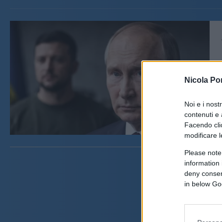
Nicola Po
Noi e i nost
contenuti e 
Facendo clic
modificare l
Please note
information 
deny consent
in below Go