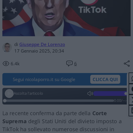
di
Giuseppe De Lorenzo
17 Gennaio 2025, 20:34
6.4k
6
Segui nicolaporro.it su Google
CLICCA QUI
Ascolta l'articolo
0:00
/
--:--
La recente conferma da parte della
Corte
Suprema
degli Stati Uniti del divieto imposto a
TikTok ha sollevato numerose discussioni in