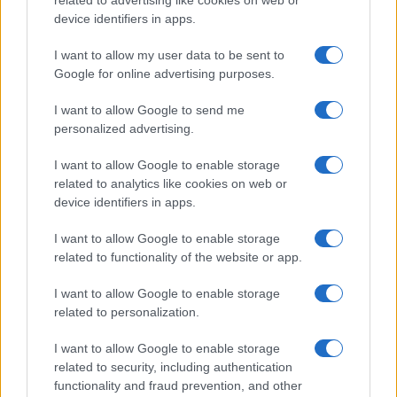
device identifiers in apps.
I want to allow my user data to be sent to
Google for online advertising purposes.
I want to allow Google to send me
personalized advertising.
Nessuno presidia l’omogeneità del giudizio e
questo traligna in arbitrio, con l’albagia di
chi
I want to allow Google to enable storage
related to analytics like cookies on web or
scambia l’indulgenza per generosità
device identifiers in apps.
pedagogica
. Così il diploma cessa di attestare un
livello e certifica per paradosso, la latitudine in cui
I want to allow Google to enable storage
lo si è conseguito.
related to functionality of the website or app.
I want to allow Google to enable storage
La sperequazione
related to personalization.
I want to allow Google to enable storage
Qui la difformità cessa di essere accademica. Il
related to security, including authentication
100 e la lode non sono orpelli estetici ma
functionality and fraud prevention, and other