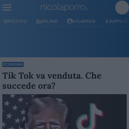
CO
MILANO
ATLANTICO
ZUPPA DI PORRO
ECONOMIA
Tik Tok va venduta. Che
succede ora?