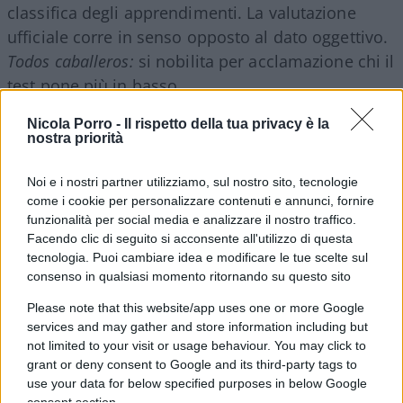
classifica degli apprendimenti. La valutazione
ufficiale corre in senso opposto al dato oggettivo.
Todos caballeros:
si nobilita per acclamazione chi il
test pone più in basso.
Nicola Porro -
Il rispetto della tua privacy è la
Il criterio che non c’è
nostra priorità
La causa non è antropologica, è strutturale. Il voto
Noi e i nostri partner utilizziamo, sul nostro sito, tecnologie
come i cookie per personalizzare contenuti e annunci, fornire
di Maturità lo assegna una commissione in cui
funzionalità per social media e analizzare il nostro traffico.
pesano i docenti interni, quelli che hanno istruito i
Facendo clic di seguito si acconsente all'utilizzo di questa
candidati e che, di fatto, giudicano se stessi.
tecnologia. Puoi cambiare idea e modificare le tue scelte sul
Manca un’ancora nazionale che calibri i giudizi:
consenso in qualsiasi momento ritornando su questo sito
l’Invalsi fotografa, ma non entra nel voto. Il
Please note that this website/app uses one or more Google
risultato è un simulacro di valutazione,
services and may gather and store information including but
not limited to your visit or usage behaviour. You may click to
autoreferenziale ed endogamico, in cui il metro
grant or deny consent to Google and its third-party tags to
muta da provincia a provincia.
La riforma
use your data for below specified purposes in below Google
Valditara, sfoltendo le commissioni, ha
consent section.