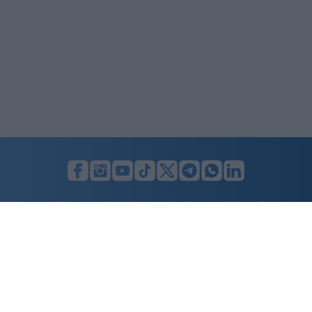
LUNIFIN S.r.l. a socio unico. Sede legale Milano, Largo F. Richini, 2/A,
20122 (MI), C.F./P.Iva en. 07174900154, REA cap. soc. euro 10.000,00
i.v.
Home
Advertising
Condizioni d’uso
Privacy Policy
Cookie policy
Cambia il consenso ai cookie
Dichiarazione di accessibilità