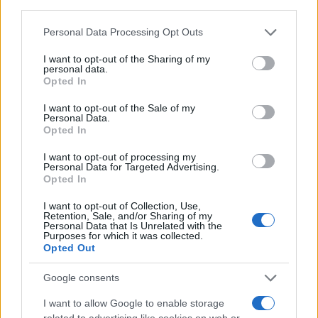
prodotto come primo effetto tangibile non più
Personal Data Processing Opt Outs
rigore ma più lodi.
Ed è qui che affiora il
fallimento sostanziale: quello dei criteri che
I want to opt-out of the Sharing of my
personal data.
dovrebbero governare la formazione e il controllo
Opted In
del corpo docente. Il docente si forma, insegna e
I want to opt-out of the Sale of my
si giudica dentro circuiti locali chiusi, senza che
Personal Data.
alcun organo terzo certifichi la comparabilità dei
Opted In
metri di valutazione tra un istituto e l’altro. Una
I want to opt-out of processing my
Personal Data for Targeted Advertising.
macchina che promuove se stessa nella quasi
Opted In
totalità dei casi non vigila ma si assolve.
I want to opt-out of Collection, Use,
Retention, Sale, and/or Sharing of my
Personal Data that Is Unrelated with the
Purposes for which it was collected.
Opted Out
Google consents
I want to allow Google to enable storage
related to advertising like cookies on web or