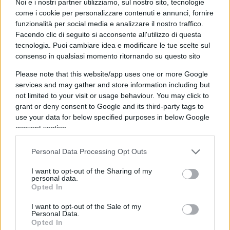
Noi e i nostri partner utilizziamo, sul nostro sito, tecnologie
Rispondi
come i cookie per personalizzare contenuti e annunci, fornire
funzionalità per social media e analizzare il nostro traffico.
Facendo clic di seguito si acconsente all'utilizzo di questa
Emanuele
tecnologia. Puoi cambiare idea e modificare le tue scelte sul
consenso in qualsiasi momento ritornando su questo sito
16 Ottobre 2024, 9:15 9:15
Please note that this website/app uses one or more Google
Il problema non è l’ipocrisia dei politici, come qualcuno
services and may gather and store information including but
sostiene, ma la parzialità dei giudici.
not limited to your visit or usage behaviour. You may click to
Dispiace che molti non capiscano la differenza e non ne
grant or deny consent to Google and its third-party tags to
percepiscano i gravi rischi
use your data for below specified purposes in below Google
consent section.
Rispondi
Personal Data Processing Opt Outs
Bernardo
I want to opt-out of the Sharing of my
personal data.
15 Ottobre 2024, 17:41 17:41
Opted In
Ha stata la magistratura ovviamente
I want to opt-out of the Sale of my
Personal Data.
Opted In
Rispondi