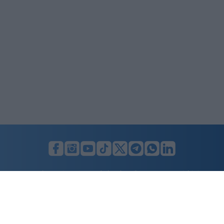
LUNIFIN S.r.l. a socio unico. Sede legale Milano, Largo F. Richini, 2/A,
20122 (MI), C.F./P.Iva en. 07174900154, REA cap. soc. euro 10.000,00
i.v.
Home
Advertising
Condizioni d’uso
Privacy Policy