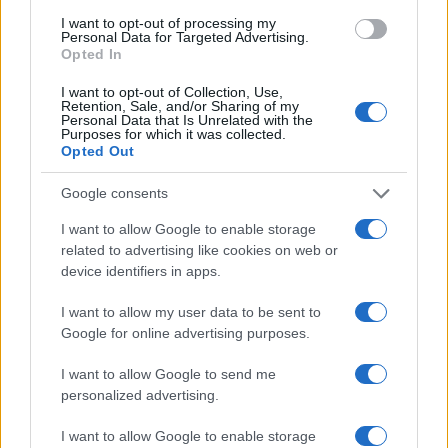
I want to opt-out of processing my
Personal Data for Targeted Advertising.
Opted In
Maximo
15 Ottobre 2024, 15:51 15:51
I want to opt-out of Collection, Use,
Retention, Sale, and/or Sharing of my
Non dovrebbe già essere in galera per il reato universale di
Personal Data that Is Unrelated with the
Purposes for which it was collected.
utero in affitto,per il consumo smisurato di droga?
Opted Out
Spiegateci un po’ come la pensate per favore
Google consents
Rispondi
VIsualizza le risposte
(10)
I want to allow Google to enable storage
related to advertising like cookies on web or
device identifiers in apps.
Carica altri commenti
I want to allow my user data to be sent to
Google for online advertising purposes.
I want to allow Google to send me
personalized advertising.
I want to allow Google to enable storage