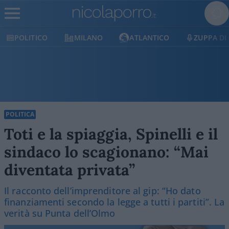
POLITICO
MILANO
ATLANTICO
ZUPPA DI
POLITICA
Toti e la spiaggia, Spinelli e il
sindaco lo scagionano: “Mai
diventata privata”
Il racconto dell’imprenditore al gip: “Ho dato
finanziamenti secondo la legge a tutti i partiti”. La
verità su Punta dell’Olmo