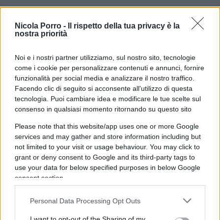
Sia lode a Crosetto che non scarica Toti
Nicola Porro -
Il rispetto della tua privacy è la
Ho letto le carte di Toti, è clamoroso. C’è
nostra priorità
scritto: “Non ho avuto pressioni da lui”
Caso Toti, un discorso realistico sulla
Noi e i nostri partner utilizziamo, sul nostro sito, tecnologie
“corruzione”
come i cookie per personalizzare contenuti e annunci, fornire
funzionalità per social media e analizzare il nostro traffico.
Facendo clic di seguito si acconsente all'utilizzo di questa
tecnologia. Puoi cambiare idea e modificare le tue scelte sul
consenso in qualsiasi momento ritornando su questo sito
Lo scandalo della spiaggia di Varazze è che il
governatore Toti si sarebbe adoperato perché
Please note that this website/app uses one or more Google
services and may gather and store information including but
diventasse una spiaggia attrezzata, una spiaggia
not limited to your visit or usage behaviour. You may click to
privata ma, nonostante siano passati tre anni,
è
grant or deny consent to Google and its third-party tags to
ancora una spiaggia libera
. Come evidenziato
use your data for below specified purposes in below Google
dal sindaco
Luigi Pierfederici
a
Quarta
consent section.
Repubblica,
nessuno ha ricevuto pressioni per
Personal Data Processing Opt Outs
trasformare la spiaggia da pubblica in privata.
L’unico intervento? Deve essere messo a posto un
I want to opt-out of the Sharing of my