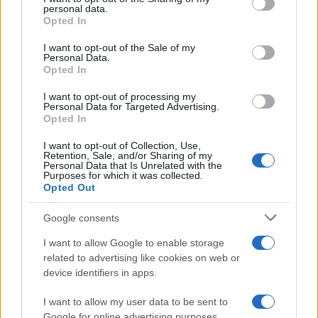
personal data.
caseggiato abbandonato da trent’anni, un
Opted In
immobile di proprietà privata fatiscente da
I want to opt-out of the Sale of my
sempre, ma si è ancora in attesa dei permessi.
Personal Data.
Opted In
Eppure questo è un dossier centrale nell’inchiesta,
tanto da aver portato all’arresto per corruzione di
I want to opt-out of processing my
Personal Data for Targeted Advertising.
governatore e imprenditori.
Opted In
I want to opt-out of Collection, Use,
Come ricostruito, Spinelli avrebbe voluto
Retention, Sale, and/or Sharing of my
Personal Data that Is Unrelated with the
trasformare quell’angolo di paradiso sulla riviera
Purposes for which it was collected.
Opted Out
del ponente ligure in una spiaggia privata
nell’ambito di un’operazione immobiliare nel
Google consents
segmento. Un affare, secondo i pm, da portare a
I want to allow Google to enable storage
termine “oliando” i meccanismi della pubblica
related to advertising like cookies on web or
amministrazione. E così avrebbe versato, insieme
device identifiers in apps.
al figlio,
74.100 euro a Toti
per il sostegno della
I want to allow my user data to be sent to
campagna elettorale a fronte dell’impegno di
Google for online advertising purposes.