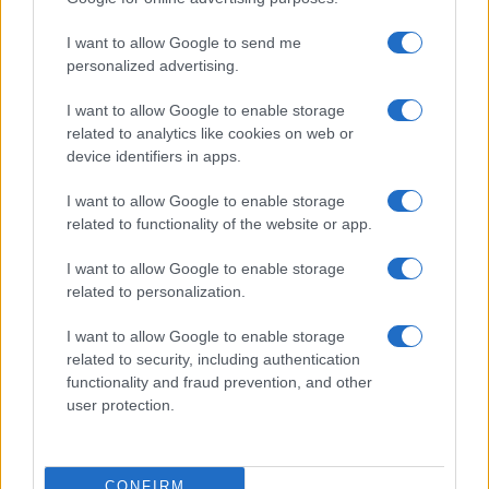
“trovare una soluzione” e di “agevolare una pratica
edilizia” nell’ambito della stessa operazione
I want to allow Google to send me
personalized advertising.
immobiliare. Poi, sempre secondo la Procura
genovese, Toti avrebbe aiutato gli Spinelli a
I want to allow Google to enable storage
ottenere concessioni e rinnovi per spazi in porto e
related to analytics like cookies on web or
device identifiers in apps.
agevolando la pratica del “tombamento” di Calata
Concenter. Ma, come suggerisce la logica e come
I want to allow Google to enable storage
ci ricordano gli interrogatori di garanzia, prima di
related to functionality of the website or app.
tirare le somme bisogna almeno sentire le ragioni
I want to allow Google to enable storage
della difesa.
related to personalization.
I want to allow Google to enable storage
related to security, including authentication
Franco Lodige, 14 maggio 2024
functionality and fraud prevention, and other
user protection.
Nicolaporro.it è anche su Whatsapp. È sufficiente
cliccare qui
per iscriversi al canale ed essere sempre
CONFIRM