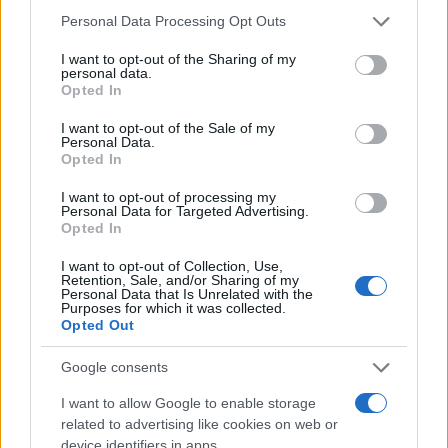
Personal Data Processing Opt Outs
Alfredo russo
22 Gennaio 2026, 14:06 14:06
I want to opt-out of the Sharing of my
personal data.
noi invece comunichiamo che da agosto saranno bandite le
Opted In
bustine modose di ketchup e se c fanno incazzare da
I want to opt-out of the Sale of my
settembre anche quelle della mayonese
Personal Data.
Opted In
Rispondi
VIsualizza le risposte
(1)
I want to opt-out of processing my
Personal Data for Targeted Advertising.
Opted In
I want to opt-out of Collection, Use,
Retention, Sale, and/or Sharing of my
Personal Data that Is Unrelated with the
Purposes for which it was collected.
Opted Out
Google consents
I want to allow Google to enable storage
related to advertising like cookies on web or
device identifiers in apps.