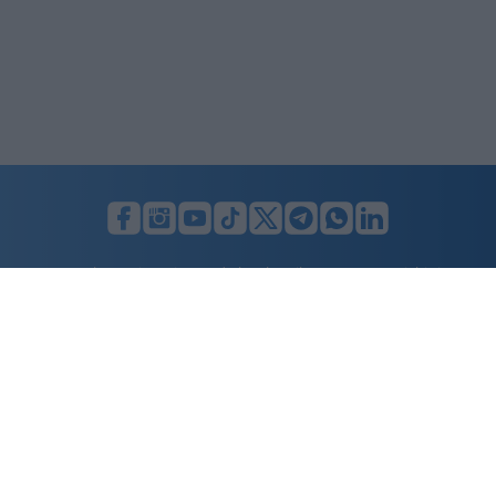
LUNIFIN S.r.l. a socio unico. Sede legale Milano, Largo F. Richini, 2/A,
20122 (MI), C.F./P.Iva en. 07174900154, REA cap. soc. euro 10.000,00
i.v.
Home
Advertising
Condizioni d’uso
Privacy Policy
Cookie policy
Cambia il consenso ai cookie
Dichiarazione di accessibilità
nicolaporro.it
è una testata registrata il 20 aprile 2021 al n. 94 del