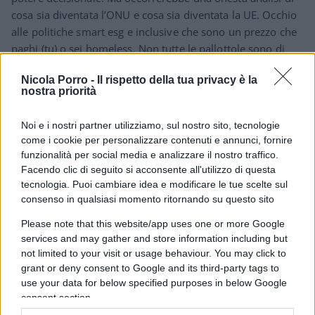
cosa sia diventata l’ONU e cosa sia diventata la UE. Occhio
alle politiche smart esg e inclusive che sono un prezzo che
paghi (tu) o sei homeless. Non tutte le pallottole sono di
metallo.
Nicola Porro -
Il rispetto della tua privacy è la
nostra priorità
Rispondi
Noi e i nostri partner utilizziamo, sul nostro sito, tecnologie
come i cookie per personalizzare contenuti e annunci, fornire
Simone
funzionalità per social media e analizzare il nostro traffico.
22 Gennaio 2026, 14:24 14:24
Facendo clic di seguito si acconsente all'utilizzo di questa
tecnologia. Puoi cambiare idea e modificare le tue scelte sul
Se ho capito bene i membri dela Board possono votare le
consenso in qualsiasi momento ritornando su questo sito
varie istanze, ma alla fine decide Trump se applicarle o
meno.
Please note that this website/app uses one or more Google
E quindi, mi chiedo, che votano a fare, se alla fine si fa quel
services and may gather and store information including but
not limited to your visit or usage behaviour. You may click to
che decide Trump?
grant or deny consent to Google and its third-party tags to
use your data for below specified purposes in below Google
Rispondi
VIsualizza le risposte
(2)
consent section.