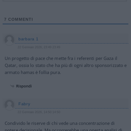
7
COMMENTI
barbara 1
22 Gennaio 2026, 23:49 23:49
Un progetto di pace che mette fra i referenti per Gaza il
Qatar, ossia lo stato che ha più di ogni altro sponsorizzato e
armato hamas è follia pura.
Rispondi
Fabry
22 Gennaio 2026, 14:50 14:50
Condivido le riserve di chi vede una concentrazione di
potere decisionale. Ma occorrerebbe una onesta analisi di