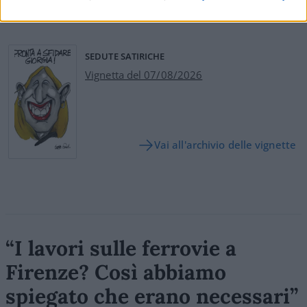
Leggi i commenti
SEDUTE SATIRICHE
Vignetta del 07/08/2026
Vai all'archivio delle vignette
“I lavori sulle ferrovie a
Firenze? Così abbiamo
spiegato che erano necessari”