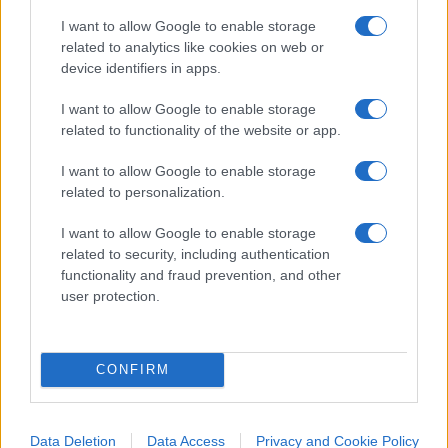
nascere un governo, ha creato il giorno dopo un
I want to allow Google to enable storage
suo partito, ha provato a distinguersi dai propri
related to analytics like cookies on web or
device identifiers in apps.
sodali ma a rientrare presto nei ranghi se c’era
solo un piccolo presupposto di caduta del
I want to allow Google to enable storage
governo e di successive elezioni.
Italia Viva
, la
related to functionality of the website or app.
sua creatura, è ormai morta o agonizzante: è
I want to allow Google to enable storage
probabile, in una futura legge elettorale
related to personalization.
proporzionale, anche una soglia minima di
sbarramento al 3% non la salverebbe.
I want to allow Google to enable storage
related to security, including authentication
functionality and fraud prevention, and other
#MATTEO RENZI
#MATTEO SALVINI
user protection.
Pagina
PAGINA
Precedente
SUCCESSIVA
CONFIRM
54
Data Deletion
Data Access
Privacy and Cookie Policy