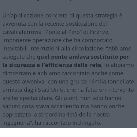
Un’applicazione concreta di questa strategia è
avvenuta con la recente sostituzione del
cavalcaferrovia “Ponte al Pino” di Firenze,
imponente operazione che ha comportato
inevitabili interruzioni alla circolazione. “Abbiamo
spiegato che
quel ponte andava sostituito per
la sicurezza e l’efficienza della rete
, lo abbiamo
dimostrato e abbiamo raccontato anche come
questo avveniva, con una gru da 16mila tonnellate
arrivata dagli Stati Uniti, che ha fatto un intervento
anche spettacolare. Gli utenti non solo hanno
saputo cosa stava accadendo ma hanno anche
apprezzato la straordinarietà della nostra
ingegneria”, ha raccontato Inchingolo.