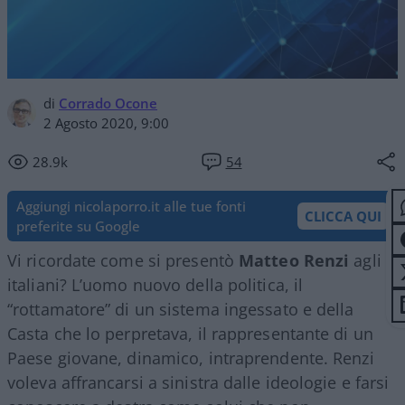
di
Corrado Ocone
2 Agosto 2020, 9:00
28.9k
54
Aggiungi nicolaporro.it alle tue fonti
CLICCA QUI
preferite su Google
Vi ricordate come si presentò
Matteo Renzi
agli
italiani? L’uomo nuovo della politica, il
“rottamatore” di un sistema ingessato e della
Casta che lo perpretava, il rappresentante di un
Paese giovane, dinamico, intraprendente. Renzi
voleva affrancarsi a sinistra dalle ideologie e farsi