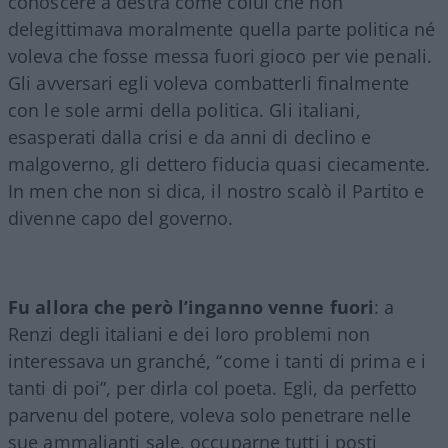
conoscere a destra come colui che non
delegittimava moralmente quella parte politica né
voleva che fosse messa fuori gioco per vie penali.
Gli avversari egli voleva combatterli finalmente
con le sole armi della politica. Gli italiani,
esasperati dalla crisi e da anni di declino e
malgoverno, gli dettero fiducia quasi ciecamente.
In men che non si dica, il nostro scalò il Partito e
divenne capo del governo.
Fu allora che però l’inganno venne fuori
: a
Renzi degli italiani e dei loro problemi non
interessava un granché, “come i tanti di prima e i
tanti di poi”, per dirla col poeta. Egli, da perfetto
parvenu del potere, voleva solo penetrare nelle
sue ammalianti sale, occuparne tutti i posti