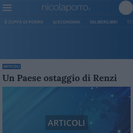
ECONOMIA
LIBERILIBRI
SHOP
SOSTIENICI
ARTICOLI
Un Paese ostaggio di Renzi
ARTICOLI