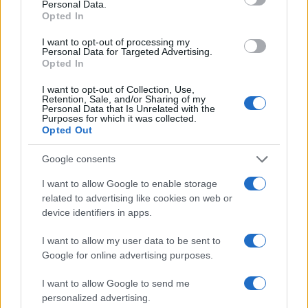
anno di governo si sono ridimensionati proprio
Personal Data.
Opted In
perché anche loro legati alle poltrone e non alle
idee; ben riposte nel caso dell’altro Matteo,
I want to opt-out of processing my
Personal Data for Targeted Advertising.
Salvini
, a cui qualcuno inopinatamente lo ha
Opted In
affiancato, che, può piacerci o meno, è rimasto
I want to opt-out of Collection, Use,
uguale a sé stesso e continua ad essere, anche
Retention, Sale, and/or Sharing of my
Personal Data that Is Unrelated with the
dopo che è stato messo in condizione di non
Purposes for which it was collected.
toccare più palla, il leader del primo partito
Opted Out
italiano. E poi si dice che gli elettori sono
Google consents
“incompetenti” e “irrazionali”!
I want to allow Google to enable storage
related to advertising like cookies on web or
Oggi Renzi è diventato una sorta di
parodia di sé
device identifiers in apps.
stesso
: dice e si contraddice, mente e rimente,
I want to allow my user data to be sent to
non esita a dare pugnalate alle spalle anche agli
Google for online advertising purposes.
amici più cari (e ormai con molta prevedibilità),
direbbe pure di aver visto un cavallo volare se ciò
I want to allow Google to send me
personalized advertising.
gli potesse riportare il consenso perduto. Ha fatto