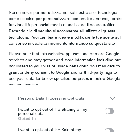
vincerlo, ma ormai la “luna di miele” col Paese era
già bella e finita. Lo perse di brutto e fece finta,
Noi e i nostri partner utilizziamo, sul nostro sito, tecnologie
solo finta, così prendendo in giro un’altra volta gli
come i cookie per personalizzare contenuti e annunci, fornire
funzionalità per social media e analizzare il nostro traffico.
italiani, di adempiere alla sua reiterata promessa
Facendo clic di seguito si acconsente all'utilizzo di questa
di abbandonare la politica in caso di sconfitta.
tecnologia. Puoi cambiare idea e modificare le tue scelte sul
Attraverso i suoi, a cominciare dalla fidata
Maria
consenso in qualsiasi momento ritornando su questo sito
Elena Boschi
, e attraverso le persone che aveva
Please note that this website/app uses one or more Google
sistemato, perse presto ogni pudore e ricomparve
services and may gather and store information including but
in prima fila.
not limited to your visit or usage behaviour. You may click to
grant or deny consent to Google and its third-party tags to
use your data for below specified purposes in below Google
consent section.
Ma, come si sa,
i “momenti magici”
sono tali
Personal Data Processing Opt Outs
perché irripetibili, e soprattutto gli italiani, capito
di che pasta era l’uomo, avevano ormai posto
I want to opt-out of the Sharing of my
personal data.
altrove le loro speranze di cambiamento. Mal
Opted In
riposte nel caso dei grillini, che in poco più di un
I want to opt-out of the Sale of my