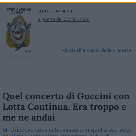
SEDUTE SATIRICHE
Vignetta del 07/08/2026
Vai all'archivio delle vignette
Quel concerto di Guccini con
Lotta Continua. Era troppo e
me ne andai
Mi chiedevo cosa ci trovassero in quella sua voce