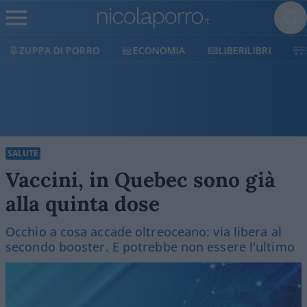
ECONOMIA
LIBERILIBRI
SHOP
SOSTIENICI
SALUTE
Vaccini, in Quebec sono già
alla quinta dose
Occhio a cosa accade oltreoceano: via libera al
secondo booster. E potrebbe non essere l'ultimo