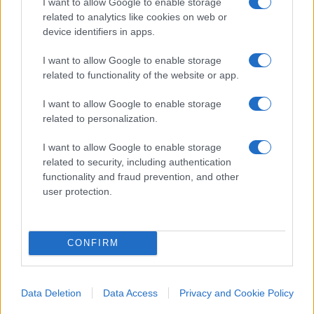
I want to allow Google to enable storage
Il bello, o il brutto, è che vaccinarsi a nastro non
related to analytics like cookies on web or
mette al sicuro nemmeno da nuovi obblighi e
device identifiers in apps.
restrizioni. Per Boileau, infatti, al momento non
I want to allow Google to enable storage
serve ripristinare il green pass (tolto, in Quebec, a
related to functionality of the website or app.
marzo) né l’obbligo di mascherine (soppresso tra
I want to allow Google to enable storage
maggio e giugno), però domani chissà. “Vedremo
related to personalization.
se ci sono situazioni che richiedono nuove
misure”, ha detto Boileaur. Speriamo che
i futuri
I want to allow Google to enable storage
related to security, including authentication
viropiddini
non prendano ispirazione.
functionality and fraud prevention, and other
user protection.
#CAMPAGNA VACCINALE
#COVID
#QUEBEC
#VACCINI
CONFIRM
89
Leggi i commenti
Data Deletion
Data Access
Privacy and Cookie Policy