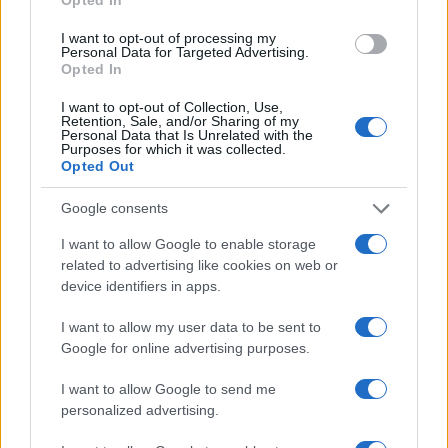
I want to opt-out of processing my
Personal Data for Targeted Advertising.
Il direttore della Sanità Pubblica del Quebec, tal
Opted In
Luc Boileaur, ha però sostanzialmente
gettato la
maschera sulle vaccinazioni
. A chi si preoccupa
I want to opt-out of Collection, Use,
Retention, Sale, and/or Sharing of my
di quante dosi stiamo facendo e di quante altre
Personal Data that Is Unrelated with the
Purposes for which it was collected.
saremo chiamati a somministrarci,
ha fatto sapere
Opted Out
che ormai
contare il numero di iniezioni è
Google consents
inutile e superato
. Bisogna considerare quanto
tempo è passato dall’ultimo vaccino. In sintesi,
I want to allow Google to enable storage
related to advertising like cookies on web or
prodotti che dovevano essere validissimi e
device identifiers in apps.
perenni, in grado di “farci stare tra persone non
contagiose”, diventano obsolete ben prima del
I want to allow my user data to be sent to
Google for online advertising purposes.
previsto. Costringendoci di fatto all’iniezione
semestrale.
I want to allow Google to send me
personalized advertising.