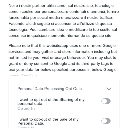
stiano cercando di recuperare il tempo perso
Noi e i nostri partner utilizziamo, sul nostro sito, tecnologie
come i cookie per personalizzare contenuti e annunci, fornire
durante la pandemia sulle altre operazioni ed
funzionalità per social media e analizzare il nostro traffico.
interventi. E infine perché l’opposizione chiedeva
Facendo clic di seguito si acconsente all'utilizzo di questa
di concentrarsi anche su altro, come ad esempio i
tecnologia. Puoi cambiare idea e modificare le tue scelte sul
consenso in qualsiasi momento ritornando su questo sito
sistemi di ventilazione nelle scuole, cavallo di
battaglia anche di Giorgia Meloni in Italia.
Please note that this website/app uses one or more Google
services and may gather and store information including but
not limited to your visit or usage behaviour. You may click to
–
grant or deny consent to Google and its third-party tags to
use your data for below specified purposes in below Google
consent section.
Les personnes de peuvent prendre rendez-vous
dès aujourd’hui. Les autres clientèles pourront
Personal Data Processing Opt Outs
s’inscrire à leur rendez-vous selon le calendrier ci-
I want to opt-out of the Sharing of my
dessous.
pic.twitter.com/yI2PnoCUpA
personal data.
Opted In
— Santé Québec (@sante_qc)
August 16, 2022
I want to opt-out of the Sale of my
Personal Data.
Opted In