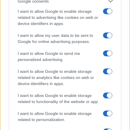
Google consents
Julian Assange, è arrivata la decisione definitiva del governo
I want to allow Google to enable storage
di Londra:
related to advertising like cookies on web or
device identifiers in apps.
come nel medioevo, sarà trasferito negli Usa per essere
seppellito in un carcere di massima sicurezza.
I want to allow my user data to be sent to
I GIORNALETTARI, neanche sanno chi SIA, le è STATO a TUTTI
Google for online advertising purposes.
PROIBITE di parlarne, ancora PEGGIO se ci si aspetta un
I want to allow Google to send me
PAROLA dai ” POLITICANTI DELLA DEMONIOCRAZIA “,
personalized advertising.
…………., per questo MOTIVO, sono PAGATI per scrivere
SCENEGGIATURE da 4 soldi, pensiamo al RESTO………..
I want to allow Google to enable storage
related to analytics like cookies on web or
Rispondi
device identifiers in apps.
I want to allow Google to enable storage
related to functionality of the website or app.
Carica altri commenti
I want to allow Google to enable storage
related to personalization.