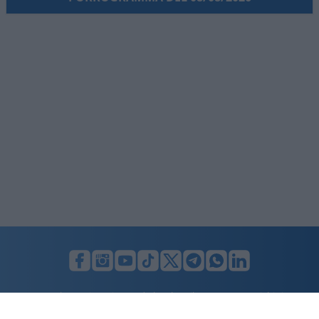
LUNIFIN S.r.l. a socio unico. Sede legale Milano, Largo F. Richini, 2/A,
20122 (MI), C.F./P.Iva en. 07174900154, REA cap. soc. euro 10.000,00