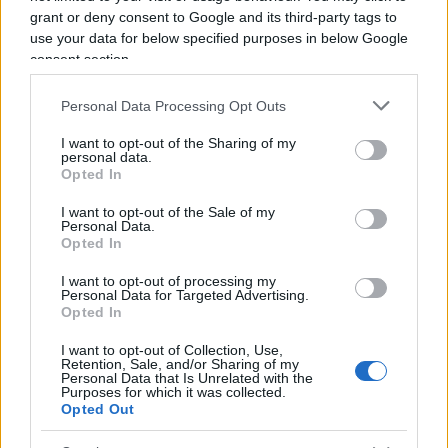
grant or deny consent to Google and its third-party tags to
Indovinate di chi si stia PARLANDO:
use your data for below specified purposes in below Google
“In attesa di approvazione ” !!!!!!!!!!!!!!!!!!!!!!!!!!!!!!!
consent section.
xxxxxxxxxxx xxxxxxxxxxxx , è arrivata la decisione
Personal Data Processing Opt Outs
definitiva del governo di Londra:
I want to opt-out of the Sharing of my
come nel medioevo, sarà trasferito negli Usa per essere
personal data.
XXXXXXXXXXXXX in un carcere di massima sicurezza.
Opted In
I GIORNALETTARI, neanche sanno chi SIA, le è STATO a TUTTI
I want to opt-out of the Sale of my
PROIBITE di parlarne, ancora PEGGIO se ci si aspetta un
Personal Data.
Opted In
PAROLA dai ” POLITICANTI DELLA DEMONIOCRAZIA “, per
questo MOTIVO, sono PAGATI per scrivere SCENEGGIATURE
I want to opt-out of processing my
Personal Data for Targeted Advertising.
da 4 soldi, pensiamo al RESTO
Opted In
Rispondi
I want to opt-out of Collection, Use,
Retention, Sale, and/or Sharing of my
Personal Data that Is Unrelated with the
Purposes for which it was collected.
de-nazificando
Opted Out
17 Giugno 2022, 12:54 12:54