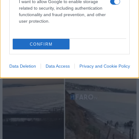
I want to allow Google to enable storage
related to security, including authentication
functionality and fraud prevention, and other
user protection.
CONFIRM
Data Deletion
Data Access
Privacy and Cookie Policy
IL PIÙ LETTO DEL MESE