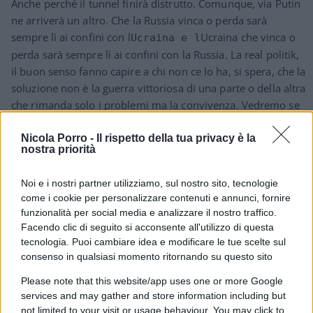
Anche perché il tunnel finirà distrutto. Comunque, via Putin
ne arriverà un altro. Che la Russia vinca o perda sarà
sempre lì ai confini con l
Ucraina che vinca o
Ucraina e l
perda sarà sempre lì ai confini con la Russia. La real politik,
il buon senso fanno capire a chi non ce lo ha, si spera, che la
soluzione non è la guerra vittoriosa di una parte o della altra
che rimanda solo i problemi ma la convivenza. Vedremo se
l`Occidente che si vanta di essere Occidente civile sarà
capace di portare con forza e determinazione la pace
Nicola Porro -
Il rispetto della tua privacy è la
nostra priorità
concordata e non zizzania come ha fatto e sta facendo sino
adesso.
Noi e i nostri partner utilizziamo, sul nostro sito, tecnologie
come i cookie per personalizzare contenuti e annunci, fornire
Rispondi
funzionalità per social media e analizzare il nostro traffico.
Facendo clic di seguito si acconsente all'utilizzo di questa
tecnologia. Puoi cambiare idea e modificare le tue scelte sul
de-nazificando
consenso in qualsiasi momento ritornando su questo sito
17 Giugno 2022, 12:58 12:58
Please note that this website/app uses one or more Google
SCRIVERE UN NOME , 1 PAROLA E’ PROIBITO!!!!!!!!!!!!!!!
services and may gather and store information including but
Bisogna mettere le ” XXXXXXXXXXXXXXXX “,
not limited to your visit or usage behaviour. You may click to