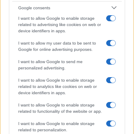
All’inizio della messa c’è anche un «pace in terra
Google consents
agli uomini che Dio ama» al posto del vecchio
I want to allow Google to enable storage
«uomini di buona volontà»: anche questa, frase
related to advertising like cookies on web or
evangelica (gli angeli ai pastori di Betlemme). Già,
device identifiers in apps.
buona volontà, volontà buona, cioè rivolta al
I want to allow my user data to be sent to
bene. Volontà, perché bisogna volerlo.
E non è
Google for online advertising purposes.
gratis
. Se no, come dice Dante, «
mestier non era
I want to allow Google to send me
parturir Maria
». Altra variante per non offendere
personalized advertising.
nessuno: «Signore, non sono degno di partecipare
alla tua mensa» al posto dell’antico
Domine, non
I want to allow Google to enable storage
sum dignus ut intres sub tectum meum, ma tantum
related to analytics like cookies on web or
device identifiers in apps.
dic verbum et sanabitur anima mea
. Sono le parole
dell’anonimo centurione di Cafarnao che Cristo
I want to allow Google to enable storage
elogiò per la sua fiducia in Lui. Parole ritenute
related to functionality of the website or app.
così importanti da essere inserite nella liturgia fin
I want to allow Google to enable storage
da sempre.
related to personalization.