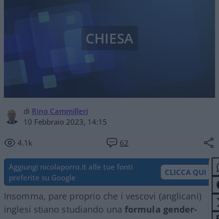
CHIESA
di
Rino Cammilleri
10 Febbraio 2023, 14:15
4.1k
62
Aggiungi nicolaporro.it alle tue fonti
CLICCA QUI
preferite su Google
Insomma, pare proprio che i vescovi (anglicani)
inglesi stiano studiando una
formula gender-