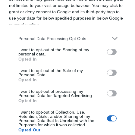
fuori: ha sbagliato porta, se voleva giocare a
not limited to your visit or usage behaviour. You may click to
scopone il club era un altro. Per questo la Chiesa
grant or deny consent to Google and its third-party tags to
un tempo perdonava anche i peccatori più biechi
use your data for below specified purposes in below Google
consent section.
ma
gli eretici li mandava al rogo
. Ora, una
mano tesa verso i figli discoli la si può ammettere.
Personal Data Processing Opt Outs
Bergoglio cerca di farlo da quando è Papa.
Addirittura ha modificato il
Paternoster
: al posto di
I want to opt-out of the Sharing of my
personal data.
«non indurci» ha messo «non abbandonarci alla
Opted In
tentazione», e forse sarà ricordato solo per
I want to opt-out of the Sale of my
questo. Ma già Ratzinger dovette affrontare una
Personal Data.
Opted In
levata di scudi quando cercò di mantenere il «per
molti» (il sangue di Cristo versato «per molti») al
I want to opt-out of processing my
Personal Data for Targeted Advertising.
posto di «per tutti».
Pareva poco democratico,
Opted In
ma erano parole di Cristo stesso
, che sapeva
I want to opt-out of Collection, Use,
bene quanto il suo sacrificio sarebbe stato inutile
Retention, Sale, and/or Sharing of my
Personal Data that Is Unrelated with the
«per molti».
Purposes for which it was collected.
Opted Out