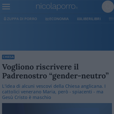
ECONOMIA
LIBERILIBRI
SHOP
SOSTIENICI
CHIESA
Vogliono riscrivere il
Padrenostro “gender-neutro”
L'idea di alcuni vescovi della Chiesa anglicana. I
cattolici venerano Maria, però - spiacenti - ma
Gesù Cristo è maschio