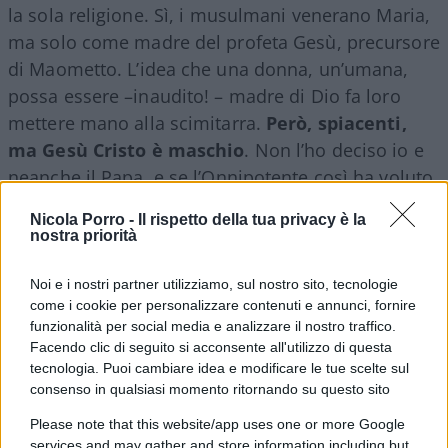
la sola religione. Sì, i musulmani venerano Maria,
ma solo come madre del profeta Gesù, precursore
di Maometto. L’idea che una donna, un’umana,
possa essere –inaudito! – madre di Dio fa loro
mettere mano alla scimitarra.
Però, spiacenti,
ma Gesù Cristo è maschio
. Non l’ho deciso io e
neanche il Papa, e se l’Onnipotente così ha voluto
sono fatti suoi, avrà i suoi motivi e chi sono io per
Nicola Porro -
Il rispetto della tua privacy è la
giudicare (citazione bergogliana)?
nostra priorità
Noi e i nostri partner utilizziamo, sul nostro sito, tecnologie
come i cookie per personalizzare contenuti e annunci, fornire
Ora, vedete,
la Chiesa cattolica è un club
funzionalità per social media e analizzare il nostro traffico.
privato
nel quale entra chi vuole e se vuole. Ma
Facendo clic di seguito si acconsente all'utilizzo di questa
tecnologia. Puoi cambiare idea e modificare le tue scelte sul
se uno si iscrive al club del bridge e poi, una volta
consenso in qualsiasi momento ritornando su questo sito
dentro, chiede di cambiare le regole, nessuno si
stupisce se viene accompagnato gentilmente
Please note that this website/app uses one or more Google
services and may gather and store information including but