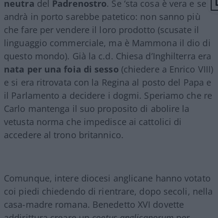
neutra
del
Padrenostro
. Se ‘sta cosa è vera e se
andrà in porto sarebbe patetico: non sanno più
che fare per vendere il loro prodotto (scusate il
linguaggio commerciale, ma è Mammona il dio di
questo mondo). Già la c.d. Chiesa d’Inghilterra era
nata per una foia di sesso
(chiedere a Enrico VIII)
e si era ritrovata con la Regina al posto del Papa e
il Parlamento a decidere i dogmi. Speriamo che re
Carlo mantenga il suo proposito di abolire la
vetusta norma che impedisce ai cattolici di
accedere al trono britannico.
Comunque, intere diocesi anglicane hanno votato
coi piedi chiedendo di rientrare, dopo secoli, nella
casa-madre romana. Benedetto XVI dovette
addirittura creare un
coetus anglicanorum
per