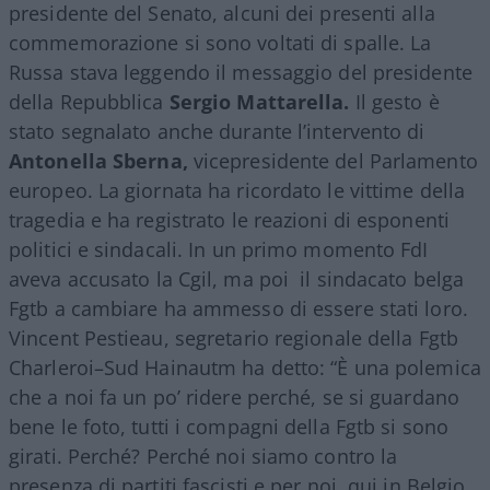
presidente del Senato, alcuni dei presenti alla
commemorazione si sono voltati di spalle. La
Russa stava leggendo il messaggio del presidente
della Repubblica
Sergio Mattarella.
Il gesto è
stato segnalato anche durante l’intervento di
Antonella Sberna,
vicepresidente del Parlamento
europeo. La giornata ha ricordato le vittime della
tragedia e ha registrato le reazioni di esponenti
politici e sindacali. In un primo momento FdI
aveva accusato la Cgil, ma poi il sindacato belga
Fgtb a cambiare ha ammesso di essere stati loro.
Vincent Pestieau, segretario regionale della Fgtb
Charleroi–Sud Hainautm ha detto: “È una polemica
che a noi fa un po’ ridere perché, se si guardano
bene le foto, tutti i compagni della Fgtb si sono
girati. Perché? Perché noi siamo contro la
presenza di partiti fascisti e per noi, qui in Belgio,