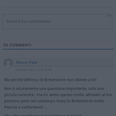
300
52
COMMENTI
Ronny Path
13 Agosto 2024, 21:48 21:48
Ma perché definisci le Birkenstock non idonee a te?
Non è sicuramente una questione importante, solo una
piccola curiosità.. ma mi sento spesso molto allineato al tuo
pensiero però nel contempo trovo le Birkenstock molto
fresche e confortevoli …
Che altro significato hanno? Forse in Italia?