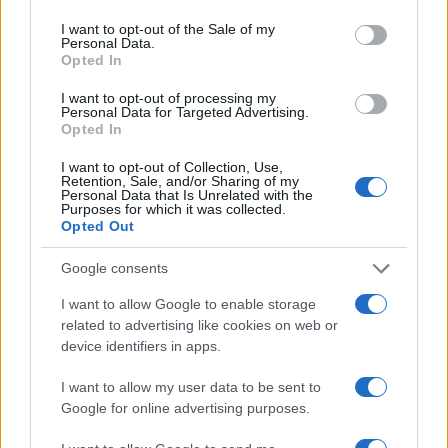
Esagerato! Diciamo un mezzo mostro… via!
I want to opt-out of the Sale of my
Personal Data.
Opted In
Rispondi
VIsualizza le risposte
(1)
I want to opt-out of processing my
Personal Data for Targeted Advertising.
ChiaraM
Opted In
13 Agosto 2024, 14:36 14:36
I want to opt-out of Collection, Use,
Retention, Sale, and/or Sharing of my
Siccome ho ancora l’olimpiade gareggiata in testa, vorrei
Personal Data that Is Unrelated with the
Purposes for which it was collected.
spendere parole d’elogio e rammarico x *Franco Bragagna*
Opted Out
ke da molti anni, credo decenni, commenta egregiamente in
particolare l’atletica leggera.
Google consents
Va in pensione e mi mancherà anke se spero ke ki lo
I want to allow Google to enable storage
sostituirà abbia imparato qlc da lui
related to advertising like cookies on web or
device identifiers in apps.
Rispondi
VIsualizza le risposte
(1)
I want to allow my user data to be sent to
Google for online advertising purposes.
Carica altri commenti