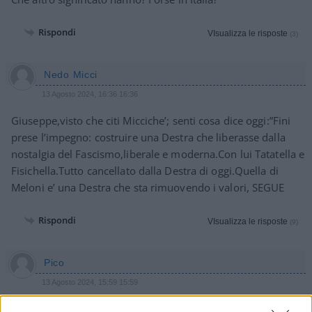
Rispondi
VIsualizza le risposte
(3)
Nedo Micci
13 Agosto 2024, 16:36 16:36
Giuseppe,visto che citi Micciche’; senti cosa dice oggi:”Fini
prese l’impegno: costruire una Destra che liberasse dalla
nostalgia del Fascismo,liberale e moderna.Con lui Tatatella e
Fisichella.Tutto cancellato dalla Destra di oggi.Quella di
Meloni e’ una Destra che sta rimuovendo i valori, SEGUE
Rispondi
VIsualizza le risposte
(9)
Pico
13 Agosto 2024, 15:59 15:59
Ma c’è qualcuno che riesce a leggere i deliranti post