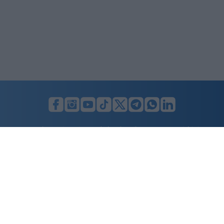
LUNIFIN S.r.l. a socio unico. Sede legale Milano, Largo F. Richini, 2/A,
20122 (MI), C.F./P.Iva en. 07174900154, REA cap. soc. euro 10.000,00
i.v.
Home
Advertising
Condizioni d’uso
Privacy Policy
Cookie policy
Cambia il consenso ai cookie
Dichiarazione di accessibilità
nicolaporro.it
è una testata registrata il 20 aprile 2021 al n. 94 del