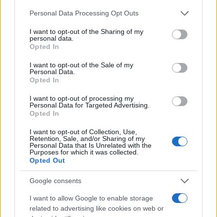
cittadini.
Personal Data Processing Opt Outs
Rispondi
VIsualizza le risposte
I want to opt-out of the Sharing of my
(5)
personal data.
Opted In
Silvio Destro
I want to opt-out of the Sale of my
Personal Data.
22 Gennaio 2025, 18:29 18:29
Opted In
Per ora, l’unico provvedimento che non approvo di Trump è
I want to opt-out of processing my
la pena capitale. Mi chiedo se stia anche pensando di uscire
Personal Data for Targeted Advertising.
dall’ONU e relative numerose sotto organizzazioni. Sono
Opted In
ridicoli i nostri espertoni che paventano pianti e stridore di
I want to opt-out of Collection, Use,
denti per i dazi, che ancora non ci sono e per la perdita di
Retention, Sale, and/or Sharing of my
Personal Data that Is Unrelated with the
Purposes for which it was collected.
Rispondi
Opted Out
VIsualizza le risposte
(1)
Google consents
Valter Valter
I want to allow Google to enable storage
22 Gennaio 2025, 18:22 18:22
related to advertising like cookies on web or