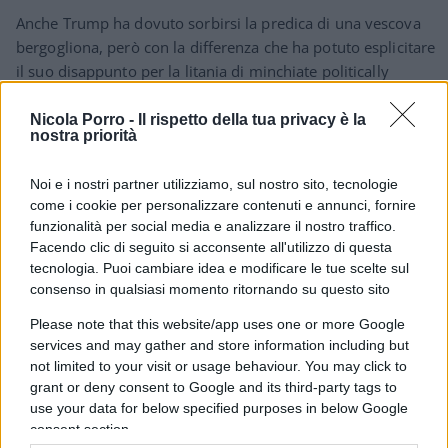
Anche Trump ha dovuto sorbirsi la predica di una vescova
bergogliona, però con la differenza che ha potuto esplicitare
il suo disappunto per la litania di minchiate politically
correct ascoltate.Quando anche noi avremo qualcuno al
posto di Mattarella che possa dire a Bergoglio “non mi sei
Nicola Porro -
Il rispetto della tua privacy è la
nostra priorità
piaciuto”?
Noi e i nostri partner utilizziamo, sul nostro sito, tecnologie
Rispondi
come i cookie per personalizzare contenuti e annunci, fornire
funzionalità per social media e analizzare il nostro traffico.
Facendo clic di seguito si acconsente all'utilizzo di questa
giupor
tecnologia. Puoi cambiare idea e modificare le tue scelte sul
22 Gennaio 2025, 18:39 18:39
consenso in qualsiasi momento ritornando su questo sito
O.T. come molti commensali sanno, sarei severissimo vs
Please note that this website/app uses one or more Google
immigrazione illegale e delinquenti.
services and may gather and store information including but
Ma ciò che succede a Torino, all’ufficio immigrazione (con
not limited to your visit or usage behaviour. You may click to
grant or deny consent to Google and its third-party tags to
code di giorni per ottenere un appuntamento), NON È
use your data for below specified purposes in below Google
DEGNO DI UN PAESE CIVILE.
consent section.
Vera arroganza di Stato, che non si cura minimamente dei