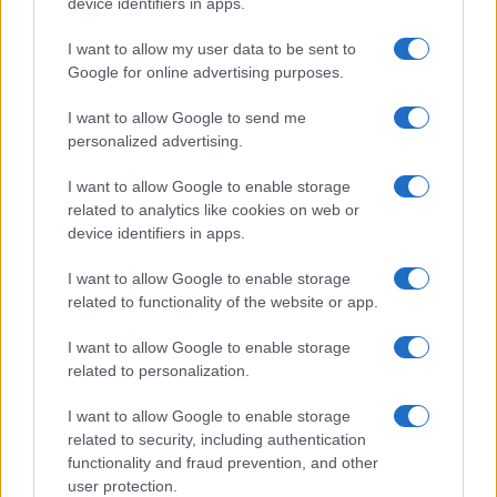
device identifiers in apps.
Ormai sono ridotti ai gruppi di sostegno, tipo
tossicodipendenti, dove invece del metadone proiettano
I want to allow my user data to be sent to
Bergoglio intervistato da Fazio h/24, roba che per uno
Google for online advertising purposes.
normale é come la corazzata Potemkin per Fantozzi
I want to allow Google to send me
personalized advertising.
Rispondi
I want to allow Google to enable storage
related to analytics like cookies on web or
Carica altri commenti
device identifiers in apps.
I want to allow Google to enable storage
related to functionality of the website or app.
I want to allow Google to enable storage
related to personalization.
I want to allow Google to enable storage
related to security, including authentication
functionality and fraud prevention, and other
user protection.