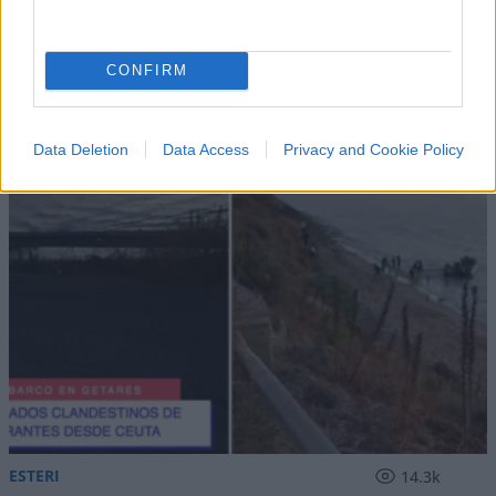
IL PIÙ LETTO DEL MESE
CONFIRM
Data Deletion
Data Access
Privacy and Cookie Policy
ESTERI
14.3k