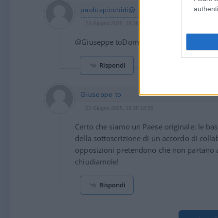
authenti
paolospicchidi@
23 Giugno 2025, 18:38 18:38
@Giuseppe toDomani la citta più vicina in
Rispondi
Giuseppe to
23 Giugno 2025, 18:35 18:35
Certo che siamo un Paese originale: le basi
della sottoscrizione di un accordo di coll
opposizioni pretendono che non partano aer
chiudiamole!
Rispondi