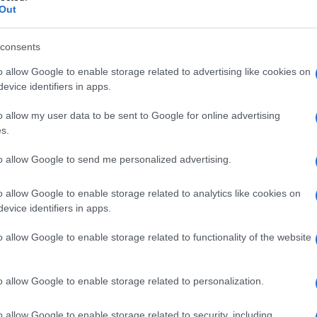
Out
e va a montanja, Spikio a Novara e Giuseppe da alpini,
consents
 fa sapere a tuti kazi vostri? Io vi fa ciaociao poi su
a. Kantina a solito posto, no?
o allow Google to enable storage related to advertising like cookies on
evice identifiers in apps.
(3)
VIsualizza le risposte
o allow my user data to be sent to Google for online advertising
s.
to allow Google to send me personalized advertising.
o allow Google to enable storage related to analytics like cookies on
evice identifiers in apps.
 forme drammatiche e inaccettabili, serve subito il
o allow Google to enable storage related to functionality of the website
o allow Google to enable storage related to personalization.
o allow Google to enable storage related to security, including