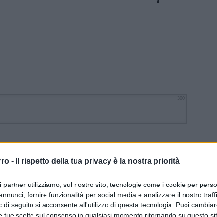
300
rro -
Il rispetto della tua privacy è la nostra priorità
ri partner utilizziamo, sul nostro sito, tecnologie come i cookie per pers
annunci, fornire funzionalità per social media e analizzare il nostro traff
 di seguito si acconsente all'utilizzo di questa tecnologia. Puoi cambiar
e tue scelte sul consenso in qualsiasi momento ritornando su questo si