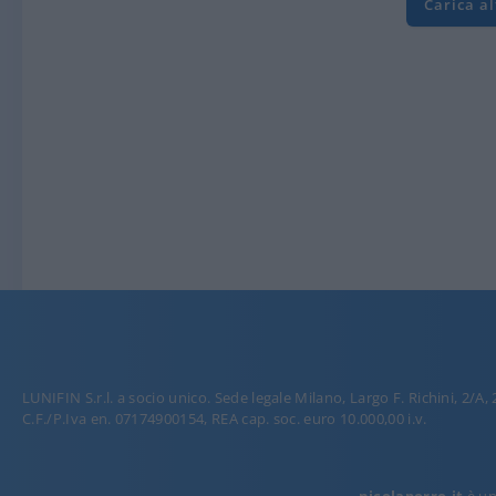
Carica a
LUNIFIN S.r.l. a socio unico. Sede legale Milano, Largo F. Richini, 2/A,
C.F./P.Iva en. 07174900154, REA cap. soc. euro 10.000,00 i.v.