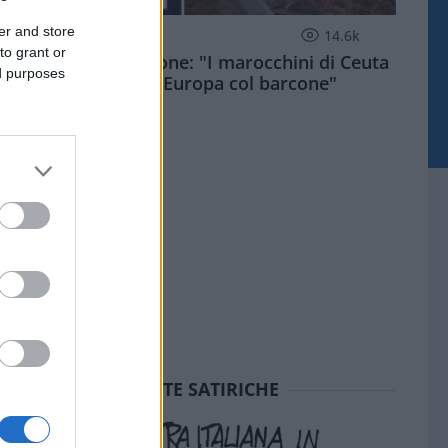
er and store
ESTERI
14.6k
to grant or
Meloni aveva ragione: "I marocchini di Ceuta
ed purposes
sbarcano in Europa col barcone"
SEDUTE SATIRICHE