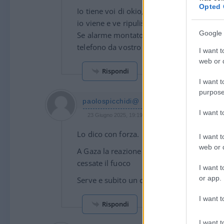
Opted 
Io tiene voi di okio, kuando giupor diče k
io viene e ve ripuliše kasa.
Google 
Se alarme montato Spikio no problema. Perkè
telefono da vostro divano, con bona botilj
I want t
web or d
Rispondi
I want t
purpose
paolospicchidi@
I want 
23 Giugno 2025, 19:19 19:19
Lo dico con forza.
I want t
web or d
A Gaza la reazione di Israele ha raggiunto
cessate il fuoco
I want t
or app.
Serve e subito un cessate il fuoco.
I want t
Rispondi
I want t