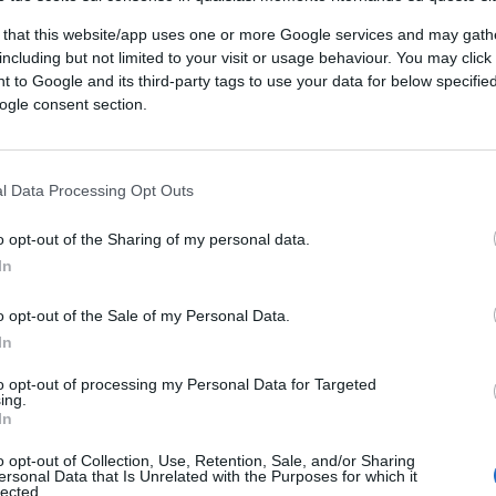
rispetto a ieri.
 to e giupor dalle 14.49. E altri.
 that this website/app uses one or more Google services and may gath
including but not limited to your visit or usage behaviour. You may click 
 to Google and its third-party tags to use your data for below specifi
ogle consent section.
(1)
VIsualizza le risposte
l Data Processing Opt Outs
o opt-out of the Sharing of my personal data.
In
 idjoti perché sono di più e i loro voti conano quanto i
o opt-out of the Sale of my Personal Data.
In
(4)
VIsualizza le risposte
to opt-out of processing my Personal Data for Targeted
ing.
In
o opt-out of Collection, Use, Retention, Sale, and/or Sharing
ersonal Data that Is Unrelated with the Purposes for which it
lected.