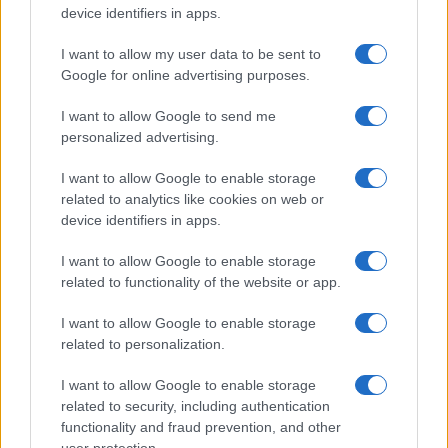
“lavorano” molte milizie locali… dell’umano occidente li c’è
device identifiers in apps.
EMERGENCY.
I want to allow my user data to be sent to
Qualcuno oltre a me la sostiene e non fa invece come chi
Google for online advertising purposes.
dice che ci si interessa solo alla Palestina e non fa niente
I want to allow Google to send me
Rispondi
personalized advertising.
I want to allow Google to enable storage
related to analytics like cookies on web or
Carica altri commenti
device identifiers in apps.
I want to allow Google to enable storage
related to functionality of the website or app.
I want to allow Google to enable storage
related to personalization.
I want to allow Google to enable storage
related to security, including authentication
functionality and fraud prevention, and other