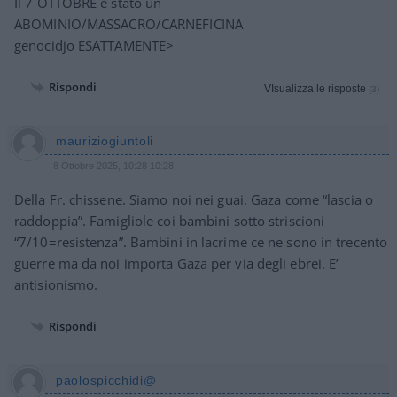
Il 7 OTTOBRE è stato un
ABOMINIO/MASSACRO/CARNEFICINA
genocidjo ESATTAMENTE>
Rispondi
VIsualizza le risposte
(3)
mauriziogiuntoli
8 Ottobre 2025, 10:28 10:28
Della Fr. chissene. Siamo noi nei guai. Gaza come “lascia o
raddoppia”. Famigliole coi bambini sotto striscioni
“7/10=resistenza”. Bambini in lacrime ce ne sono in trecento
guerre ma da noi importa Gaza per via degli ebrei. E’
antisionismo.
Rispondi
paolospicchidi@