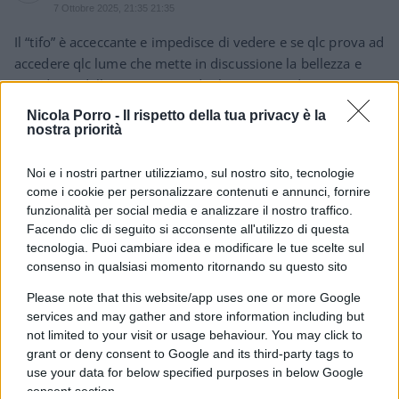
7 Ottobre 2025, 21:35 21:35
Il “tifo” è acceccante e impedisce di vedere e se qlc prova ad
accedere qlc lume che mette in discussione la bellezza e
grandezza della propria squadra lo si accusa di essere
“brutto e cattivo”, in questo caso PRO PAL o addirittura PRO
Nicola Porro -
Il rispetto della tua privacy è la
HAMAS e si torna ad ammirare la propria “squadra”>
nostra priorità
Rispondi
VIsualizza le risposte
Noi e i nostri partner utilizziamo, sul nostro sito, tecnologie
(3)
come i cookie per personalizzare contenuti e annunci, fornire
funzionalità per social media e analizzare il nostro traffico.
Giuseppe to
Facendo clic di seguito si acconsente all'utilizzo di questa
tecnologia. Puoi cambiare idea e modificare le tue scelte sul
7 Ottobre 2025, 20:55 20:55
consenso in qualsiasi momento ritornando su questo sito
Che alla Salis sarebbe rimasta l’immunità era lapalissiano e
Please note that this website/app uses one or more Google
sapete perché? Il voto segreto. Quando si sceglie il voto
services and may gather and store information including but
segreto significa che le mer-de dei politici non vogliono
not limited to your visit or usage behaviour. You may click to
metterci la faccia perché consci della por-cata. Forza Italia è
grant or deny consent to Google and its third-party tags to
pratica di por-cate, Ronzulli docet e Berlu muore di nuovo.
use your data for below specified purposes in below Google
consent section.