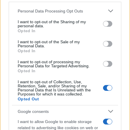
Rispondi
VIsualizza le risposte
(4)
Personal Data Processing Opt Outs
mauriziogiuntoli
I want to opt-out of the Sharing of my
personal data.
7 Ottobre 2025, 20:04 20:04
Opted In
Previsione. Mediaset ritira FI da governo&CD e la colloca al
I want to opt-out of the Sale of my
Personal Data.
centro. Il segretaio del PD viene tirato via, sostituito con un
Opted In
moderato e PD al centro con FI. Il governo ha una
maggioranza relativa. Per continuare deve trattare. Siamo di
I want to opt-out of processing my
Personal Data for Targeted Advertising.
nuovo al cattocomunismo. E’ l’Italia. Un’infamia.
Opted In
Rispondi
I want to opt-out of Collection, Use,
Retention, Sale, and/or Sharing of my
Personal Data that Is Unrelated with the
Purposes for which it was collected.
Opted Out
paolospicchidi@
7 Ottobre 2025, 19:05 19:05
Google consents
In Congo c’è la GUERRA, le ricchezze di quel Paese sono
I want to allow Google to enable storage
contese da molti: multinazionali e PAESI e per essi
related to advertising like cookies on web or