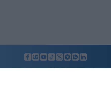
LUNIFIN S.r.l. a socio unico. Sede legale Milano, Largo F. Richini, 2/A,
20122 (MI), C.F./P.Iva en. 07174900154, REA cap. soc. euro 10.000,00
i.v.
Home
Advertising
Condizioni d’uso
Privacy Policy
Cookie policy
Cambia il consenso ai cookie
Dichiarazione di accessibilità