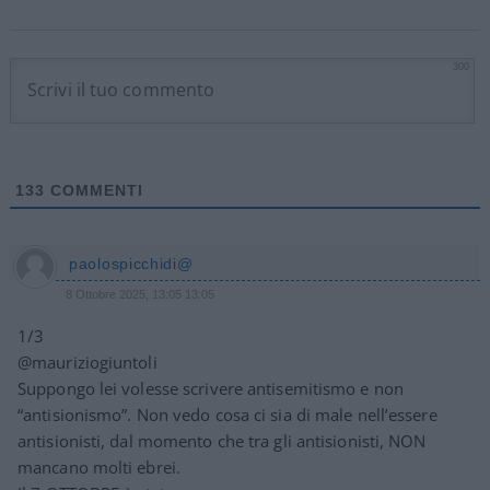
300
133
COMMENTI
paolospicchidi@
8 Ottobre 2025, 13:05 13:05
1/3
@mauriziogiuntoli
Suppongo lei volesse scrivere antisemitismo e non
“antisionismo”. Non vedo cosa ci sia di male nell’essere
antisionisti, dal momento che tra gli antisionisti, NON
mancano molti ebrei.