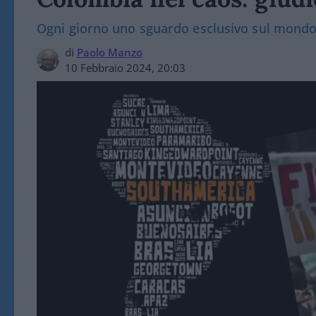
Ogni giorno uno sguardo esclusivo sul mond
di
Paolo Manzo
10 Febbraio 2024, 20:03