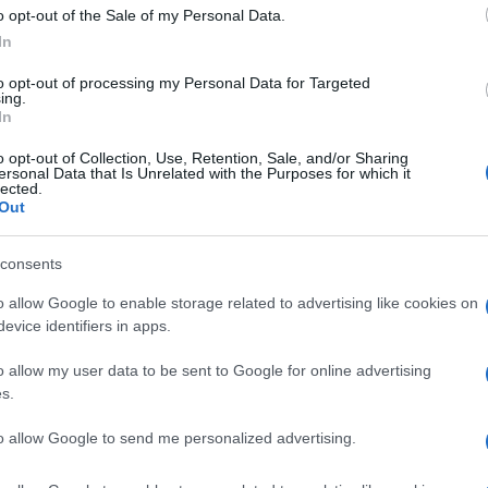
 inaccettabile che i giudici siano assediati”,
o opt-out of the Sale of my Personal Data.
son Chaverra, evacuato insieme agli altri 22
In
to opt-out of processing my Personal Data for Targeted
ing.
In
posto all’appello di Petro di manifestare
o opt-out of Collection, Use, Retention, Sale, and/or Sharing
ere il successore del procuratore uscente,
ersonal Data that Is Unrelated with the Purposes for which it
lected.
e contro di lui. Per la Corte, le
Out
ato il diritto alla libertà di movimento” e
fisica di magistrati, dipendenti, giornalisti e
consents
 Da ricordare i precedenti, quando Pablo
o allow Google to enable storage related to advertising like cookies on
 d’assalto lo stesso Palazzo di Giustizia
evice identifiers in apps.
ra cui una dozzina di magistrati e oltre 40
o allow my user data to be sent to Google for online advertising
s.
to allow Google to send me personalized advertising.
mpa (Florida) con 100mila dollari