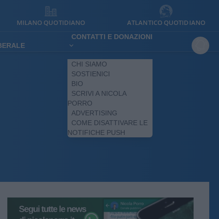
MILANO QUOTIDIANO
ATLANTICO QUOTIDIANO
CONTATTI E DONAZIONI
IBERALE
CHI SIAMO
SOSTIENICI
BIO
SCRIVI A NICOLA
PORRO
ADVERTISING
COME DISATTIVARE LE
NOTIFICHE PUSH