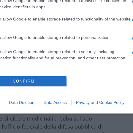
o allow Google to enable storage related to analytics like cookies on
ssere stata pagata per portare spesso
evice identifiers in apps.
i
Nora Gámez Torres
)
o allow Google to enable storage related to functionality of the website
ense e residente a Tampa che
 arrestata all’aeroporto mentre tornava da
o allow Google to enable storage related to personalization.
rasportava più di 10.000 dollari durante
00.000 dollari in tre pacchi imballati e nei
o allow Google to enable storage related to security, including
cation functionality and fraud prevention, and other user protection.
stata pagata per portare contanti dall’isola
 stata pagata tra i 1.000 e i 2.500 dollari per
45 volte dal maggio 2023. Disoccupata e non
CONFIRM
Data Deletion
Data Access
Privacy and Cookie Policy
à, Ocana & Paradise, LLC. Ocana
e di cibo e medicinali a Cuba sul suo
’ufficio federale della difesa pubblica di