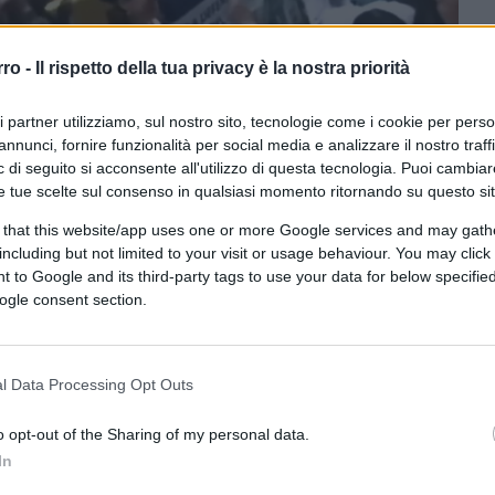
rro -
Il rispetto della tua privacy è la nostra priorità
ri partner utilizziamo, sul nostro sito, tecnologie come i cookie per pers
annunci, fornire funzionalità per social media e analizzare il nostro traff
 di seguito si acconsente all'utilizzo di questa tecnologia. Puoi cambiar
e tue scelte sul consenso in qualsiasi momento ritornando su questo si
ferite su Google
CLICCA QUI
 that this website/app uses one or more Google services and may gath
including but not limited to your visit or usage behaviour. You may click 
ano i giudici della Corte Suprema
 to Google and its third-party tags to use your data for below specifi
ogle consent section.
sto all’appello del presidente
Gustavo
 principale della Corte Suprema della
l Data Processing Opt Outs
ovo procuratore generale. “Protestate
o opt-out of the Sharing of my personal data.
la Colombia”, li aveva incitati Petro. “La
In
rza l’assedio delle ultime ore al Palazzo di