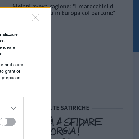
Meloni aveva ragione: "I marocchini di
Ceuta sbarcano in Europa col barcone"
onalizzare
ico.
e idea e
to
er and store
to grant or
ed purposes
SEDUTE SATIRICHE