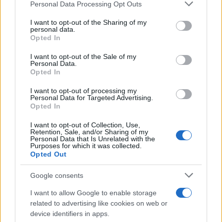
Personal Data Processing Opt Outs
I want to opt-out of the Sharing of my
personal data.
Opted In
Eppure nella serie tv non c’è un poliziotto che
abbia una famiglia normale, una situazione
I want to opt-out of the Sale of my
Personal Data.
personale normale: dalla ricostruzione-finzione
Opted In
sembra quasi che per lavorare al Reparto Mobile
I want to opt-out of processing my
occorra essere problematici: quante eccellenze ci
Personal Data for Targeted Advertising.
Opted In
sono, invece, nemmeno lo immaginate; quanta
gente che davvero fa del bene agli altri,
I want to opt-out of Collection, Use,
Retention, Sale, and/or Sharing of my
accompagna i figli alla laurea, gente che arriva a
Personal Data that Is Unrelated with the
Purposes for which it was collected.
fine mese come gli altri italiani ma riesce a
Opted Out
trovare il tempo per amare, fare sport, insegnare,
studiare, cantare.
Per noi è normale perché
Google consents
siamo normali
, per la maggior parte degli italiani
I want to allow Google to enable storage
ora siamo ACAB, una finzione mascherata da
related to advertising like cookies on web or
device identifiers in apps.
becera e grave verità. Oltretutto, sembra davvero