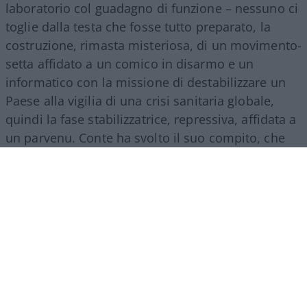
laboratorio col guadagno di funzione – nessuno ci
toglie dalla testa che fosse tutto preparato, la
costruzione, rimasta misteriosa, di un movimento-
setta affidato a un comico in disarmo e un
informatico con la missione di destabilizzare un
Paese alla vigilia di una crisi sanitaria globale,
quindi la fase stabilizzatrice, repressiva, affidata a
un parvenu. Conte ha svolto il suo compito, che
era quello dell’esecutore: di ordini interni, dal
Colle, e lontani, cinesi.
Ha guidato due governi
di segno opposto in continuità di un regime
poi affidato a un burocrate finanziario
, che ha
inasprito l’opera, l’ha perfezionata con le misure
totalitarie dei greenpass, dei ricatti, delle
punizioni che facevano perdere lavoro e libertà,
che gettavano il Paese nella disperazione.