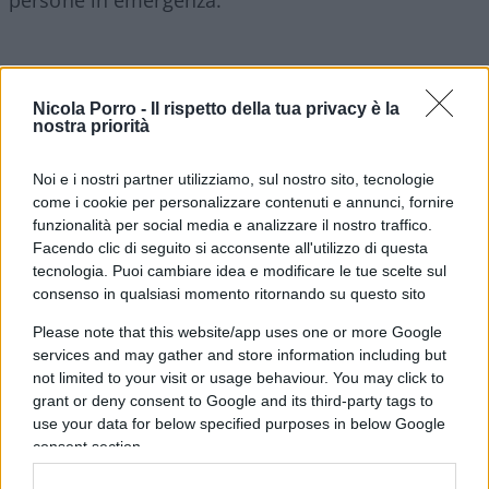
Basti vedere le immagini tragiche del crollo del
Nicola Porro -
Il rispetto della tua privacy è la
ponte di Genova per scoprire che insieme ai Vigili
nostra priorità
del Fuoco i primi ad arrivare sono stati gli odiati,
Noi e i nostri partner utilizziamo, sul nostro sito, tecnologie
cattivi e pervertiti “Celerini”.
come i cookie per personalizzare contenuti e annunci, fornire
funzionalità per social media e analizzare il nostro traffico.
È assurdo che si facciano serie tv dove vengono
Facendo clic di seguito si acconsente all'utilizzo di questa
tecnologia. Puoi cambiare idea e modificare le tue scelte sul
esaltati dei criminali
(come
Gomorra
e
Romanzo
consenso in qualsiasi momento ritornando su questo sito
criminale
) tanto da diventare dei beniamini da
Please note that this website/app uses one or more Google
imitare dai ragazzi e vengano invece fatti passare
services and may gather and store information including but
da criminali operatori di polizia che tutti i giorni
not limited to your visit or usage behaviour. You may click to
con grandi sacrifici lavorano per la sicurezza delle
grant or deny consent to Google and its third-party tags to
persone, pur restando da soli nei momenti più
use your data for below specified purposes in below Google
consent section.
difficili e pericolosi dove nessuno più vuole
assumersi alcuna responsabilità.