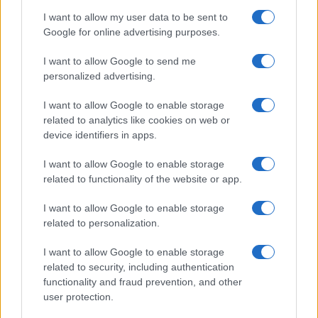
strano che questa serie esca proprio ora.
I want to allow my user data to be sent to
Google for online advertising purposes.
Pure i fatti della
Val di Susa
, e con questo per ora
I want to allow Google to send me
chiudiamo. Chi scrive il 3 luglio del 2011 c’era
personalized advertising.
quando raccogliemmo da terra un nostro collega
I want to allow Google to enable storage
svenuto per una bomba carta
esplosa all’altezza
related to analytics like cookies on web or
del suo viso, un capo-squadra che sembrava
device identifiers in apps.
morto lì vicino a noi. Ebbene, lì subimmo per ore
I want to allow Google to enable storage
ed ore l’assalto di gente assatanata ed armata fino
related to functionality of the website or app.
ai denti, terroristi veri, non manifestanti. Ma la
serie tv ha addirittura inventato un ferito grave tra
I want to allow Google to enable storage
i manifestanti, individuo che sarebbe stato ferito
related to personalization.
dai poliziotti del Reparto Mobile di Roma creando
I want to allow Google to enable storage
altro odio nei nostri confronti. Ma non è vero
related to security, including authentication
niente. Non è mai successo. Qui allora bisogna
functionality and fraud prevention, and other
user protection.
mettersi d’accordo: o la serie tv è finzione, ed