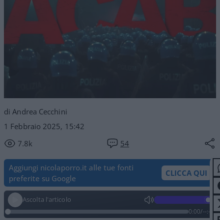
di Andrea Cecchini
1 Febbraio 2025, 15:42
7.8k
54
Aggiungi nicolaporro.it alle tue fonti
CLICCA QUI
preferite su Google
Ascolta l'articolo
0:00
/
--:--