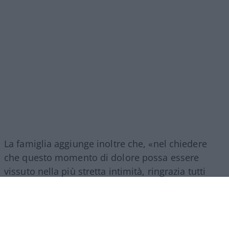
La famiglia aggiunge inoltre che, «nel chiedere
che questo momento di dolore possa essere
vissuto nella più stretta intimità, ringrazia tutti
coloro che si uniranno al suo lutto con affetto,
discrezione e rispetto. Per permettere, a chi lo ha
amato, di ricordarlo e di salutarlo, verrà
organizzata una cerimonia commemorativa nel