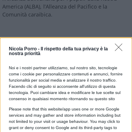
America (ALBA), l’Alleanza del Pacifico e la
Comunità caraibica.
Il cartello indignante di Western Union: “Cuba
è aperta agli affari!”
Nicola Porro -
Il rispetto della tua privacy è la
nostra priorità
L’insegna davanti all’ufficio di Western Union
Noi e i nostri partner utilizziamo, sul nostro sito, tecnologie
situato al 6590 di Pembroke Road, a Miami, ha
come i cookie per personalizzare contenuti e annunci, fornire
funzionalità per social media e analizzare il nostro traffico.
suscitato l’indignazione dei clienti cubani. “Cuba è
Facendo clic di seguito si acconsente all'utilizzo di questa
aperta agli affari!” recita il manifesto in inglese,
tecnologia. Puoi cambiare idea e modificare le tue scelte sul
illustrato con una bandiera dell’Isola e dove si
consenso in qualsiasi momento ritornando su questo sito
ricorda anche che il limite delle spedizioni è di 2
Please note that this website/app uses one or more Google
mila dollari su carte di debito in valuta
services and may gather and store information including but
liberamente convertibile (MLC) o conti bancari
not limited to your visit or usage behaviour. You may click to
grant or deny consent to Google and its third-party tags to
cubani. Il servizio è disponibile, prosegue, per