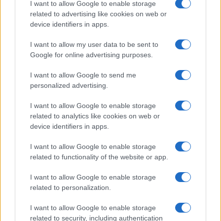
I want to allow Google to enable storage
una dittatura, è un regime totalitario, oppressivo,
related to advertising like cookies on web or
repressivo, assassino”. I dipendenti, imbarazzati e
device identifiers in apps.
gentili, erano d’accordo con lui: “Penso che
I want to allow my user data to be sent to
intenda dire che a differenza di quando Western
Google for online advertising purposes.
Union era chiusa a Cuba, ora puoi inviare denaro”.
Per il cliente si tratta di qualcosa di molto diverso
I want to allow Google to send me
personalized advertising.
da quanto suggerisce il poster, che descrive come
“una mancanza di rispetto per l’esilio”. All’inizio di
I want to allow Google to enable storage
questo mese, Western Union ha annunciato
related to analytics like cookies on web or
l’apertura dell’invio di rimesse a Cuba da tutti i
device identifiers in apps.
suoi uffici negli Stati Uniti, tramite l’agenzia
I want to allow Google to enable storage
cubana Orbit.
related to functionality of the website or app.
I want to allow Google to enable storage
related to personalization.
100 migranti scappano dal centro di
I want to allow Google to enable storage
detenzione nel sud del Messico
related to security, including authentication