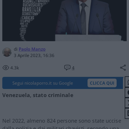
di
Paolo Manzo
3 Aprile 2023, 16:36
4.3k
4
Segui nicolaporro.it su Google
CLICCA QUI
Venezuela, stato criminale
Nel 2022, almeno 824 persone sono state uccise
dalla polizia e dai militari chavisti, secondo una