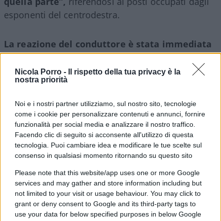
quella parte”,
riferendosi ai posti occupati dagli
esponenti del centrodestra.
La reazione del conduttore è stata immediata
e accesa:
“Questo non glielo consento, con quello
che vedete in giro sulla par condicio, non glielo
Nicola Porro -
Il rispetto della tua privacy è la
nostra priorità
consento! Ha fatto una battuta che si poteva
risparmiare. Adesso stia zitto e lasci parlare gli
Noi e i nostri partner utilizziamo, sul nostro sito, tecnologie
altri”, ha ribattuto Vespa, interrompendo il
come i cookie per personalizzare contenuti e annunci, fornire
dibattito. L’episodio ha poi suscitato reazioni nel
funzionalità per social media e analizzare il nostro traffico.
Facendo clic di seguito si acconsente all'utilizzo di questa
Partito Democratico, che ha difeso il proprio
tecnologia. Puoi cambiare idea e modificare le tue scelte sul
esponente.
consenso in qualsiasi momento ritornando su questo sito
Please note that this website/app uses one or more Google
services and may gather and store information including but
not limited to your visit or usage behaviour. You may click to
grant or deny consent to Google and its third-party tags to
use your data for below specified purposes in below Google