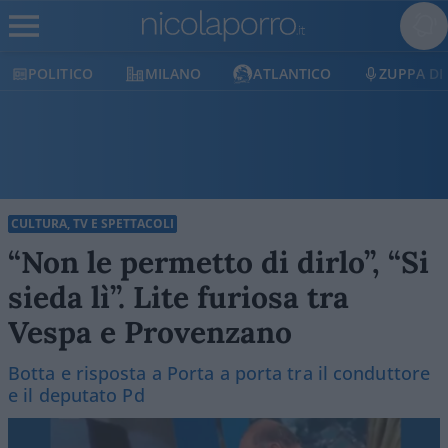
POLITICO
MILANO
ATLANTICO
ZUPPA DI
CULTURA, TV E SPETTACOLI
“Non le permetto di dirlo”, “Si
sieda lì”. Lite furiosa tra
Vespa e Provenzano
Botta e risposta a Porta a porta tra il conduttore
e il deputato Pd