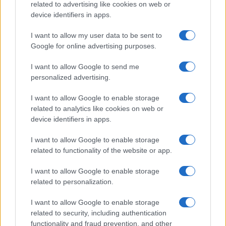
related to advertising like cookies on web or
device identifiers in apps.
26
I want to allow my user data to be sent to
Leggi i commenti
Google for online advertising purposes.
I want to allow Google to send me
SEDUTE SATIRICHE
personalized advertising.
Vignetta del 07/08/2026
I want to allow Google to enable storage
related to analytics like cookies on web or
device identifiers in apps.
Vai all'archivio delle vignette
I want to allow Google to enable storage
related to functionality of the website or app.
I want to allow Google to enable storage
related to personalization.
I want to allow Google to enable storage
Caro Porro, abbiamo davvero
related to security, including authentication
functionality and fraud prevention, and other