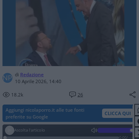
di
Redazione
10 Aprile 2026, 14:40
18.2k
26
Aggiungi nicolaporro.it alle tue fonti
CLICCA QUI
preferite su Google
Ascolta l'articolo
0:00
/
--:--