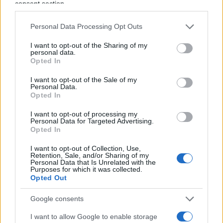
consent section.
Personal Data Processing Opt Outs
I want to opt-out of the Sharing of my
personal data.
Opted In
I want to opt-out of the Sale of my
Personal Data.
Opted In
I want to opt-out of processing my
Personal Data for Targeted Advertising.
Opted In
I want to opt-out of Collection, Use,
Retention, Sale, and/or Sharing of my
Nicolaporro.it è anche su Whatsapp. È
Personal Data that Is Unrelated with the
Purposes for which it was collected.
sufficiente
cliccare qui
per iscriversi al canale ed
Opted Out
essere sempre aggiornati (gratis).
Google consents
#BRUNO VESPA
I want to allow Google to enable storage