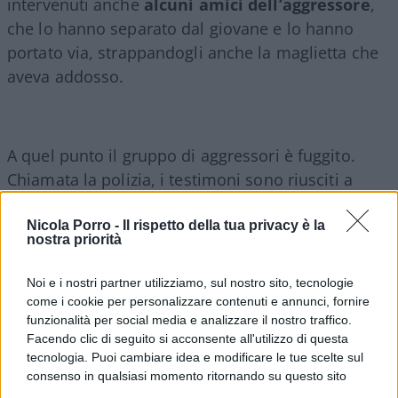
intervenuti anche
alcuni amici dell’aggressore
,
che lo hanno separato dal giovane e lo hanno
portato via, strappandogli anche la maglietta che
aveva addosso.
A quel punto il gruppo di aggressori è fuggito.
Chiamata la polizia, i testimoni sono riusciti a
fornire una descrizione degli aggressori e le auto
su cui erano ripartiti. L’aggressore sarebbe un
Nicola Porro -
Il rispetto della tua privacy è la
nostra priorità
militante dei centri sociali di Bologna.
Noi e i nostri partner utilizziamo, sul nostro sito, tecnologie
Marta Evangelisti
, consigliere comunale del
come i cookie per personalizzare contenuti e annunci, fornire
funzionalità per social media e analizzare il nostro traffico.
partito, racconta: “Solo l’intervento provvidenziale
Facendo clic di seguito si acconsente all'utilizzo di questa
del nostro coordinatore
Domenico Nobile
lo ha
tecnologia. Puoi cambiare idea e modificare le tue scelte sul
sottratto ai pugni – continua-. Rientriamo a
consenso in qualsiasi momento ritornando su questo sito