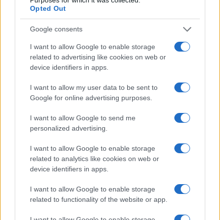
Opted Out
Giovani di Fratelli d’Italia.
Google consents
Domanda: fosse successo a un giovane militante
I want to allow Google to enable storage
PD, avrebbero o no parlato di squadracce nere e
related to advertising like cookies on web or
rischio autoritario? Risposta: sì. In questo caso,
device identifiers in apps.
tutti muti.
I want to allow my user data to be sent to
Google for online advertising purposes.
#FDI
#GIORGIA MELONI
I want to allow Google to send me
personalized advertising.
66
I want to allow Google to enable storage
Leggi i commenti
related to analytics like cookies on web or
device identifiers in apps.
SEDUTE SATIRICHE
I want to allow Google to enable storage
related to functionality of the website or app.
Vignetta del 04/08/2026
I want to allow Google to enable storage