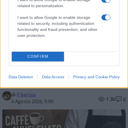
related to personalization.
I want to allow Google to enable storage
Vai all'archivio delle vignette
related to security, including authentication
functionality and fraud prevention, and other
user protection.
CONFIRM
La sinistra riparta
dall’islamocomunismo
Data Deletion
Data Access
Privacy and Cookie Policy
Ogni giorno un po' di veleno sulle cose del mondo
di
Il barista
1.3k
0
6 Agosto 2026, 9:00