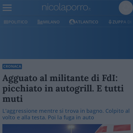
POLITICO
MILANO
ATLANTICO
ZUPPA DI
CRONACA
Agguato al militante di FdI:
picchiato in autogrill. E tutti
muti
L'aggressione mentre si trova in bagno. Colpito al
volto e alla testa. Poi la fuga in auto