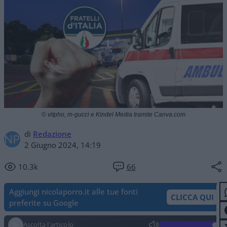
© vitpho, m-gucci e Kindel Media tramite Canva.com
di
Redazione
2 Giugno 2024, 14:19
10.3k
66
Aggiungi nicolaporro.it alle tue fonti
CLICCA QUI
preferite su Google
Ascolta l'articolo