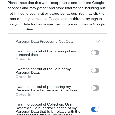
Bologna evidentemente scossi. Ringraziamo la
Please note that this website/app uses one or more Google
polizia stradale di Arezzo per il pronto intervento”.
services and may gather and store information including but
not limited to your visit or usage behaviour. You may click to
grant or deny consent to Google and its third-party tags to
use your data for below specified purposes in below Google
“Solidarietà al giovane Federico, vigliaccamente
consent section.
aggredito a calci e pugni da estremisti di sinistra
Personal Data Processing Opt Outs
all’autogrill di Montepulciano est. Tornava dalla
gioiosa manifestazione di Piazza del Popolo per
I want to opt-out of the Sharing of my
personal data.
Fratelli d’Italia. Pare siano stati fermati e
Opted In
identificati gli aggressori” ha detto
Giovanni
I want to opt-out of the Sale of my
Donzelli,
responsabile nazionale
Personal Data.
Opted In
dell’organizzazione di FdI. “Questa è la tolleranza
che dimostrano alcuni soggetti estremisti di
I want to opt-out of processing my
Personal Data for Targeted Advertising.
sinistra nei confronti di chi non la pensa come
Opted In
loro. Ci aspettiamo ferma condanna da parte dei
I want to opt-out of Collection, Use,
rappresentanti del centro sinistra”, aggiunge
Retention, Sale, and/or Sharing of my
Personal Data that Is Unrelated with the
Stefano Cavedagna, portavoce nazionale dei
Purposes for which it was collected.