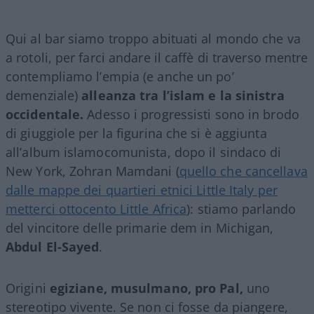
Qui al bar siamo troppo abituati al mondo che va
a rotoli, per farci andare il caffè di traverso mentre
contempliamo l’empia (e anche un po’
demenziale)
alleanza tra l’islam e la sinistra
occidentale.
Adesso i progressisti sono in brodo
di giuggiole per la figurina che si è aggiunta
all’album islamocomunista, dopo il sindaco di
New York, Zohran Mamdani (
quello che cancellava
dalle mappe dei quartieri etnici Little Italy per
metterci ottocento Little Africa
): stiamo parlando
del vincitore delle primarie dem in Michigan,
Abdul El-Sayed
.
Origini
egiziane, musulmano,
pro Pal,
uno
stereotipo vivente. Se non ci fosse da piangere,