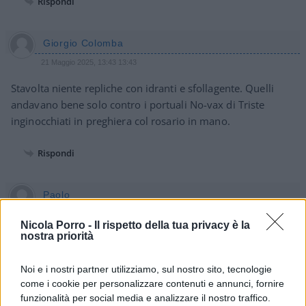
Rispondi
Giorgio Colomba
21 Maggio 2025, 13:43 13:43
Stavolta niente repliche con idranti e sfollagente. Quelli
andavano bene solo contro i portuali No-vax di Triste
inginocchiati in preghiera col rosario in mano.
Rispondi
Paolo
21 Maggio 2025, 8:01 8:01
Nicola Porro -
Il rispetto della tua privacy è la
nostra priorità
E’ la società civile che si ribella allo stato. Sempre accaduto.
Noi e i nostri partner utilizziamo, sul nostro sito, tecnologie
Rispondi
VIsualizza le risposte
(8)
come i cookie per personalizzare contenuti e annunci, fornire
funzionalità per social media e analizzare il nostro traffico.