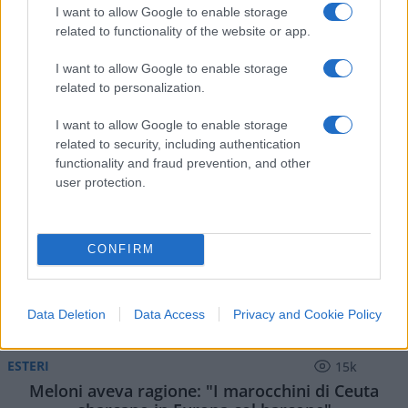
I want to allow Google to enable storage
IL PIÙ LETTO DEL MESE
related to functionality of the website or app.
I want to allow Google to enable storage
related to personalization.
I want to allow Google to enable storage
related to security, including authentication
functionality and fraud prevention, and other
user protection.
CONFIRM
Data Deletion
Data Access
Privacy and Cookie Policy
ESTERI
15k
Meloni aveva ragione: "I marocchini di Ceuta