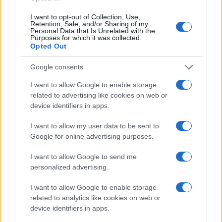
20 Maggio 2025, 19:50 19:50
I want to opt-out of Collection, Use,
Se gli agenti che dovrebbero essere meglio equipaggiati,
Retention, Sale, and/or Sharing of my
Personal Data that Is Unrelated with the
addestrati e organizzati/comandati contrapposti a dei
Purposes for which it was collected.
Opted Out
teppisti SI LASCIANO PICCHIARE, DEVONO CAMBIAR
MESTIERE
Google consents
Rispondi
I want to allow Google to enable storage
VIsualizza le risposte
(5)
related to advertising like cookies on web or
device identifiers in apps.
I want to allow my user data to be sent to
Google for online advertising purposes.
I want to allow Google to send me
personalized advertising.
I want to allow Google to enable storage
related to analytics like cookies on web or
device identifiers in apps.