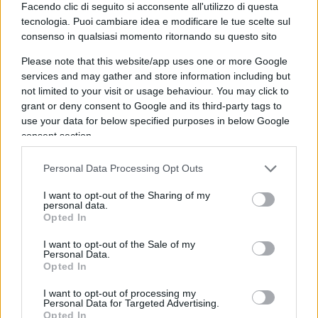
Facendo clic di seguito si acconsente all'utilizzo di questa
Anilina
tecnologia. Puoi cambiare idea e modificare le tue scelte sul
21 Maggio 2025, 5:45 5:45
consenso in qualsiasi momento ritornando su questo sito
È evidente che la sinistra ormai è la culla dell’illegalità in
Please note that this website/app uses one or more Google
Italia, da lì nascono sia mafiosi, terroristi parassiti e da
services and may gather and store information including but
qualche decennio anche i neofascisti.
not limited to your visit or usage behaviour. You may click to
grant or deny consent to Google and its third-party tags to
use your data for below specified purposes in below Google
Rispondi
VIsualizza le risposte
(9)
consent section.
Andreas
Personal Data Processing Opt Outs
20 Maggio 2025, 22:46 22:46
I want to opt-out of the Sharing of my
personal data.
Antifà branco di str.nzi.
Opted In
Tutti.
I want to opt-out of the Sale of my
Personal Data.
Rispondi
VIsualizza le risposte
Opted In
(2)
I want to opt-out of processing my
Personal Data for Targeted Advertising.
Maurizzzio
Opted In