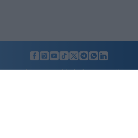
LUNIFIN S.r.l. a socio unico. Sede legale Milano, Largo F. Richini, 2/A,
20122 (MI), C.F./P.Iva en. 07174900154, REA cap. soc. euro 10.000,00
i.v.
Home
Advertising
Condizioni d’uso
Privacy Policy
Cookie policy
Cambia il consenso ai cookie
Dichiarazione di accessibilità
nicolaporro.it
è una testata registrata il 20 aprile 2021 al n. 94 del
registro della Stampa del Tribunale di Milano.