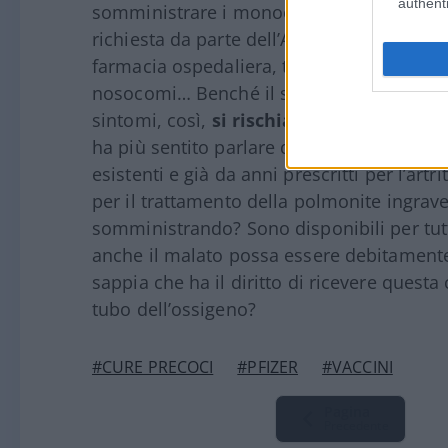
authenti
somministrare i monoclonali: richiesta de
richiesta da parte dell’Asl, parere dello sp
farmacia ospedaliera, trasporto in ospedal
nosocomi… Benché il soggetto vada trattat
sintomi, così,
si rischia di rimanere a
ha più sentito parlare degli immunosoppr
esistenti e già da anni prescritti per l’art
per il trattamento della polmonite ingrav
somministrando? Sono disponibili per tutti
anche il malato possa essere debitamente
sappia che ha il diritto di ricevere questa
tubo dell’ossigeno?
#CURE PRECOCI
#PFIZER
#VACCINI
Pagina
Precedente