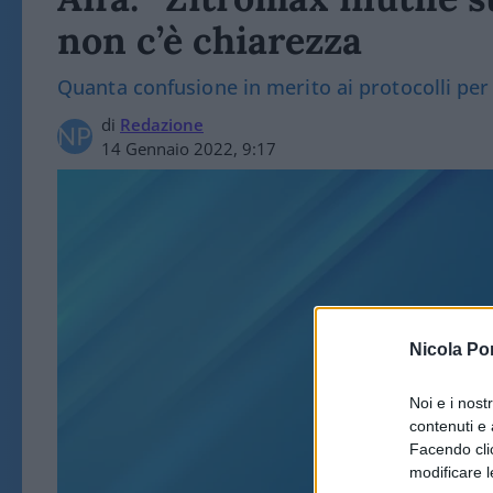
non c’è chiarezza
Quanta confusione in merito ai protocolli per le
di
Redazione
14 Gennaio 2022, 9:17
Nicola Po
Noi e i nost
SA
contenuti e 
Facendo clic
modificare l