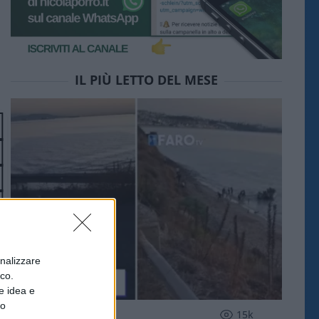
IL PIÙ LETTO DEL MESE
onalizzare
ico.
e idea e
to
ESTERI
15k