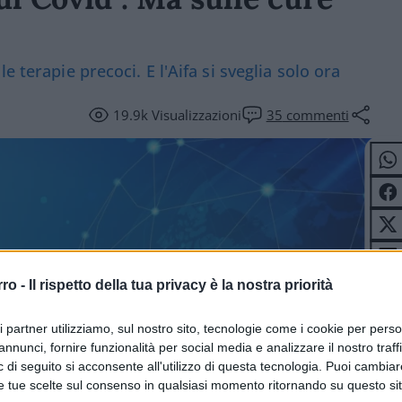
 terapie precoci. E l'Aifa si sveglia solo ora
19.9k
Visualizzazioni
35
commenti
rro -
Il rispetto della tua privacy è la nostra priorità
ri partner utilizziamo, sul nostro sito, tecnologie come i cookie per pers
LUTE
annunci, fornire funzionalità per social media e analizzare il nostro traff
 di seguito si acconsente all'utilizzo di questa tecnologia. Puoi cambiar
e tue scelte sul consenso in qualsiasi momento ritornando su questo si