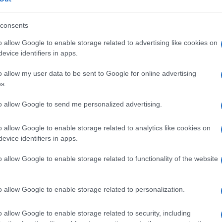
nale. E non è colpa loro, bensì di chi
per questa malattia, o addirittura si
consents
n esistono, c’è solo il vaccino”.
o allow Google to enable storage related to advertising like cookies on
evice identifiers in apps.
o allow my user data to be sent to Google for online advertising
 intervenuta l’Aifa, che ha sottolineato
s.
attare il Covid-19. Grazie della
ro che
Zitromax è il farmaco sbagliato per
to allow Google to send me personalized advertising.
atterico), ma è davvero disturbante che il
o allow Google to enable storage related to analytics like cookies on
iarezza proprio nel giorno in cui i media
evice identifiers in apps.
agli scaffali. E dopo che sia la stessa Aifa,
erno, hanno sostanzialmente sorvolato sulle
o allow Google to enable storage related to functionality of the website
iter per accedervi (almeno a paragone della
i di Pfizer o Moderna).
o allow Google to enable storage related to personalization.
ienti a rischio devono attraversare per farsi
o allow Google to enable storage related to security, including