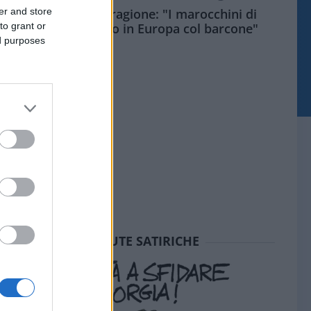
er and store
Meloni aveva ragione: "I marocchini di
to grant or
Ceuta sbarcano in Europa col barcone"
ed purposes
SEDUTE SATIRICHE