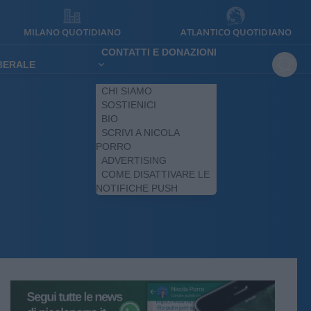
MILANO QUOTIDIANO
ATLANTICO QUOTIDIANO
CONTATTI E DONAZIONI
IBERALE
CHI SIAMO
SOSTIENICI
BIO
SCRIVI A NICOLA
PORRO
ADVERTISING
COME DISATTIVARE LE
NOTIFICHE PUSH