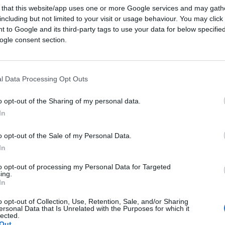
 that this website/app uses one or more Google services and may gath
including but not limited to your visit or usage behaviour. You may click 
 to Google and its third-party tags to use your data for below specifi
ogle consent section.
l Data Processing Opt Outs
o opt-out of the Sharing of my personal data.
CLICCA QUI
In
e le scorte di
Zitromax
, cioè azitromicina,
o opt-out of the Sale of my Personal Data.
In
usato come
rimedio anti Covid
. Purtroppo, a
 studi effettuati sul campo che confermano
to opt-out of processing my Personal Data for Targeted
ing.
 il Sars-Cov-2, benché molti medici – e
In
a – continuino regolarmente a prescriverlo ai
o opt-out of Collection, Use, Retention, Sale, and/or Sharing
punto è che, a quanto pare, gli italiani, in
ersonal Data that Is Unrelated with the Purposes for which it
lected.
to ai protocolli per le terapie precoci
,
Out