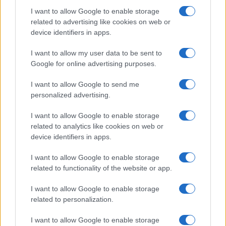
aule parlamentari.
Ma la direzione è quella
I want to allow Google to enable storage
giusta
. Non è la prima volta che si prova a
related to advertising like cookies on web or
device identifiers in apps.
modificare la seconda parte della Costituzione,
che riguarda il funzionamento della nostra
I want to allow my user data to be sent to
democrazia, e non dobbiamo rischiare di perdere
Google for online advertising purposes.
ancora una volta il treno. I sistemi politici che
I want to allow Google to send me
meglio funzionano sono quelli in cui l’esecutivo è
personalized advertising.
in grado di avere del tempo per mettere in piedi le
I want to allow Google to enable storage
proprie strategie e le possa perseguire con
related to analytics like cookies on web or
facilità. Tutto il resto è noia, direbbe qualcuno.
device identifiers in apps.
I want to allow Google to enable storage
related to functionality of the website or app.
Nicola Porro per Il Giornale 3 novembre 2024
I want to allow Google to enable storage
related to personalization.
Nicolaporro.it è anche su Whatsapp. È
sufficiente
cliccare qui
per iscriversi al canale ed
I want to allow Google to enable storage