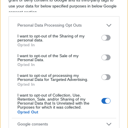
use your data for below specified purposes in below Google
consent section.
La prima parte del libro la possiamo definire
destruens
. È quella che ci spiega come i nostri
Personal Data Processing Opt Outs
meccanismi siano mal costruiti: un doppio
I want to opt-out of the Sharing of my
cervello per fare le leggi,
una galassia di partiti
personal data.
Opted In
interessati
solo alla loro fetta di cielo, un ruolo
del premier sbiadito e la mancanza di tempo. Per
I want to opt-out of the Sale of my
Personal Data.
lo Stato come per le imprese, scrive Drago, «se c’è
Opted In
instabilità non c’è responsabilità».
I want to opt-out of processing my
Personal Data for Targeted Advertising.
Opted In
La riforma del premierato scritta dal governo
Meloni
, ovviamente non è la migliore possibile.
I want to opt-out of Collection, Use,
Retention, Sale, and/or Sharing of my
Ma nel testo si spiega bene come essa possa
Personal Data that Is Unrelated with the
Purposes for which it was collected.
essere un buon passo avanti. Certo,
ci sono
Opted Out
molte correzioni che si possono e di devono
fare
, a partire dalle modalità di elezione delle
Google consents