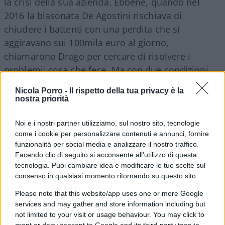
la crisi della sua azienda. Ebbene, quando nel
2016 la blasonata De Agostini rischiava di
chiudere i battenti con una perdita che si
aggiravano sui 100mila euro al giorno,
chiamarono Drago per cercare di risolvere i
problemi: cosa che fece. Ma con due condizioni
indispensabili: l’unicità del comando e dunque
Nicola Porro -
Il rispetto della tua privacy è la
della responsabilità e il tempo necessario per
nostra priorità
impostare strategie che potessero dispiegare i
loro effetti.
Noi e i nostri partner utilizziamo, sul nostro sito, tecnologie
come i cookie per personalizzare contenuti e annunci, fornire
funzionalità per social media e analizzare il nostro traffico.
Tutte cose, scrive acutamente Drago, che
Facendo clic di seguito si acconsente all'utilizzo di questa
tecnologia. Puoi cambiare idea e modificare le tue scelte sul
mancano al nostro sistema istituzionale, la cui
consenso in qualsiasi momento ritornando su questo sito
instabilità rende difficile se non impossibile la
soluzione dei gravi problemi economici e sociali
Please note that this website/app uses one or more Google
services and may gather and store information including but
che gravano sulla società italiana.
not limited to your visit or usage behaviour. You may click to
grant or deny consent to Google and its third-party tags to