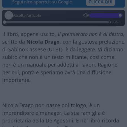
Segui nicolaporro.it su Google
CLICCA QUI
Ascolta l'articolo
0:00
/
--:--
Il libro, appena uscito,
Il premierato non è di destra
,
scritto da
Nicola Drago
, con la gustosa prefazione
di Sabino Cassese (UTET), è da leggere. Vi diciamo
subito che non è un testo militante, cosi come
non è un manuale per addetti ai lavori. Ragione
per cui, potrà e speriamo avrà una diffusione
importante.
Nicola Drago non nasce politologo, è un
imprenditore e manager. La sua famiglia è
proprietaria della De Agostini. E nel libro ricorda