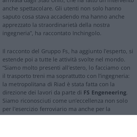
arrivata dagli Stati Uniti, che ha fatto un intervento
anche spettacolare. Gli utenti non solo hanno
saputo cosa stava accadendo ma hanno anche
apprezzato la straordinarietà della nostra
ingegneria”, ha raccontato Inchingolo.
Il racconto del Gruppo Fs, ha aggiunto l’esperto, si
estende poi a tutte le attività svolte nel mondo.
“Siamo molto presenti all’estero, lo facciamo con
il trasporto treni ma soprattutto con l’ingegneria:
la metropolitana di Riad è stata fatta con la
direzione dei lavori da parte di
FS Engeneering
.
Siamo riconosciuti come un’eccellenza non solo
per l’esercizio ferroviario ma anche per la
realizzazione e progettazione dei lavori in questo
ambito”.