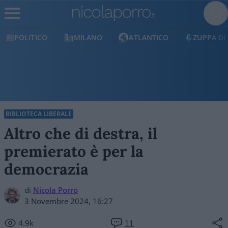
POLITICO
MILANO
ATLANTICO
ZUPPA DI
BIBLIOTECA LIBERALE
Altro che di destra, il
premierato è per la
democrazia
di
Nicola Porro
3 Novembre 2024, 16:27
4.9k
11