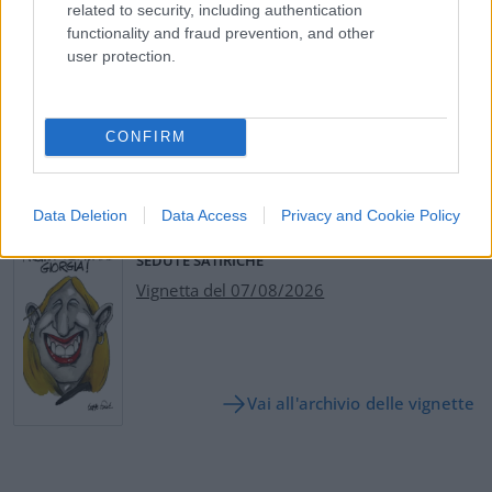
related to security, including authentication
essere sempre aggiornati (gratis)
functionality and fraud prevention, and other
user protection.
#GOVERNO MELONI
#PREMIERATO
#RIFORMA
CONFIRM
11
Leggi i commenti
Data Deletion
Data Access
Privacy and Cookie Policy
SEDUTE SATIRICHE
Vignetta del 07/08/2026
Vai all'archivio delle vignette