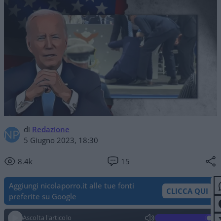
di
Redazione
5 Giugno 2023, 18:30
8.4k
15
Aggiungi nicolaporro.it alle tue fonti
CLICCA QUI
preferite su Google
Ascolta l'articolo