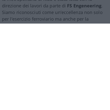
direzione dei lavori da parte di
FS Engeneering
.
Siamo riconosciuti come un’eccellenza non solo
per l’esercizio ferroviario ma anche per la
realizzazione e progettazione dei lavori in questo
ambito”.
Marco Leardi, 7 agosto 2026
Più lodi al Sud che al Nord (e
relativi bonus). La maturità
ormai è una barzelletta
Il sistema non premia il merito ma la latitudine in
cui ci si diploma. Troppi prof interni: di fatto
auto-valutano il loro insegnamento