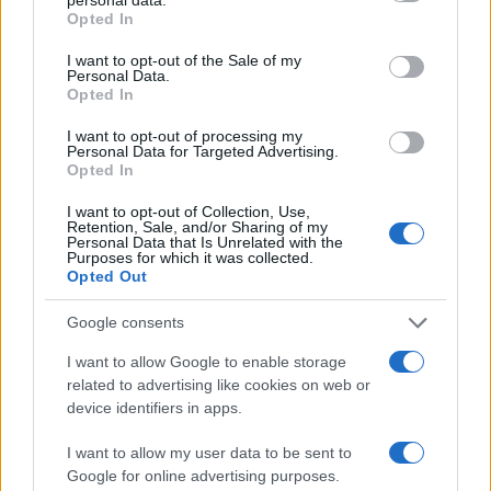
domande, un’eccezione che sbugiarda la regola
Opted In
rispetto ai casi degli altri presidenti.
I want to opt-out of the Sale of my
Personal Data.
Opted In
Per approfondire:
I want to opt-out of processing my
Personal Data for Targeted Advertising.
Opted In
Biden, che capitombolo: Joe ruzzola giù dal
palco
I want to opt-out of Collection, Use,
Retention, Sale, and/or Sharing of my
Quando Biden diceva: “Coi caccia sarà Guerra
Personal Data that Is Unrelated with the
Purposes for which it was collected.
Mondiale”. Cosa è cambiato ora
Opted Out
Usa, Biden o Trump? Il sondaggio che
Google consents
preoccupa i democratici
I want to allow Google to enable storage
related to advertising like cookies on web or
device identifiers in apps.
Insomma, il nodo età sembra rilevare in modo
decisivo nell’area democratica, che nel 2020 riuscì
I want to allow my user data to be sent to
Google for online advertising purposes.
a trionfare a causa delle politiche traballanti di