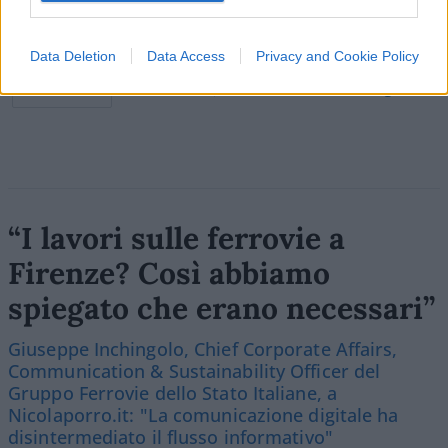
Data Deletion
Data Access
Privacy and Cookie Policy
Vai all'archivio delle vignette
“I lavori sulle ferrovie a
Firenze? Così abbiamo
spiegato che erano necessari”
Giuseppe Inchingolo, Chief Corporate Affairs,
Communication & Sustainability Officer del
Gruppo Ferrovie dello Stato Italiane, a
Nicolaporro.it: "La comunicazione digitale ha
disintermediato il flusso informativo"