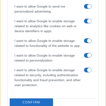
Trump sul Covid. Senza la pandemia, con quasi
I want to allow Google to send me
ogni certezza, sarebbe stato il Tycoon a staccare il
personalized advertising.
pass per un secondo mandato. Nel 2024, non ci
I want to allow Google to enable storage
sarà l’eccezione della pandemia. E la corrente
related to analytics like cookies on web or
inflazione, la disfatta di Kabul, il flop Kamala
device identifiers in apps.
Harris, associati al nodo età, potranno essere
I want to allow Google to enable storage
fatali.
related to functionality of the website or app.
I want to allow Google to enable storage
#ELEZIONI 2024
#JOE BIDEN
#USA
related to personalization.
I want to allow Google to enable storage
15
related to security, including authentication
Leggi i commenti
functionality and fraud prevention, and other
user protection.
SEDUTE SATIRICHE
Vignetta del 07/08/2026
CONFIRM