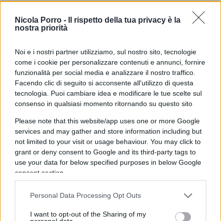
Impegni limitati
Nicola Porro -
Il rispetto della tua privacy è la
nostra priorità
Ora, è anche il
New York Times
a pubblicare nuove
Noi e i nostri partner utilizziamo, sul nostro sito, tecnologie
grane per l’inquilino della Casa Bianca. La salute
come i cookie per personalizzare contenuti e annunci, fornire
del presidente sembra essere messa in seria
funzionalità per social media e analizzare il nostro traffico.
discussione dalla sua agenda quotidiana. “Le
Facendo clic di seguito si acconsente all'utilizzo di questa
tecnologia. Puoi cambiare idea e modificare le tue scelte sul
apparizioni pubbliche sono solitamente limitate
consenso in qualsiasi momento ritornando su questo sito
fra mezzogiorno e le 16 e
il presidente non viene
Please note that this website/app uses one or more Google
disturbato
– a meno di emergenze –
nel fine
services and may gather and store information including but
settimana
“. Risulta essere limitata anche la sua
not limited to your visit or usage behaviour. You may click to
esposizione alle interviste, che ad oggi
grant or deny consent to Google and its third-party tags to
rappresentano solo un quarto di quelle rilasciate
use your data for below specified purposes in below Google
consent section.
da Donald Trump nello stesso periodo, e
addirittura un quinto di quelle di
Barack Obama
.
Personal Data Processing Opt Outs
La presidenza ha anche deciso di non rendere il
I want to opt-out of the Sharing of my
medico disponibile per rispondere ad eventuali
personal data.