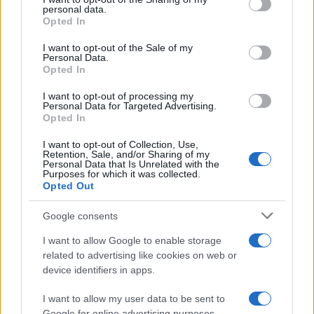
personal data.
Opted In
L’episodio, consumatosi intorno alle 18, ha avuto
luogo subito dopo l’interrogatorio di garanzia di
I want to opt-out of the Sale of my
Personal Data.
Begalli. “In quel momento il mio assistito si
Opted In
trovava nella casa della compagna insieme al
I want to opt-out of processing my
figlio minorenne della donna – racconta l’avvocato
Personal Data for Targeted Advertising.
Massimo Dal Ben – è stato un autentico raid
Opted In
punitivo, gridavano di volerlo uccidere, Begalli e il
I want to opt-out of Collection, Use,
Retention, Sale, and/or Sharing of my
ragazzo hanno cercato in ogni modo di bloccare la
Personal Data that Is Unrelated with the
Purposes for which it was collected.
porta dall’interno per impedire a quelle persone di
Opted Out
buttarla giù”. Gli aggressori avrebbero fatto sapere
di voler tornare per finire il lavoro”. L’avvocato
Google consents
punta il dito contro “un manipolo di almeno
I want to allow Google to enable storage
trenta uomini, tutti di colore
e con il volto
related to advertising like cookies on web or
camuffato da magliette e bandane, che gridavano
device identifiers in apps.
‘vieni fuori, ti uccidiamo’”.
I want to allow my user data to be sent to
Google for online advertising purposes.