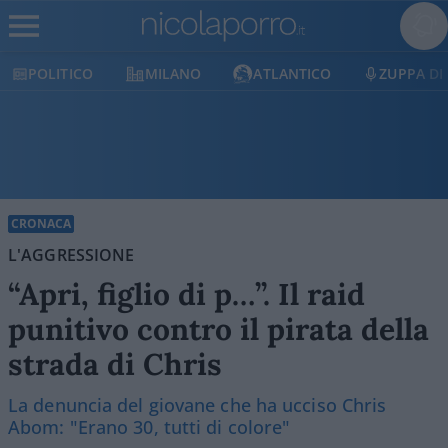
POLITICO
MILANO
ATLANTICO
ZUPPA DI
CRONACA
L'AGGRESSIONE
“Apri, figlio di p…”. Il raid
punitivo contro il pirata della
strada di Chris
La denuncia del giovane che ha ucciso Chris
Abom: "Erano 30, tutti di colore"