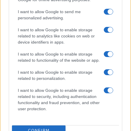
I want to allow Google to send me
Secondo quanto riferito dall’avvocato di Davide
personalized advertising.
Begalli, la spedizione punitiva sarebbe da
I want to allow Google to enable storage
ricondurre alla “
gogna mediatica
” a cui il suo
related to analytics like cookies on web or
assistito è stato sottoposto in seguito all’accaduto.
device identifiers in apps.
Il legale ha pertanto inoltrato una denuncia e ha
I want to allow Google to enable storage
richiesto un aumento della sorveglianza per
related to functionality of the website or app.
proteggere il suo cliente e la sua compagna dalle
minacce e dall’ulteriore pressione esercitata dal
I want to allow Google to enable storage
pubblico.
related to personalization.
I want to allow Google to enable storage
Dopo i fatti di due giorni fa, è stato disposto un
related to security, including authentication
functionality and fraud prevention, and other
servizio di vigilanza costante alla casa della
user protection.
coppia. Vigilano i carabinieri mentre i colleghi
indagano per capire chi abbia messo in atto il raid
punitivo.
CONFIRM