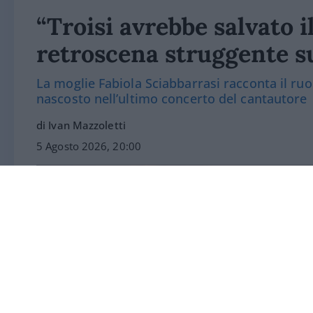
“Troisi avrebbe salvato i
retroscena struggente s
La moglie Fabiola Sciabbarrasi racconta il ruo
nascosto nell’ultimo concerto del cantautore
di Ivan Mazzoletti
5 Agosto 2026, 20:00