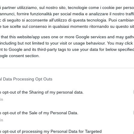
ri partner utilizziamo, sul nostro sito, tecnologie come i cookie per pers
annunci, fornire funzionalità per social media e analizzare il nostro traff
 di seguito si acconsente all'utilizzo di questa tecnologia. Puoi cambiar
e tue scelte sul consenso in qualsiasi momento ritornando su questo si
 that this website/app uses one or more Google services and may gath
including but not limited to your visit or usage behaviour. You may click 
CLICCA QUI
 to Google and its third-party tags to use your data for below specifi
ogle consent section.
beristi da divano, come disse lui (omettendo
luminate decisioni sue e dei suoi soci di
Domenico Arcuri
, lo statalista da poltrona.
l Data Processing Opt Outs
o opt-out of the Sharing of my personal data.
In
 Un altro che dimostri in modo così
i, con chiarezza espressiva così lombrosiana,
o opt-out of the Sale of my Personal Data.
urocrate e pulcinellesco italico, dove lo
In
lior sponsor possibile del liberismo (da
to opt-out of processing my Personal Data for Targeted