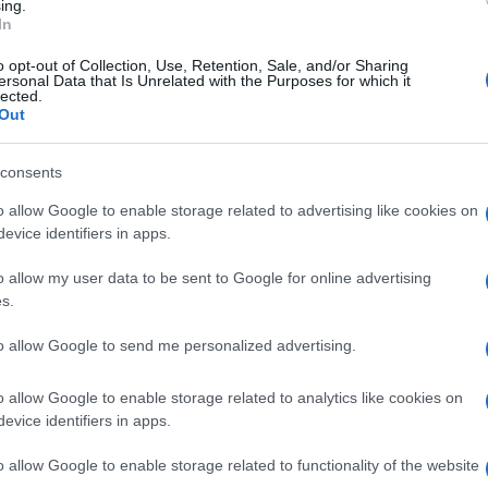
ci descrisse ottimisticamente lui o col
ing.
In
pa vale più della lettura dell’opera omnia
i far approdare all’anarco-capitalismo più
o opt-out of Collection, Use, Retention, Sale, and/or Sharing
ersonal Data that Is Unrelated with the Purposes for which it
to.
lected.
Out
 realtà un ossimoro, dal momento che tali
consents
el contribuente, e andrebbero piuttosto
o allow Google to enable storage related to advertising like cookies on
caso debuttò nel padre di tutti i carrozzoni,
evice identifiers in apps.
tto oligopolisitche nel settore
roblema congenito col libero mercato.
o allow my user data to be sent to Google for online advertising
ovietica di fissare per legge il prezzo di un
s.
ostenere che sia il prezzo delle mascherine
to allow Google to send me personalized advertising.
fornitura”. Non solo non ha mai sentito
mente era anche distratto al liceo, quando
o allow Google to enable storage related to analytics like cookies on
lla fattispecie il capitolo sulla carestia e la
evice identifiers in apps.
 ieri come i fornai di oggi, se il bene non
o allow Google to enable storage related to functionality of the website
anti, non della geniale idea dirigista che