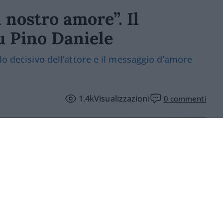
l nostro amore”. Il
u Pino Daniele
lo decisivo dell’attore e il messaggio d’amore
1.4k
Visualizzazioni
0
commenti