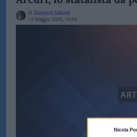
di
Giovanni Sallusti
12 Maggio 2020, 19:03
ART
Nicola Po