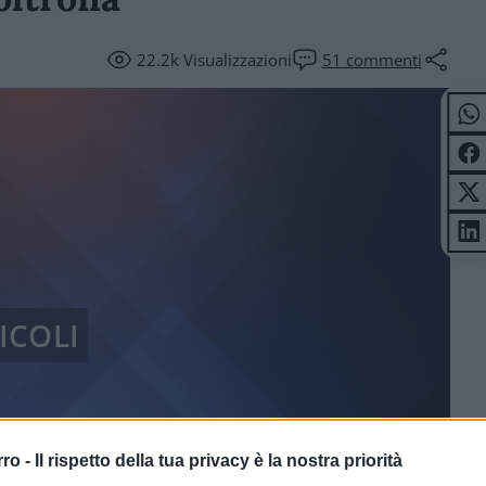
22.2k
Visualizzazioni
51
commenti
ICOLI
rro -
Il rispetto della tua privacy è la nostra priorità