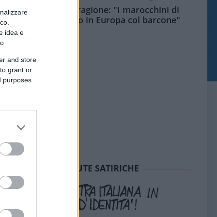
Meloni aveva ragione: "I marocchini di
onalizzare
Ceuta sbarcano in Europa col barcone"
ico.
e idea e
to
er and store
to grant or
ed purposes
SEDUTE SATIRICHE