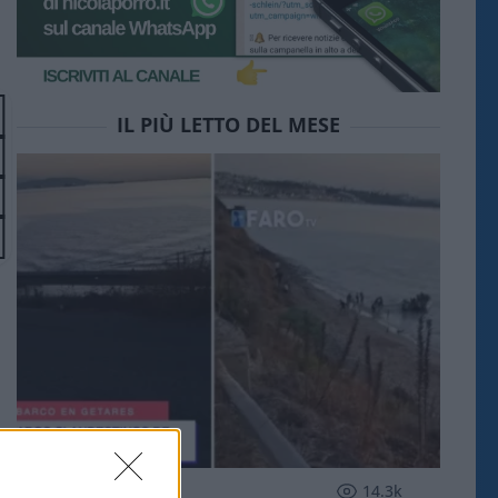
IL PIÙ LETTO DEL MESE
ESTERI
14.3k