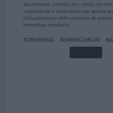
alacremente, confido che i tempi che hann
supportando e sostenendo per quanto poss
collaudatissima dello statalista da poltron
immediato corollario.
#CORONAVIRUS
#DOMENICO ARCURI
#G
Pagina
Precedente