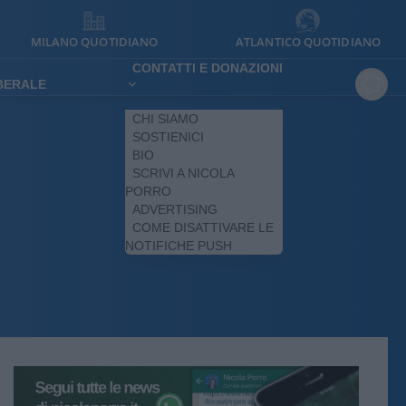
MILANO QUOTIDIANO
ATLANTICO QUOTIDIANO
CONTATTI E DONAZIONI
IBERALE
CHI SIAMO
SOSTIENICI
BIO
SCRIVI A NICOLA
PORRO
ADVERTISING
COME DISATTIVARE LE
NOTIFICHE PUSH