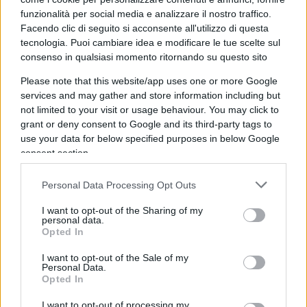
le auto entro il 2035 richiederà un approccio
funzionalità per social media e analizzare il nostro traffico.
neutrale dal punto di vista tecnologico, in cui gli e-
Facendo clic di seguito si acconsente all'utilizzo di questa
fuel svolgeranno un ruolo attraverso una modifica
tecnologia. Puoi cambiare idea e modificare le tue scelte sul
consenso in qualsiasi momento ritornando su questo sito
mirata al regolamento come parte della revisione
pianificata”.
Please note that this website/app uses one or more Google
services and may gather and store information including but
not limited to your visit or usage behaviour. You may click to
grant or deny consent to Google and its third-party tags to
Sul portale tedesco Energie-Bau è stato pubblicato
use your data for below specified purposes in below Google
consent section.
lo stralcio del
paper europeo
, che aprirebbe a
una maggiore flessibilità, in seguito alle pressioni
Personal Data Processing Opt Outs
della lobby dell’auto: “Come parte del dialogo,
I want to opt-out of the Sharing of my
individueremo soluzioni immediate per
personal data.
salvaguardare la capacità dell’industria di
Opted In
investire, guardando a possibili flessibilità per
I want to opt-out of the Sale of my
assicurare alla nostra industria di restare
Personal Data.
Opted In
competitiva, senza perdere le ambizioni
complessive del 2025”.
I want to opt-out of processing my