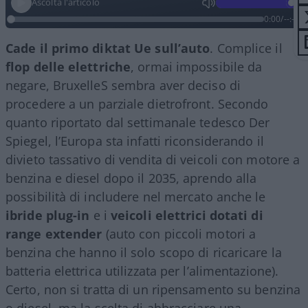
Ascolta l'articolo
0:00
/
--:--
Cade il primo diktat Ue sull’auto
. Complice il
flop delle elettriche
, ormai impossibile da
negare, BruxelleS sembra aver deciso di
procedere a un parziale dietrofront. Secondo
quanto riportato dal settimanale tedesco Der
Spiegel, l’Europa sta infatti riconsiderando il
divieto tassativo di vendita di veicoli con motore a
benzina e diesel dopo il 2035, aprendo alla
possibilità di includere nel mercato anche le
ibride plug-in
e i
veicoli elettrici dotati di
range extender
(auto con piccoli motori a
benzina che hanno il solo scopo di ricaricare la
batteria elettrica utilizzata per l’alimentazione).
Certo, non si tratta di un ripensamento su benzina
o diesel, ma la scelta di abbracciare una