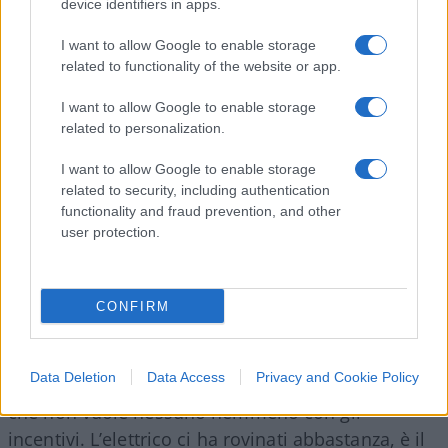
sono ormai note a tutti: dalla naturale resistenza
device identifiers in apps.
al cambiamento ai prezzi troppo elevati, relativi
I want to allow Google to enable storage
soprattutto all’aumento delle dotazioni
related to functionality of the website or app.
tecnologiche, di quelle di sicurezza e
dell’inflazione. Le ripercussioni di questo
I want to allow Google to enable storage
related to personalization.
momento difficile hanno chiamato in causa tutte
le principali aziende internazionali: dai
I want to allow Google to enable storage
licenziamenti di Volkswagen alla fatica di
related to security, including authentication
functionality and fraud prevention, and other
Stellantis, non si salva nessuno.
user protection.
Per aiutare il mercato serviranno ulteriori
interventi, l’obiettivo è
scongiurare l’indirizzo
CONFIRM
talebano firmato dai soloni del verde
, che
avrebbero voluto che dal 2035 si sarebbero potute
Data Deletion
Data Access
Privacy and Cookie Policy
commercializzare solo le auto elettriche, quelle
che non vuole nessuno nemmeno con gli
incentivi. L’elettrico ci ha rovinati abbastanza, è il