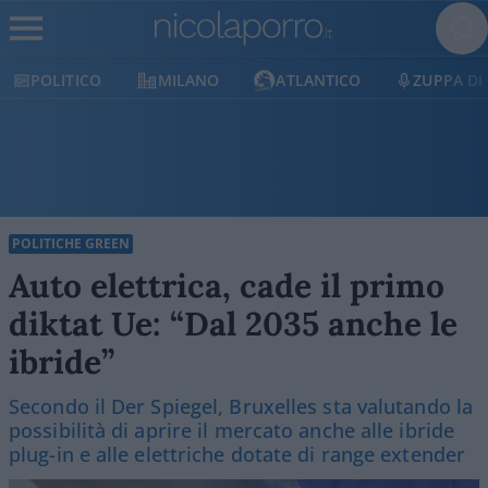
MILANO
ATLANTICO
ZUPPA DI PORRO
POLITICHE GREEN
Auto elettrica, cade il primo
diktat Ue: “Dal 2035 anche le
ibride”
Secondo il Der Spiegel, Bruxelles sta valutando la
possibilità di aprire il mercato anche alle ibride
plug-in e alle elettriche dotate di range extender