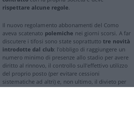
rispettare alcune regole
.
Il nuovo regolamento abbonamenti del Como
aveva scatenato
polemiche
nei giorni scorsi. A far
discutere i tifosi sono state soprattutto
tre novità
introdotte dal club
: l’obbligo di raggiungere un
numero minimo di presenze allo stadio per avere
diritto al rinnovo, il controllo sull’effettivo utilizzo
del proprio posto (per evitare cessioni
sistematiche ad altri) e, non ultimo, il divieto per
gli abbonati di indossare i colori della squadra
avversaria. Regole percepite da molti come troppo
invasive nei confronti di chi un titolo d’accesso lo
ha comunque pagato di tasca propria e che hanno
alimentato il sospetto (poi rivelatosi in parte
infondato) che il club potesse arrivare a ritirare