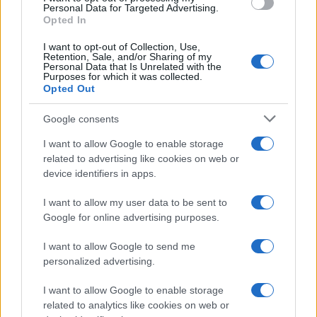
Personal Data for Targeted Advertising.
Opted In
Leggi anche:
I want to opt-out of Collection, Use,
Retention, Sale, and/or Sharing of my
Personal Data that Is Unrelated with the
Purposes for which it was collected.
Così l’auto elettrica ci ha rovinati
Opted Out
Auto elettriche flop, crescono gli italiani pronti
Google consents
a comperare benzina e diesel
Auto a carbone: quello che non vi dicono sul
I want to allow Google to enable storage
“boom di elettriche” in Cina
related to advertising like cookies on web or
device identifiers in apps.
I want to allow my user data to be sent to
Google for online advertising purposes.
Un parziale passo indietro necessario per aiutare
il settore automobilistico,
messo in ginocchio
I want to allow Google to send me
dall’ossessione green
. L’all in sulle auto
personalized advertising.
elettriche ha causato una crisi senza precedenti,
I want to allow Google to enable storage
generalizzata a tutte le motorizzazioni. Le cause
related to analytics like cookies on web or