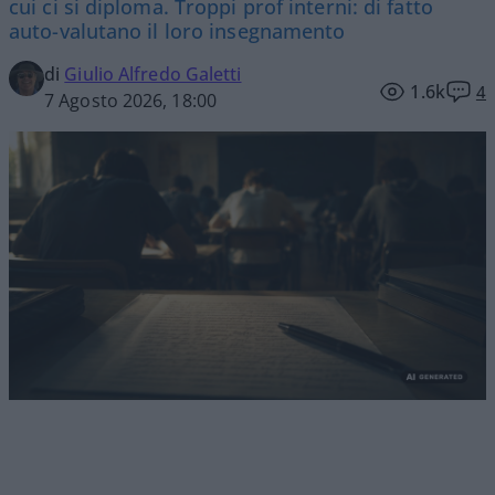
cui ci si diploma. Troppi prof interni: di fatto
auto-valutano il loro insegnamento
di
Giulio Alfredo Galetti
1.6k
4
7 Agosto 2026, 18:00