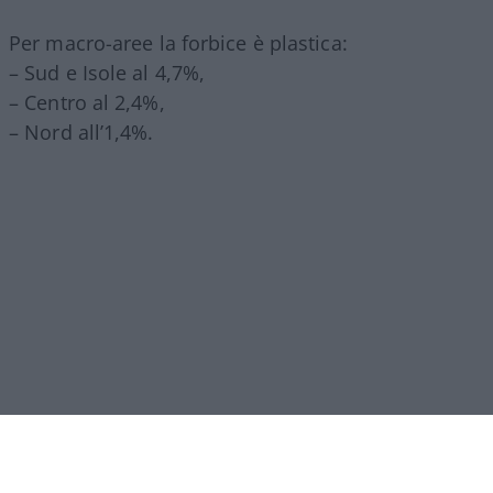
Per macro-aree la forbice è plastica:
– Sud e Isole al 4,7%,
– Centro al 2,4%,
– Nord all’1,4%.