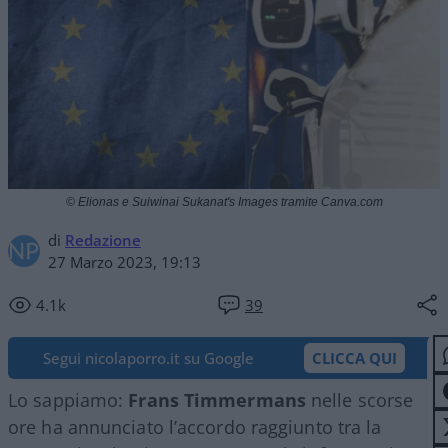
© Elionas e Suiwinai Sukanat's Images tramite Canva.com
di
Redazione
27 Marzo 2023, 19:13
4.1k
39
Segui nicolaporro.it su Google
CLICCA QUI
Lo sappiamo:
Frans Timmermans
nelle scorse
ore ha annunciato l’accordo raggiunto tra la