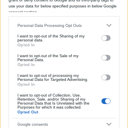
grant or deny consent to Google and its third-party tags to
sebbene i carburanti sintetici ancora siano solo
use your data for below specified purposes in below Google
consent section.
teorici, “l’importante è aver tenuto in vita
un
piccolo spiraglio
al motore a combustione
Personal Data Processing Opt Outs
interna”.
I want to opt-out of the Sharing of my
personal data.
Perché gli e-fuel sì?
Opted In
I want to opt-out of the Sale of my
Personal Data.
Opted In
Resta però lo smacco di aver aperto la trattativa
con Bruxelles per poi vedersi scavalcati da
I want to opt-out of processing my
Personal Data for Targeted Advertising.
Berlino. La scelta di includere gli e-fuel e di
Opted In
escludere i biocarburanti lascia attoniti un po’ tutti
I want to opt-out of Collection, Use,
nel Belpaese, da Conftrasporto all’Unem. Anche
Retention, Sale, and/or Sharing of my
Personal Data that Is Unrelated with the
per l’eurodeputato Massimiliano Salini, che ha
Purposes for which it was collected.
Opted Out
negoziato personalmente il testo in Commissione
Trasporti al Parlamento Europeo, la
Google consents