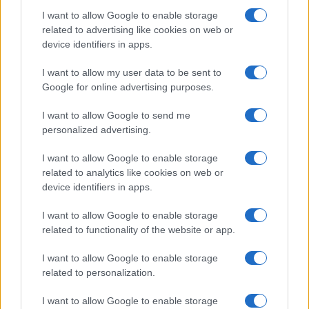
discriminazione sulle tipologie di alimentazioni
I want to allow Google to enable storage
non sarebbe tecnicamente possibile. “Il ‘recital’
related to advertising like cookies on web or
parla solo di ‘Co2 neutral fuels’ – spiega – Sono
device identifiers in apps.
curioso di vedere come cercherà di arrampicarsi
I want to allow my user data to be sent to
sugli specchi e
quale acrobazia linguistica
Google for online advertising purposes.
inventerà la Commissione Europea per includere
gli e-fuels e non i biocarburanti”. “Sul piano
I want to allow Google to send me
personalized advertising.
tecnico – continua Salini all’
Adnkronos
–
l’esclusione di questi ultimi è infatti impossibile,
I want to allow Google to enable storage
visto che si tratta di carburanti la cui ‘neutralità’ si
related to analytics like cookies on web or
device identifiers in apps.
basa, esattamente come per gli e-fuels, su una
compensazione tra la Co2 sottratta nella loro
I want to allow Google to enable storage
produzione e quella emessa nell’utilizzo dei
related to functionality of the website or app.
veicoli”. Secondo Salini l’unica differenza tra i due
I want to allow Google to enable storage
carburanti sta nel fatto che i sintetici (e-fuel) “si
related to personalization.
collocano ancora nella fase sperimentale e
costano molto di più”, al confronto con una
I want to allow Google to enable storage