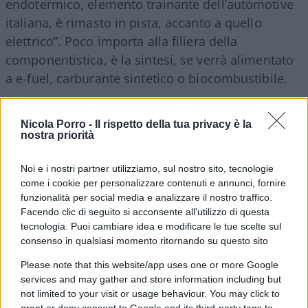
endotermico, elemento trainante dell’
auto
motive
italiana, è rimasto in pista, accanto a quello
elettrico”. Poco importa alla filiera della
componentistica, è la sintesi, se verrà alimentato
a e-fuel, carburante sintetico o biocombustibile.
Che l’Europa abbia preso atto che il motore
Nicola Porro -
Il rispetto della tua privacy è la
elettrico non può essere l’unica soluzione è
nostra priorità
sicuramente un fatto positivo. Permette al
Noi e i nostri partner utilizziamo, sul nostro sito, tecnologie
governo di guardare il bicchiere mezzo pieno: da
come i cookie per personalizzare contenuti e annunci, fornire
qui al 2035 le innovazioni tecnologiche potrebbero
funzionalità per social media e analizzare il nostro traffico.
portare a trovare un combustibile a zero emissioni
Facendo clic di seguito si acconsente all'utilizzo di questa
tecnologia. Puoi cambiare idea e modificare le tue scelte sul
di C02. E comunque nel 2026 l’Europa si riunirà di
consenso in qualsiasi momento ritornando su questo sito
nuovo per vedere come procede il progetto di
decarbonizzazione. E si sa, in tre anni a livello
Please note that this website/app uses one or more Google
services and may gather and store information including but
politico cambia il mondo. Insomma: come dice
not limited to your visit or usage behaviour. You may click to
anche Davide Tabarelli, presidente di Nomisma,