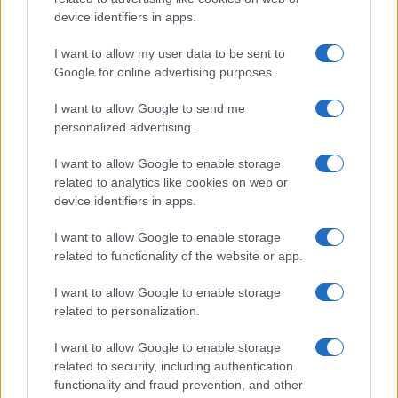
device identifiers in apps.
I want to allow my user data to be sent to
Google for online advertising purposes.
I want to allow Google to send me
personalized advertising.
I want to allow Google to enable storage
related to analytics like cookies on web or
ESTERI
15k
device identifiers in apps.
Meloni aveva ragione: "I marocchini di Ceuta
sbarcano in Europa col barcone"
I want to allow Google to enable storage
related to functionality of the website or app.
I want to allow Google to enable storage
related to personalization.
I want to allow Google to enable storage
related to security, including authentication
functionality and fraud prevention, and other