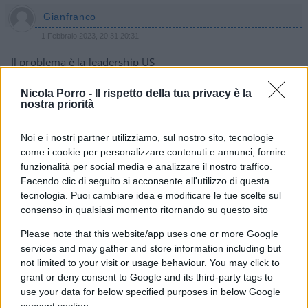
Gianfranco
1 Febbraio 2023, 20:31 20:31
Il problema è la leadership US
Il presidente è in condizioni evidenti e persino i media a suo
Nicola Porro -
Il rispetto della tua privacy è la
favore sono costretti ad ammettere che tra padre e figlio …
nostra priorità
sono indifendibili…
Noi e i nostri partner utilizziamo, sul nostro sito, tecnologie
In più…
come i cookie per personalizzare contenuti e annunci, fornire
La VP sembra quella della serie su sky, infatti stanno già
funzionalità per social media e analizzare il nostro traffico.
parlando della moglie di Obama… addirittura forse come
Facendo clic di seguito si acconsente all'utilizzo di questa
tecnologia. Puoi cambiare idea e modificare le tue scelte sul
candidata…
consenso in qualsiasi momento ritornando su questo sito
Di peggio … gli avversari sembrano fossili…
Please note that this website/app uses one or more Google
Nel bene o nel male … siamo ancora sotto influenza US e le
services and may gather and store information including but
loro beghe sono anche le nostre.
not limited to your visit or usage behaviour. You may click to
grant or deny consent to Google and its third-party tags to
use your data for below specified purposes in below Google
Rispondi
consent section.