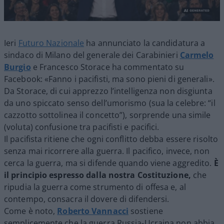
Ieri
Futuro Nazionale
ha annunciato la candidatura a
sindaco di Milano del generale dei Carabinieri
Carmelo
Burgio
e Francesco Storace ha commentato su
Facebook: «Fanno i pacifisti, ma sono pieni di generali».
Da Storace, di cui apprezzo l’intelligenza non disgiunta
da uno spiccato senso dell’umorismo (sua la celebre: “il
cazzotto sottolinea il concetto”), sorprende una simile
(voluta) confusione tra pacifisti e pacifici.
Il pacifista ritiene che ogni conflitto debba essere risolto
senza mai ricorrere alla guerra. Il pacifico, invece, non
cerca la guerra, ma si difende quando viene aggredito.
È
il principio espresso dalla nostra Costituzione,
che
ripudia la guerra come strumento di offesa e, al
contempo, consacra il dovere di difendersi.
Come è noto,
Roberto
Vannacci
sostiene
semplicemente che la guerra Russia-Ucraina non abbia