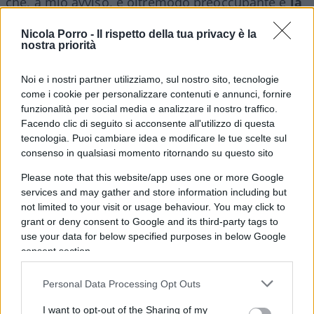
che, a mio avviso, è oltremodo preoccupante è
la
mancanza di un’attenzione educativa
, ossia il
Nicola Porro -
Il rispetto della tua privacy è la
fatto che, quando parliamo, non ci rendiamo
nostra priorità
conto che tra gli ascoltatori ci sono persone che
stanno imparando a conoscere se stessi e il loro
Noi e i nostri partner utilizziamo, sul nostro sito, tecnologie
rapporto con le persone e la realtà.
come i cookie per personalizzare contenuti e annunci, fornire
funzionalità per social media e analizzare il nostro traffico.
Facendo clic di seguito si acconsente all'utilizzo di questa
tecnologia. Puoi cambiare idea e modificare le tue scelte sul
consenso in qualsiasi momento ritornando su questo sito
Cosa può pensare un ragazzo della violenza
sessuale? Che le sue pulsioni possono essere in
Please note that this website/app uses one or more Google
services and may gather and store information including but
qualche modo giustificate se dovessero sfociare
not limited to your visit or usage behaviour. You may click to
in una forma di possesso violento di una ragazza?
grant or deny consent to Google and its third-party tags to
Cosa può pensare una ragazza vittima di molestie
use your data for below specified purposes in below Google
da parte di un compagno o di un adulto? Che
consent section.
quello che subisce è in qualche modo giustificato
Personal Data Processing Opt Outs
ancestralmente? No, fermiamoci tutti e
recuperiamo il senso ed il significato
delle
I want to opt-out of the Sharing of my