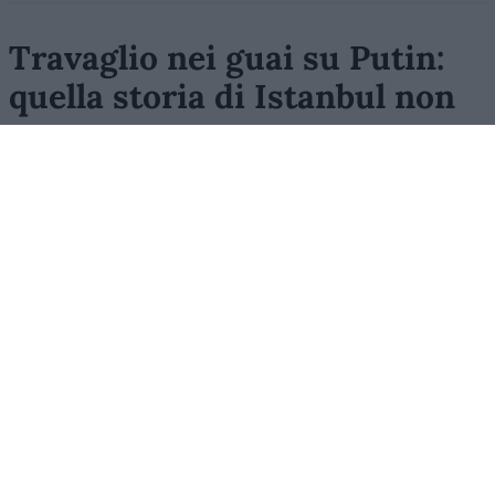
Travaglio nei guai su Putin:
quella storia di Istanbul non
torna
I negoziati del 2022, le richieste di Mosca e quella
versione sulla pace che continua a far discutere
di
Marco Taradash
1.4k
5
10 Agosto 2026, 9:15