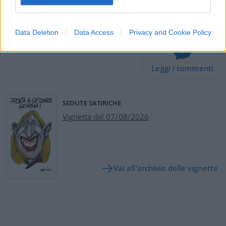
#CONCITA BORRELLI
#STUPRO
Data Deletion
Data Access
Privacy and Cookie Policy
4
Leggi i commenti
SEDUTE SATIRICHE
Vignetta del 07/08/2026
Vai all'archivio delle vignette