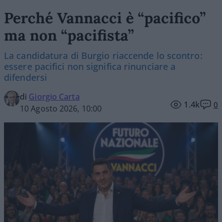
Perché Vannacci è “pacifico”
ma non “pacifista”
La candidatura di Burgio riaccende lo scontro:
essere pacifici non significa rinunciare a
difendersi
di
Giorgio Carta
1.4k
0
10 Agosto 2026, 10:00