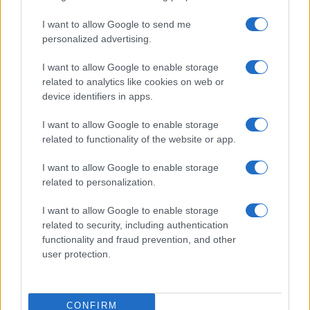
grandi problemi della nostra società fossero
affrontati dal decisore politico:
ritorniamo a
I want to allow Google to send me
personalized advertising.
questa dimensione alta e non limitiamoci a
rimestare nel torbido delle questioni della
I want to allow Google to enable storage
cronaca
. E, davvero, la nostra vicinanza vada, in
related to analytics like cookies on web or
device identifiers in apps.
modo sentito e accorato, a tutte le persone che
sono vittime delle diverse forme di violenza fra le
I want to allow Google to enable storage
quali quella sessuale è la forma più turpe e
related to functionality of the website or app.
meschina.
I want to allow Google to enable storage
related to personalization.
I want to allow Google to enable storage
Suor Anna Monia Alfieri, 19 maggio 2026
related to security, including authentication
functionality and fraud prevention, and other
user protection.
Nicolaporro.it è anche su Whatsapp. È
sufficiente
cliccare qui
per iscriversi al canale ed
essere sempre aggiornati (gratis).
CONFIRM