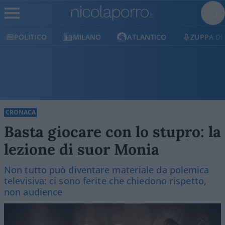
LITICO
MILANO
ATLANTICO
ZUPPA DI PORR
CRONACA
Basta giocare con lo stupro: la
lezione di suor Monia
Non tutto può diventare materiale da polemica
televisiva: ci sono ferite che chiedono rispetto,
non audience