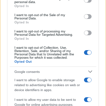
personal data.
nostre vite, delle nostre parole, delle nostre
Opted In
relazioni, del nostro impegno: per nostro intendo
I want to opt-out of the Sale of my
di tutti noi adulti, soprattutto di chi esercita una
Personal Data.
Opted In
responsabilità e sa che le sue parole hanno ampia
diffusione.
I want to opt-out of processing my
Personal Data for Targeted Advertising.
Opted In
Invito quindi il mondo dell’informazione ad essere
I want to opt-out of Collection, Use,
reale strumento di crescita, di formazione ai valori
Retention, Sale, and/or Sharing of my
Personal Data that Is Unrelated with the
positivi ed umani che sono garanzia di una serena
Purposes for which it was collected.
Opted Out
convivenza: da sempre sostengo che il
giornalismo è presidio della democrazia. A questa
Google consents
funzione di presidio aggiungo quella, non meno
I want to allow Google to enable storage
importante e complementare, di formazione dei
related to advertising like cookies on web or
cittadini sui grandi temi che intercettano le nostre
device identifiers in apps.
vite, a tutti i livelli. Le grandi inchieste del
I want to allow my user data to be sent to
giornalismo del passato hanno contribuito a che i
Google for online advertising purposes.