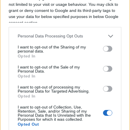
Ceuta, l’altra faccia
not limited to your visit or usage behaviour. You may click to
grant or deny consent to Google and its third-party tags to
dell’invasione: “Mi sono
use your data for below specified purposes in below Google
consent section.
trovata un migrante in
mutande nel letto”
Personal Data Processing Opt Outs
Il racconto choc di una donna spagnola. E scatta
I want to opt-out of the Sharing of my
personal data.
l'allarme per le ragazze in strada: "Ho visto
Opted In
diversi uomini che stavano abusando di una di
loro"
I want to opt-out of the Sale of my
Personal Data.
Opted In
di
Redazione
2k
0
7 Agosto 2026, 17:30
I want to opt-out of processing my
Personal Data for Targeted Advertising.
Opted In
I want to opt-out of Collection, Use,
Retention, Sale, and/or Sharing of my
Personal Data that Is Unrelated with the
Purposes for which it was collected.
Opted Out