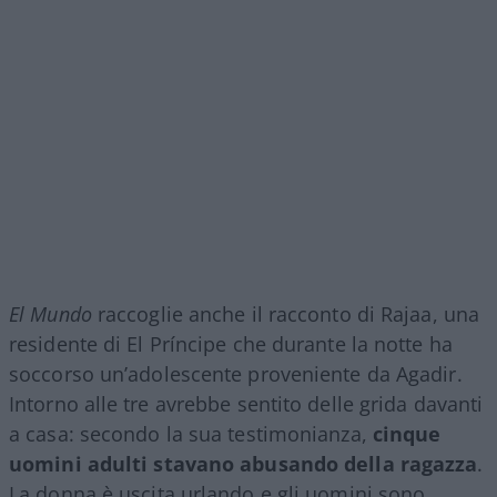
El Mundo
raccoglie anche il racconto di Rajaa, una
residente di El Príncipe che durante la notte ha
soccorso un’adolescente proveniente da Agadir.
Intorno alle tre avrebbe sentito delle grida davanti
a casa: secondo la sua testimonianza,
cinque
uomini adulti stavano abusando della ragazza
.
La donna è uscita urlando e gli uomini sono