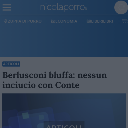
O
ECONOMIA
LIBERILIBRI
SHOP
SOSTIEN
ARTICOLI
Berlusconi bluffa: nessun
inciucio con Conte