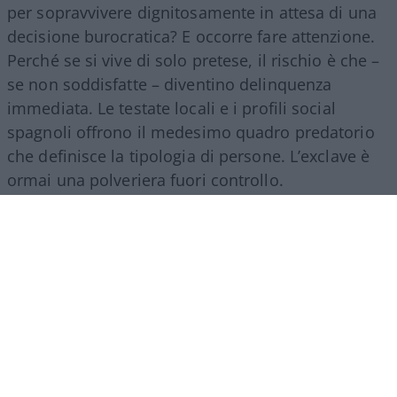
per sopravvivere dignitosamente in attesa di una
decisione burocratica? E occorre fare attenzione.
Perché se si vive di solo pretese, il rischio è che –
se non soddisfatte – diventino delinquenza
immediata. Le testate locali e i profili social
spagnoli offrono il medesimo quadro predatorio
che definisce la tipologia di persone. L’exclave è
ormai una polveriera fuori controllo.