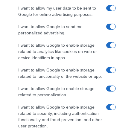
Leggi i commenti
I want to allow my user data to be sent to
Google for online advertising purposes.
SEDUTE SATIRICHE
I want to allow Google to send me
Vignetta del 07/08/2026
personalized advertising.
I want to allow Google to enable storage
related to analytics like cookies on web or
device identifiers in apps.
Vai all'archivio delle vignette
I want to allow Google to enable storage
related to functionality of the website or app.
I want to allow Google to enable storage
related to personalization.
Tutta la differenza tra Ceuta e
I want to allow Google to enable storage
related to security, including authentication
l’emigrazione italiana negli
functionality and fraud prevention, and other
user protection.
Usa