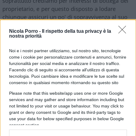
soprattutto crediamo per interessi di bottega del
proprietario, e per questo disposto a lodare
chiunque assicuri un po’ di sopravvivenza al suo
sire, e a sventare le minacce che potrebbero
Nicola Porro -
Il rispetto della tua privacy è la
minarlo – fino a un’ardita difesa di
Paolo Mieli
del
nostra priorità
regime di
Maduro
, nei giorni dell’affare del
sospetto finanziamento ai 5 stelle. Questo per dire
Noi e i nostri partner utilizziamo, sul nostro sito, tecnologie
che da via Solferino stanno iniettando doti di
come i cookie per personalizzare contenuti e annunci, fornire
funzionalità per social media e analizzare il nostro traffico.
fantasia per far credere l’operazione più avanzata
Facendo clic di seguito si acconsente all'utilizzo di questa
di quanto non sia, persino dando spazio a
tecnologia. Puoi cambiare idea e modificare le tue scelte sul
sondaggi in cui, miracolosamente, da quando
consenso in qualsiasi momento ritornando su questo sito
Silvio accetta le profferte di Giuseppi, Fi sarebbe
Please note that this website/app uses one or more Google
in ripresa.
services and may gather and store information including but
not limited to your visit or usage behaviour. You may click to
grant or deny consent to Google and its third-party tags to
Tuttavia non si tratta solo di un’invenzione del fu
use your data for below specified purposes in below Google
giornale della «grande borghesia nazionale». Tutti
consent section.
sanno che contatti sono in corso. Ma crediamo