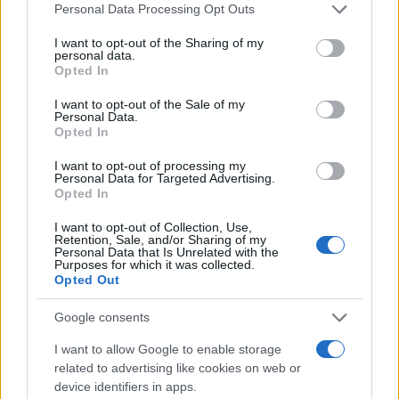
Personal Data Processing Opt Outs
non porteranno a nulla. Primo perché
Berlusconi
si è sempre comportato cosi quando si trovava
I want to opt-out of the Sharing of my
personal data.
all’opposizione. Contro i governi del centrosinistra
Opted In
e quello
Renzi
, in una prima fase, quando il Cav
I want to opt-out of the Sale of my
sentiva che i premier non erano impopolari, la sua
Personal Data.
Opted In
tattica non è mai stata quella dello scontro diretto
ma quella degli ammiccamenti, dei
divide et
I want to opt-out of processing my
Personal Data for Targeted Advertising.
impera
. Salvo poi infierire la mazzata non appena i
Opted In
governi si indebolivano.
I want to opt-out of Collection, Use,
Retention, Sale, and/or Sharing of my
Personal Data that Is Unrelated with the
#GIUSEPPE CONTE
#SILVIO BERLUSCONI
Purposes for which it was collected.
Opted Out
Pagina
PAGINA
Precedente
Google consents
SUCCESSIVA
I want to allow Google to enable storage
related to advertising like cookies on web or
11
device identifiers in apps.