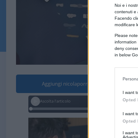
Noi e i nost
contenuti e 
Facendo clic
modificare l
Please note
information 
deny consent
in below Go
Persona
Aggiungi nicolaporro.it alle tue fonti pre
I want t
Opted 
Ascolta l'articolo
I want t
Video
Opted 
Player
I want 
Advertis