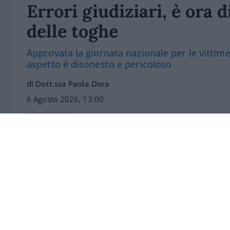
Errori giudiziari, è ora d
delle toghe
Approvata la giornata nazionale per le vittim
aspetto è disonesto e pericoloso
di Dott.ssa Paola Dora
6 Agosto 2026, 13:00