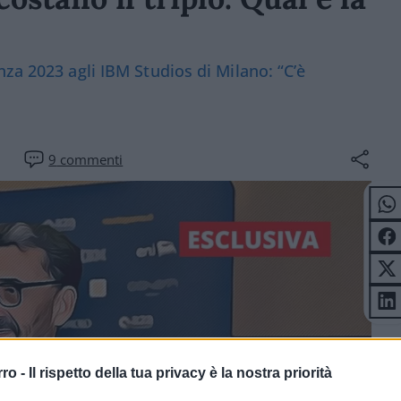
za 2023 agli IBM Studios di Milano: “C’è
9
commenti
rro -
Il rispetto della tua privacy è la nostra priorità