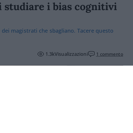
i studiare i bias cognitivi
e dei magistrati che sbagliano. Tacere questo
1.3k
Visualizzazioni
1
commento