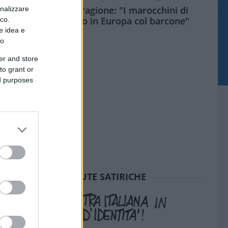
Meloni aveva ragione: "I marocchini di
onalizzare
Ceuta sbarcano in Europa col barcone"
ico.
e idea e
to
er and store
to grant or
ed purposes
SEDUTE SATIRICHE