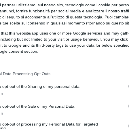
ri partner utilizziamo, sul nostro sito, tecnologie come i cookie per pers
annunci, fornire funzionalità per social media e analizzare il nostro traff
 di seguito si acconsente all'utilizzo di questa tecnologia. Puoi cambiar
e tue scelte sul consenso in qualsiasi momento ritornando su questo si
 that this website/app uses one or more Google services and may gath
including but not limited to your visit or usage behaviour. You may click 
 to Google and its third-party tags to use your data for below specifi
ogle consent section.
l Data Processing Opt Outs
ferite su Google
CLICCA QUI
o opt-out of the Sharing of my personal data.
In
0:00
/
--:--
o opt-out of the Sale of my Personal Data.
In
to opt-out of processing my Personal Data for Targeted
ing.