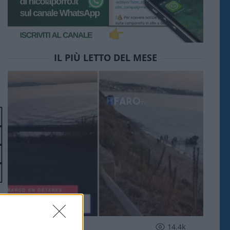
IL PIÙ LETTO DEL MESE
ESTERI
14.4k