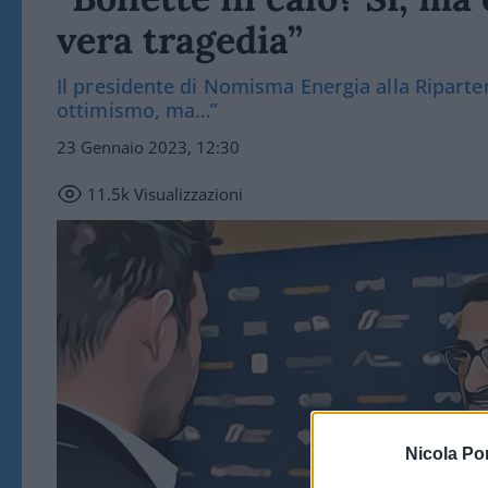
vera tragedia”
Il presidente di Nomisma Energia alla Riparten
ottimismo, ma…”
23 Gennaio 2023, 12:30
11.5k
Visualizzazioni
Nicola Po