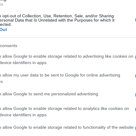
In
o opt-out of Collection, Use, Retention, Sale, and/or Sharing
ersonal Data that Is Unrelated with the Purposes for which it
lected.
Out
consents
o allow Google to enable storage related to advertising like cookies on
evice identifiers in apps.
o allow my user data to be sent to Google for online advertising
s.
to allow Google to send me personalized advertising.
03:42
o allow Google to enable storage related to analytics like cookies on
ollette stanno scendendo. Ma bisogna
evice identifiers in apps.
sservare le tematiche energetiche in
o allow Google to enable storage related to functionality of the website
023
,
Davide Tabarelli
, Fondatore e