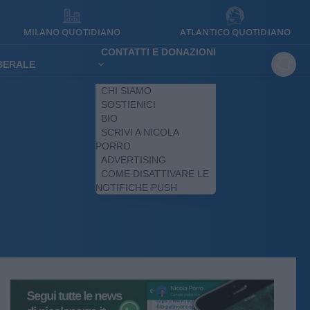
MILANO QUOTIDIANO
ATLANTICO QUOTIDIANO
CONTATTI E DONAZIONI
IBERALE
CHI SIAMO
SOSTIENICI
BIO
SCRIVI A NICOLA
PORRO
ADVERTISING
COME DISATTIVARE LE
NOTIFICHE PUSH