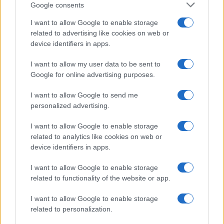
essere corredata della dichiarazione di aver subito
Google consents
una diminuzione del reddito ad effetto del Covid.
I want to allow Google to enable storage
È stato fatto questo controllo? Perché
related to advertising like cookies on web or
dell’indignazione morale non so che farmene
device identifiers in apps.
mentre una dichiarazione falsa sarebbe
I want to allow my user data to be sent to
interessante da perseguire. Tutta questa stupida
Google for online advertising purposes.
storia ci dovrebbe far riflettere sulla qualità del
I want to allow Google to send me
nostro ceto politico e sulla necessità di votare No
personalized advertising.
al prossimo referendum sulla diminuzione dei
parlamentari.
I want to allow Google to enable storage
related to analytics like cookies on web or
device identifiers in apps.
Perché ai tanti Presidenti, Ministri, Segretari,
I want to allow Google to enable storage
related to functionality of the website or app.
leader di vario ordine e grado indignati di
professione voglio ricordare che quegli uomini o
I want to allow Google to enable storage
donne in lista li hanno messi loro firmando le loro
related to personalization.
candidature e garantendo, di fronte agli elettori,