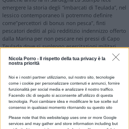
emergere la storia degli “imbarcati di Teulada”, nel
lessico contemporaneo li potremmo definire
come”percettori di bonus non pesca”, finti
pescatori dediti al più redditizio indennizzo offerto
dalla Marina per non pescare nei pressi di Capo
Teulada dove si svolgono esercitazioni militari.
Insomma da anni finte famiglie di pescatori,
Nicola Porro -
Il rispetto della tua privacy è la
anche appositamente immigrate e prive di barca
nostra priorità
da pesca, prendono migliaia di euro dallo Stato
per non fare quello che non hanno alcuna
Noi e i nostri partner utilizziamo, sul nostro sito, tecnologie
come i cookie per personalizzare contenuti e annunci, fornire
capacità ed intenzione di fare: pescare.
funzionalità per social media e analizzare il nostro traffico.
Facendo clic di seguito si acconsente all'utilizzo di questa
tecnologia. Puoi cambiare idea e modificare le tue scelte sul
consenso in qualsiasi momento ritornando su questo sito
Insomma e di questi esempi se ne potrebbero
fare centinaia, nel paese che ha inventato gli
Please note that this website/app uses one or more Google
services and may gather and store information including but
“imbarcati di Teulada” e il
reddito di