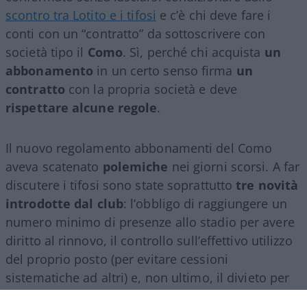
scontro tra Lotito e i tifosi
e c’è chi deve fare i
conti con un “contratto” da sottoscrivere con
società tipo il
Como
. Sì, perché chi acquista
un
abbonamento
in un certo senso firma
un
contratto
con la propria società e deve
rispettare alcune regole
.
Il nuovo regolamento abbonamenti del Como
aveva scatenato
polemiche
nei giorni scorsi. A far
discutere i tifosi sono state soprattutto
tre novità
introdotte dal club
: l’obbligo di raggiungere un
numero minimo di presenze allo stadio per avere
diritto al rinnovo, il controllo sull’effettivo utilizzo
del proprio posto (per evitare cessioni
sistematiche ad altri) e, non ultimo, il divieto per
gli abbonati di indossare i colori della squadra