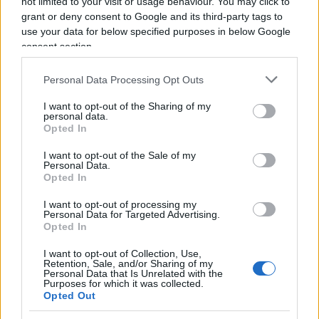
not limited to your visit or usage behaviour. You may click to
cittadinanza erogato a mafiosi e ndranghetisti
grant or deny consent to Google and its third-party tags to
quello che ci indigna è il bonus preso da qualche
use your data for below specified purposes in below Google
consent section.
politico che probabilmente non resterà politico a
lungo e dovrà tornare mestamente alla sua
Personal Data Processing Opt Outs
professione, sempre che ne avesse una
precedentemente. Abbiamo eletto un Parlamento
I want to opt-out of the Sharing of my
personal data.
ricco di analfabeti e disoccupati e ci
Opted In
sorprendiamo se cercano, con italica furbizia, di
I want to opt-out of the Sale of my
tirare a campare, mentre moralisticamente
Personal Data.
Opted In
l’indignazione è manovrata ad arte ad esecrare
l’esercizio di un diritto previsto da una Legge
I want to opt-out of processing my
Personal Data for Targeted Advertising.
semplicemente sbagliata.
Opted In
I want to opt-out of Collection, Use,
All’
Inps
del distratto
Pasquale Tridico
chiedo una
Retention, Sale, and/or Sharing of my
Personal Data that Is Unrelated with the
sola cosa: la richiesta fatta dai deputati e
Purposes for which it was collected.
Opted Out
consiglieri regionali per ottenere il bonus doveva